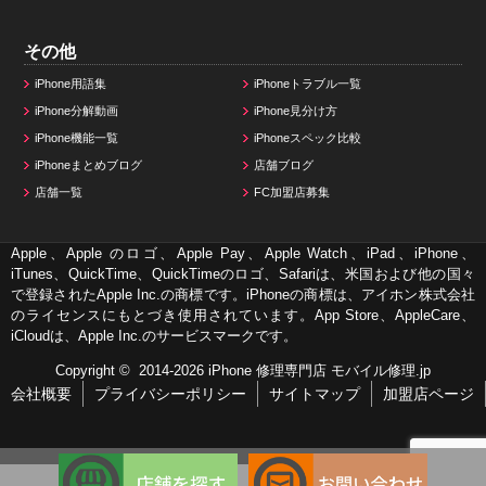
その他
iPhone用語集
iPhoneトラブル一覧
iPhone分解動画
iPhone見分け方
iPhone機能一覧
iPhoneスペック比較
iPhoneまとめブログ
店舗ブログ
店舗一覧
FC加盟店募集
Apple、Apple のロゴ、Apple Pay、Apple Watch、iPad、iPhone、
iTunes、QuickTime、QuickTimeのロゴ、Safariは、米国および他の国々
で登録されたApple Inc.の商標です。iPhoneの商標は、アイホン株式会社
のライセンスにもとづき使用されています。App Store、AppleCare、
iCloudは、Apple Inc.のサービスマークです。
Copyright © 2014-2026
iPhone 修理専門店 モバイル修理.jp
会社概要
プライバシーポリシー
サイトマップ
加盟店ページ