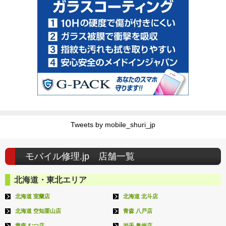
Tweets by mobile_shuri_jp
モバイル修理.jp 店舗一覧
北海道・東北エリア
北海道 室蘭店
北海道 北斗店
北海道 空知栗山店
青森 八戸店
青森 むつ店
岩手 奥州店