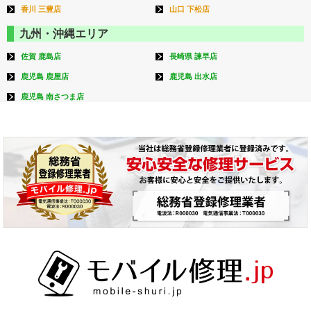
香川 三豊店
山口 下松店
九州・沖縄エリア
佐賀 鹿島店
長崎県 諫早店
鹿児島 鹿屋店
鹿児島 出水店
鹿児島 南さつま店