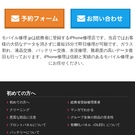
モバイル修理.jpは総務省に登録するiPhone修理店です。当店ではお客
様の大切なデータを消さずに最短15分で即日修理が可能です。ガラス
割れ、液晶交換、バッテリー交換、水没修理、難易度の高いデータ復
旧も行っております。iPhone修理は信頼と実績のあるモバイル修理.jp
にお任せください。
初めての方へ
初めての方へ
総務省登録修理業者
クリーニング
マンガでわかる
悪質な部品に注意
グループ全体の部品の安全性
フロントパネルについて
有機ELパネル（OLED）について
バッテリーについて