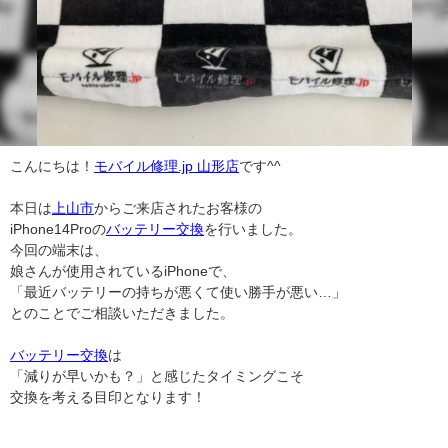
こんにちは！
モバイル修理.jp 山形店
です^^
本日は
上山市
からご来店されたお客様の
iPhone14Proの
バッテリー交換
を行いました。
今回の端末は、
娘さんが使用されているiPhoneで、
「最近バッテリーの持ちが悪くて使い勝手が悪い…」
とのことでご相談いただきました。
バッテリー交換
は
「減りが早いかも？」と感じたタイミングこそ
交換を考える目印となります！