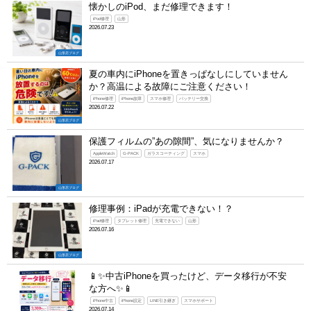
懐かしのiPod、まだ修理できます！
iPod修理
山形
2026.07.23
山形店ブログ
夏の車内にiPhoneを置きっぱなしにしていません
か？高温による故障にご注意ください！
iPhone修理
iPhone故障
スマホ修理
バッテリー交換
2026.07.22
山形店ブログ
保護フィルムの”あの隙間”、気になりませんか？
AppleWatch
G-PACK
ガラスコーティング
スマホ
2026.07.17
山形店ブログ
修理事例：iPadが充電できない！？
iPad修理
タブレット修理
充電できない
山形
2026.07.16
山形店ブログ
📱✨中古iPhoneを買ったけど、データ移行が不安
な方へ✨📱
iPhone中古
iPhone設定
LINE引き継ぎ
スマホサポート
2026.07.14