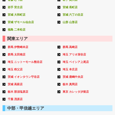
岩手 宮古店
宮城 長町店
宮城 大和町店
宮城 六丁の目店
宮城 ザモール仙台店
山形 山形店
福島 二本松店
関東エリア
群馬 伊勢崎本店
群馬 高崎店
群馬 太田南店
埼玉 アリオ深谷店
埼玉 ニットーモール熊谷店
埼玉 ベイシア上尾店
埼玉 秩父店
埼玉 本庄店
茨城 イオンタウン守谷店
茨城 鹿嶋中央店
茨城 高萩店
栃木 真岡店
栃木 那須塩原店
東京 カレッタ汐留店
千葉 茂原店
中部・甲信越エリア