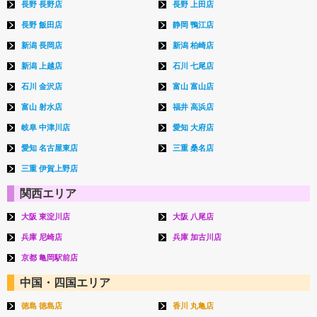
長野 長野店
長野 上田店
長野 飯田店
静岡 鴨江店
新潟 長岡店
新潟 柏崎店
新潟 上越店
石川 七尾店
石川 金沢店
富山 富山店
富山 射水店
福井 高浜店
岐阜 中津川店
愛知 大府店
愛知 名古屋東店
三重 桑名店
三重 伊賀上野店
関西エリア
大阪 東淀川店
大阪 八尾店
兵庫 尼崎店
兵庫 加古川店
京都 亀岡駅前店
中国・四国エリア
徳島 徳島店
香川 丸亀店