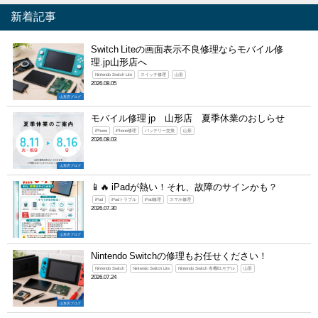
新着記事
Switch Liteの画面表示不良修理ならモバイル修
理.jp山形店へ
Nintendo Switch Lite
スイッチ修理
山形
2026.08.05
山形店ブログ
モバイル修理 jp 山形店 夏季休業のおしらせ
iPhone
iPhone修理
バッテリー交換
山形
2026.08.03
山形店ブログ
📱🔥 iPadが熱い！それ、故障のサインかも？
iPad
iPadトラブル
iPad修理
スマホ修理
2026.07.30
山形店ブログ
Nintendo Switchの修理もお任せください！
Nintendo Switch
Nintendo Switch Lite
Nintendo Switch 有機ELモデル
山形
2026.07.24
山形店ブログ