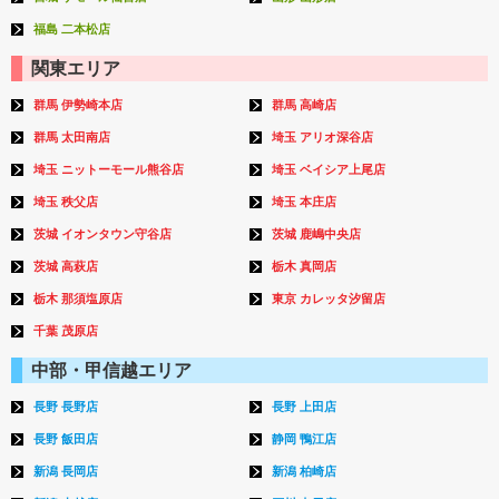
福島 二本松店
関東エリア
群馬 伊勢崎本店
群馬 高崎店
群馬 太田南店
埼玉 アリオ深谷店
埼玉 ニットーモール熊谷店
埼玉 ベイシア上尾店
埼玉 秩父店
埼玉 本庄店
茨城 イオンタウン守谷店
茨城 鹿嶋中央店
茨城 高萩店
栃木 真岡店
栃木 那須塩原店
東京 カレッタ汐留店
千葉 茂原店
中部・甲信越エリア
長野 長野店
長野 上田店
長野 飯田店
静岡 鴨江店
新潟 長岡店
新潟 柏崎店