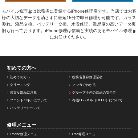
モバイル修理.jpは総務省に登録するiPhone修理店です。当店ではお客
様の大切なデータを消さずに最短15分で即日修理が可能です。ガラス
割れ、液晶交換、バッテリー交換、水没修理、難易度の高いデータ復
旧も行っております。iPhone修理は信頼と実績のあるモバイル修理.jp
にお任せください。
初めての方へ
初めての方へ
総務省登録修理業者
クリーニング
マンガでわかる
悪質な部品に注意
グループ全体の部品の安全性
フロントパネルについて
有機ELパネル（OLED）について
バッテリーについて
修理メニュー
iPhone修理メニュー
iPad修理メニュー