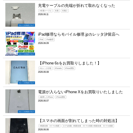
充電ケーブルの先端が折れて取れなくなった
#充電ケーブル
充電
充電口
2026.06.11
カレッタ汐留店ブログ
iPad修理ならモバイル修理.jpカレッタ汐留店へ
iPad
iPad修理
2026.06.09
カレッタ汐留店ブログ
【iPhone 6sをお買取りしました！】
#カレッタ汐留
iPhone6s
iPhone買取
2026.06.08
カレッタ汐留店ブログ
電源が入らないiPhone Xをお買取りいたしました
#故障したiPhone
iPhone買取
2026.06.07
カレッタ汐留店ブログ
【スマホの画面が割れてしまった時の対処法】
#画面交換 #スマホ画面
タグを削除: #画面交換 #スマホ画面 #画面交換 #スマホ画面
2026.06.06