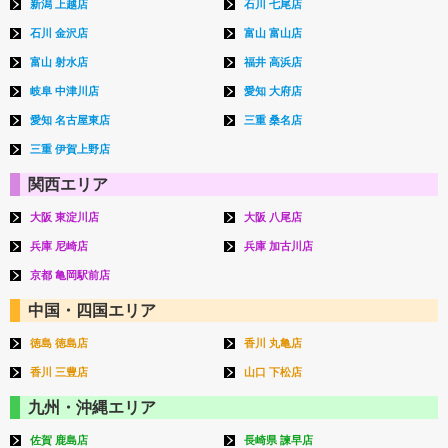
新潟 上越店
石川 七尾店
石川 金沢店
富山 富山店
富山 射水店
福井 高浜店
岐阜 中津川店
愛知 大府店
愛知 名古屋東店
三重 桑名店
三重 伊賀上野店
関西エリア
大阪 東淀川店
大阪 八尾店
兵庫 尼崎店
兵庫 加古川店
京都 亀岡駅前店
中国・四国エリア
徳島 徳島店
香川 丸亀店
香川 三豊店
山口 下松店
九州・沖縄エリア
佐賀 鹿島店
長崎県 諫早店