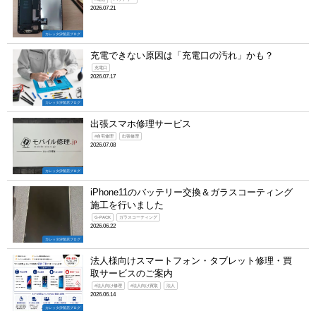
2026.07.21
カレッタ汐留店ブログ
充電できない原因は「充電口の汚れ」かも？
充電口
2026.07.17
カレッタ汐留店ブログ
出張スマホ修理サービス
#自宅修理
出張修理
2026.07.08
カレッタ汐留店ブログ
iPhone11のバッテリー交換＆ガラスコーティング
施工を行いました
G-PACK
ガラスコーティング
2026.06.22
カレッタ汐留店ブログ
法人様向けスマートフォン・タブレット修理・買
取サービスのご案内
#法人向け修理
#法人向け買取
法人
2026.06.14
カレッタ汐留店ブログ