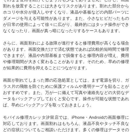
割れを放置することには大きなリスクがあります。割れた部分から
ホコリや水分が侵入しやすくなり、液晶や基板などの内部パーツに
ダメージを与える可能性があります。また、小さなヒビだったもの
が日常の使用によって徐々に広がり、最終的にはタッチ操作ができ
なくなったり、画面が真っ暗になったりするケースもあります。
さらに、画面割れによる故障が進行すると修理費用が高くなる場合
があります。画面交換だけで済む状態であれば比較的短時間で修理
できますが、液晶や内部基板まで損傷すると修理内容が増え、費用
や修理期間が大きく変わることがあります。そのため、早めの修理
が結果的に費用を抑えることにつながります。
画面が割れてしまった際の応急処置としては、まず電源を切り、ガ
ラス片の飛散を防ぐために保護フィルムや透明テープを貼ることが
おすすめです。また、万が一に備えて写真や連絡先などの大切なデ
ータをバックアップしておくと安心です。操作が可能な状態であれ
ば、早めにバックアップを取っておきましょう。
モバイル修理カレッタ汐留店では、iPhone・Androidの画面修理に
対応しております。画面割れはもちろん、液晶不良やタッチ不良な
どの症状についてもご相談いただけます。多くの修理はデータその