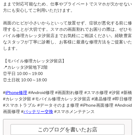
ままで対応可能なため、仕事やプライベートでスマホが欠かせない
方にも安心してご利用いただけます。
画面のヒビが小さいからといって放置せず、症状が悪化する前に修
理することが大切です。スマホの画面割れでお困りの際は、ぜひモ
バイル修理カレッタ汐留店までお気軽にご相談ください。経験豊富
なスタッフが丁寧に診断し、お客様に最適な修理方法をご提案いた
します。
【モバイル修理カレッタ汐留店】
📍カレッタ汐留地下2階
⏰平日 10:00～19:00
⏰土日祝 10:00～18:00
#
iPhone修理
#Android修理 #画面割れ修理 #スマホ修理 #汐留 #新橋
#カレッタ汐留 #モバイル修理カレッタ汐留店 #液晶修理 #即日修理
#スマホトラブル #データそのまま修理 #iPhone画面修理 #Android
画面修理 #
バッテリー交換
#スマホメンテナンス
このブログを書いたお店