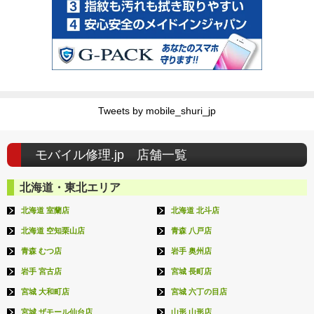
Tweets by mobile_shuri_jp
モバイル修理.jp 店舗一覧
北海道・東北エリア
北海道 室蘭店
北海道 北斗店
北海道 空知栗山店
青森 八戸店
青森 むつ店
岩手 奥州店
岩手 宮古店
宮城 長町店
宮城 大和町店
宮城 六丁の目店
宮城 ザモール仙台店
山形 山形店