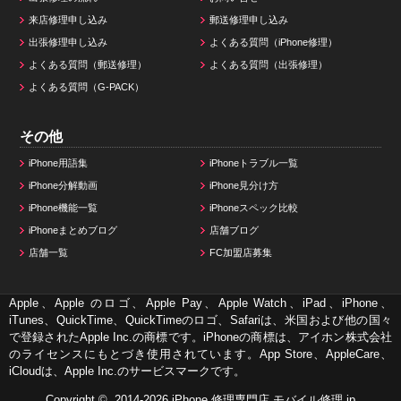
来店修理申し込み
郵送修理申し込み
出張修理申し込み
よくある質問（iPhone修理）
よくある質問（郵送修理）
よくある質問（出張修理）
よくある質問（G-PACK）
その他
iPhone用語集
iPhoneトラブル一覧
iPhone分解動画
iPhone見分け方
iPhone機能一覧
iPhoneスペック比較
iPhoneまとめブログ
店舗ブログ
店舗一覧
FC加盟店募集
Apple、Apple のロゴ、Apple Pay、Apple Watch、iPad、iPhone、
iTunes、QuickTime、QuickTimeのロゴ、Safariは、米国および他の国々
で登録されたApple Inc.の商標です。iPhoneの商標は、アイホン株式会社
のライセンスにもとづき使用されています。App Store、AppleCare、
iCloudは、Apple Inc.のサービスマークです。
Copyright © 2014-2026
iPhone 修理専門店 モバイル修理.jp