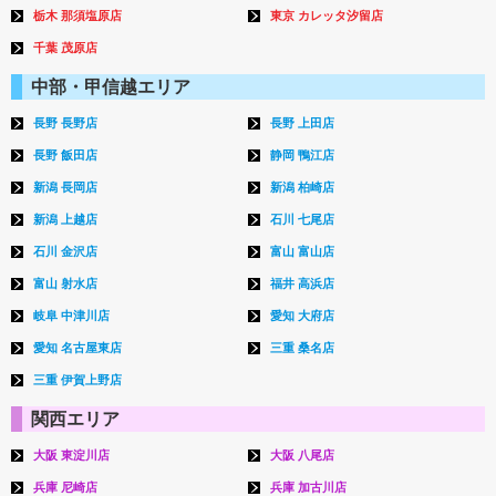
栃木 那須塩原店
東京 カレッタ汐留店
千葉 茂原店
中部・甲信越エリア
長野 長野店
長野 上田店
長野 飯田店
静岡 鴨江店
新潟 長岡店
新潟 柏崎店
新潟 上越店
石川 七尾店
石川 金沢店
富山 富山店
富山 射水店
福井 高浜店
岐阜 中津川店
愛知 大府店
愛知 名古屋東店
三重 桑名店
三重 伊賀上野店
関西エリア
大阪 東淀川店
大阪 八尾店
兵庫 尼崎店
兵庫 加古川店