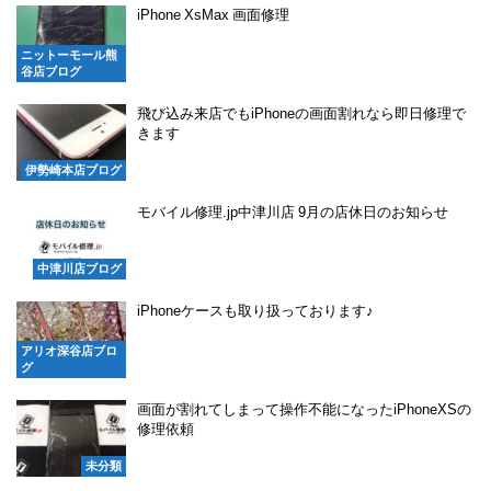
iPhone XsMax 画面修理
ニットーモール熊
谷店ブログ
飛び込み来店でもiPhoneの画面割れなら即日修理で
きます
伊勢崎本店ブログ
モバイル修理.jp中津川店 9月の店休日のお知らせ
中津川店ブログ
iPhoneケースも取り扱っております♪
アリオ深谷店ブロ
グ
画面が割れてしまって操作不能になったiPhoneXSの
修理依頼
未分類