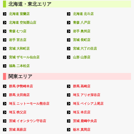
北海道・東北エリア
北海道 室蘭店
北海道 北斗店
北海道 空知栗山店
青森 八戸店
青森 むつ店
岩手 奥州店
岩手 宮古店
宮城 長町店
宮城 大和町店
宮城 六丁の目店
宮城 ザモール仙台店
山形 山形店
福島 二本松店
関東エリア
群馬 伊勢崎本店
群馬 高崎店
群馬 太田南店
埼玉 アリオ深谷店
埼玉 ニットーモール熊谷店
埼玉 ベイシア上尾店
埼玉 秩父店
埼玉 本庄店
茨城 イオンタウン守谷店
茨城 鹿嶋中央店
茨城 高萩店
栃木 真岡店