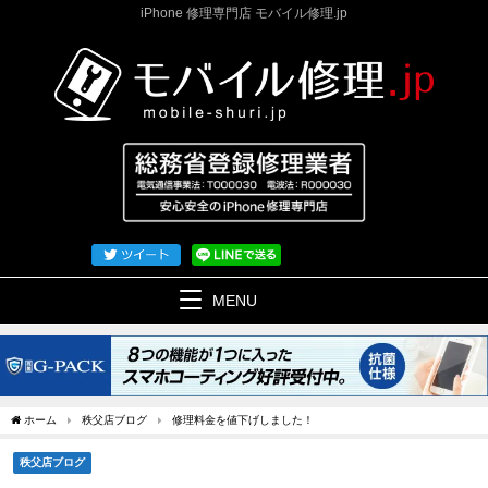
iPhone 修理専門店 モバイル修理.jp
MENU
ホーム
秩父店ブログ
修理料金を値下げしました！
秩父店ブログ