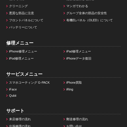
クリーニング
マンガでわかる
悪質な部品に注意
グループ全体の部品の安全性
フロントパネルについて
有機ELパネル（OLED）について
バッテリーについて
修理メニュー
iPhone修理メニュー
iPad修理メニュー
iPod修理メニュー
iPhoneデータ復旧
サービスメニュー
スマホコーティング G-PACK
iPhone買取
iFace
iRing
Qubii
サポート
来店修理の流れ
郵送修理の流れ
出張修理の流れ
お問い合せ