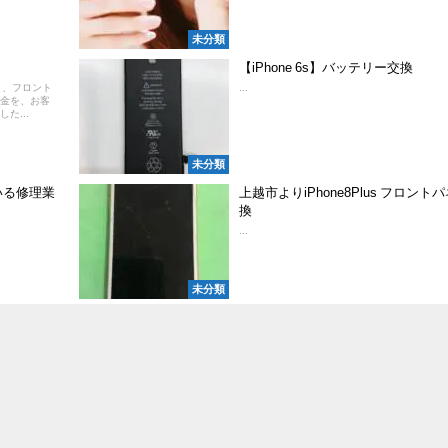
未分類
。
【iPhone 6s】バッテリー交換
り、フロント
...
金を、お客
た...
未分類
いる修理業
上越市よりiPhone8Plus フロント
換
...
未分類