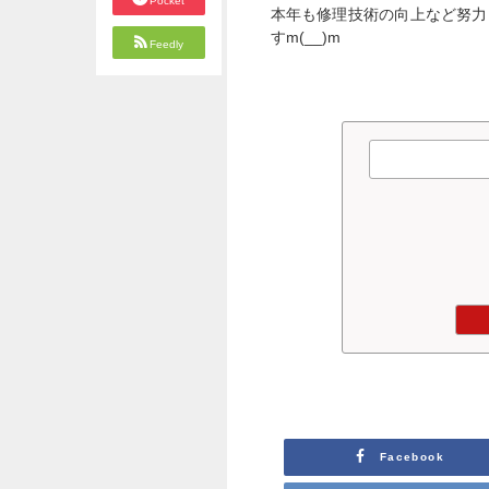
Pocket
本年も修理技術の向上など努力
すm(__)m
Feedly
Facebook