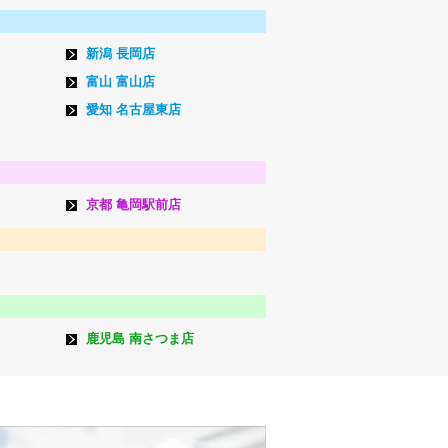
新潟 長岡店
富山 富山店
愛知 名古屋東店
京都 亀岡駅前店
鹿児島 南さつま店