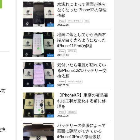
水濡れによって画面が映ら
なくなったiPhone12の修理
依頼
iPhone
ブラックアウト
水没
2025.03.16
未分類
地面に落としてから画面右
端が白く光るようになった
iPhone11Proの修理
iPhone
画面交換
2025.03.13
未分類
気付いたら電源が切れてい
るiPhone12のバッテリー交
換依頼
iPhone
バッテリー交換
2025.03.09
未分類
る前
【iPhoneXR】重度の液晶漏
れは症状が悪化する前に修
理を
iPhone
液晶漏れ
2025.03.06
未分類
バッテリーの膨張によって
交換
画面に隙間ができている
iPhone13Proの修理依頼