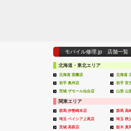
モバイル修理.jp 店舗一覧
北海道・東北エリア
北海道 室蘭店
北海道 
岩手 奥州店
岩手 宮
宮城 ザモール仙台店
山形 山
関東エリア
群馬 伊勢崎本店
群馬 高
埼玉 ベイシア上尾店
埼玉 秩
茨城 高萩店
栃木 真