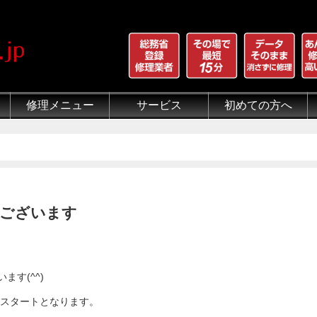
修理メニュー
サービス
初めての方へ
iPhone 画面割れ修理
iPhone 液晶修理
iPhoneバッテリー交換
iPhone 水没修理
iPhone ホームボタン修理
iPhone カメラ修理
iPhone スピーカー修理
iPhone 自己修理失敗
iPhone 水没・データ復旧
iPad修理メニュー
iPod修理メニュー
スマホコーティング G-PACK
iPhone買取
iFace
iRing
Qubii
出張修理（iWorker）
代行修理サービス（同業者様）
当店の特徴
総務省登録修理業者
マンガでわかるモバイル修
クリーニング
グループ全体の部品の安
悪質な部品に注意
フロントパネルについて
有機ELパネル（OLED
バッテリーについて
ございます
す(^^)
業スタートとなります。