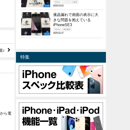
iPhone
バッテリーの膨張
2025.03.02
未分類
液晶漏れで画面の表示に大
きな問題を抱えている
iPhoneSE3
iPhone
液晶破損
2025.02.27
未分類
能♪
特集
eから電