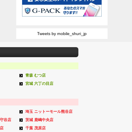
Tweets by mobile_shuri_jp
青森 むつ店
宮城 六丁の目店
埼玉 ニットーモール熊谷店
ン守谷店
茨城 鹿嶋中央店
店
千葉 茂原店