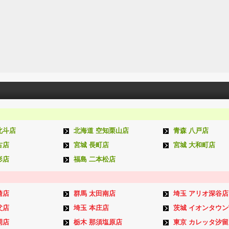
北斗店
北海道 空知栗山店
青森 八戸店
古店
宮城 長町店
宮城 大和町店
形店
福島 二本松店
崎店
群馬 太田南店
埼玉 アリオ深谷店
父店
埼玉 本庄店
茨城 イオンタウ
岡店
栃木 那須塩原店
東京 カレッタ汐留