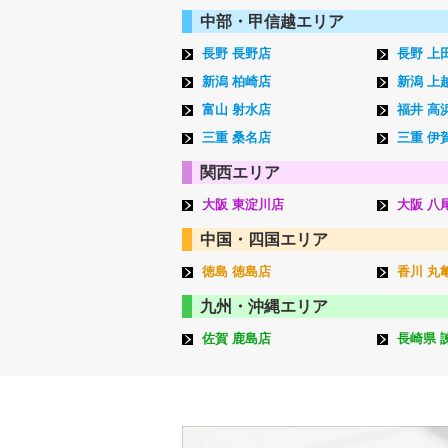
中部・甲信越エリア
長野 長野店
長野 上
新潟 柏崎店
新潟 上
富山 射水店
福井 高
三重 桑名店
三重 伊
関西エリア
大阪 東淀川店
大阪 八
中国・四国エリア
徳島 徳島店
香川 丸
九州・沖縄エリア
佐賀 鹿島店
長崎県 