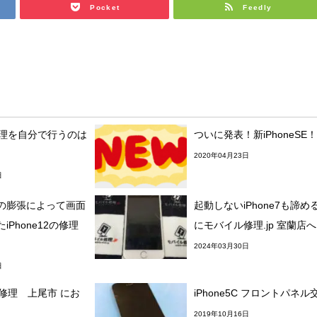
Pocket
Feedly
の修理を自分で行うのは
ついに発表！新iPhoneSE！
2020年04月23日
日
の膨張によって画面
起動しないiPhone7も諦め
iPhone12の修理
にモバイル修理.jp 室蘭店へ
2024年03月30日
日
画面修理 上尾市 にお
iPhone5C フロントパネル
2019年10月16日