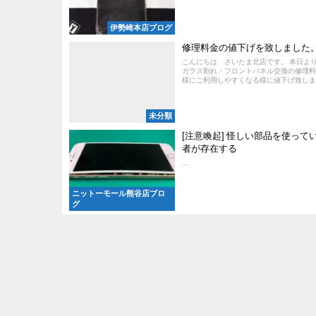
伊勢崎本店ブログ
修理料金の値下げを致しました
こんにちは さいたま北店です。 本日よ
ガラス割れ・フロントパネル交換の修理料
様にご利用しやすくなる様に値下げ致しまし
未分類
[注意喚起] 怪しい部品を使って
者が存在する
...
ニットーモール熊谷店ブロ
グ