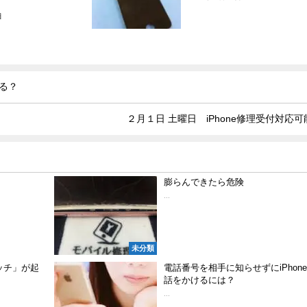
日
ある？
２月１日 土曜日 iPhone修理受付対応可
膨らんできたら危険
...
未分類
ッチ」が起
電話番号を相手に知らせずにiPhon
話をかけるには？
...