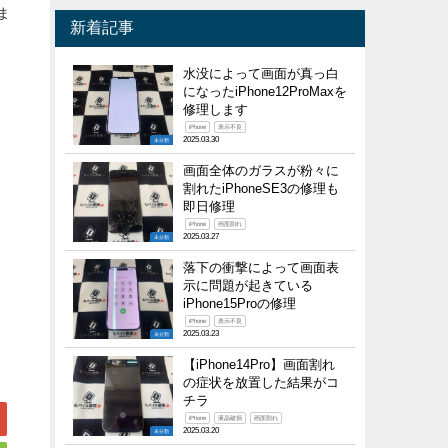
ま
新着記事
水没によって画面が真っ白
になったiPhone12ProMaxを
修理します
iPhone
表示不良
2025.03.30
未分類
画面全体のガラスが粉々に
割れたiPhoneSE3の修理も
即日修理
iPhone
画面割れ
2025.03.27
未分類
落下の衝撃によって画面表
示に問題が起きている
iPhone15Proの修理
iPhone
表示不良
2025.03.23
未分類
【iPhone14Pro】画面割れ
の症状を放置した結果がコ
チラ
iPhone
液晶破損
画面割れ
2025.03.20
未分類