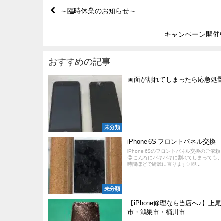
～臨時休業のお知らせ～
キャンペーン開催
おすすめの記事
画面が割れてしまったら応急処
...
未分類
iPhone 6S フロントパネル交換
iPhone 6Sのフロントパネル交換のご依
😊 こんなにバキバキに割れてしまっても
時間ほどで綺麗に直ります✨ 即...
未分類
【iPhone修理なら当店へ♪】上
市・鴻巣市・桶川市