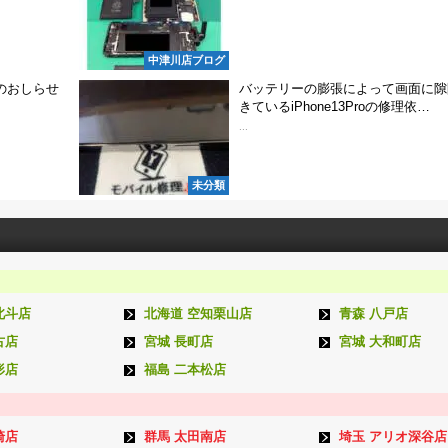
中津川店ブログ
のおしらせ
バッテリーの膨張によって画面に隙
きているiPhone13Proの修理依…
...
未分類
北斗店
北海道 空知栗山店
青森 八戸店
古店
宮城 長町店
宮城 大和町店
形店
福島 二本松店
崎店
群馬 太田南店
埼玉 アリオ深谷店