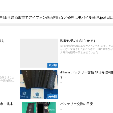
中!山形県酒田市でアイフォン画面割れなど修理はモバイル修理.jp酒田
置を
臨時休業のお知らせです。
日々の御利用誠にありがとうございます。 だ
かくなってきましたね(^^) さて、誠に勝手ながら
月曜日を臨時休業とさせていただ...
未分類
iPhone バッテリー交換 即日修理可
す！
頼を頂きました
、作業時間約1
...
未分類
尾市・北本
バッテリー交換の目安
...