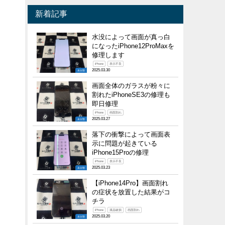
新着記事
水没によって画面が真っ白
になったiPhone12ProMaxを
修理します
iPhone
表示不良
2025.03.30
未分類
画面全体のガラスが粉々に
割れたiPhoneSE3の修理も
即日修理
iPhone
画面割れ
2025.03.27
未分類
落下の衝撃によって画面表
示に問題が起きている
iPhone15Proの修理
iPhone
表示不良
2025.03.23
未分類
【iPhone14Pro】画面割れ
の症状を放置した結果がコ
チラ
iPhone
液晶破損
画面割れ
2025.03.20
未分類