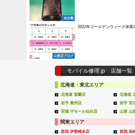
...
未分類
2022年ゴールデンウィーク休業
...
山形店ブログ
モバイル修理.jp 店舗一覧
北海道・東北エリア
北海道 室蘭店
北海道 
岩手 奥州店
岩手 宮
宮城 ザモール仙台店
山形 山
関東エリア
群馬 伊勢崎本店
群馬 高