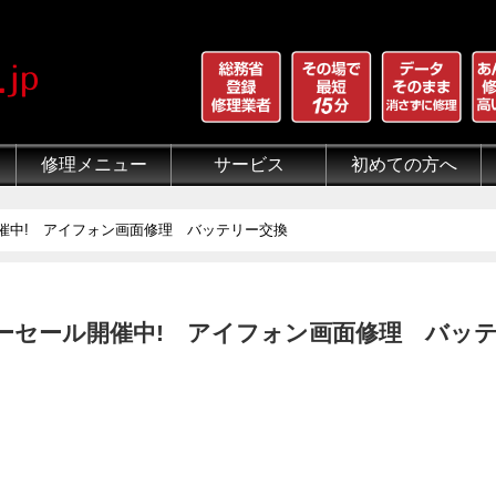
修理メニュー
サービス
初めての方へ
iPhone 画面割れ修理
iPhone 液晶修理
iPhoneバッテリー交換
iPhone 水没修理
iPhone ホームボタン修理
iPhone カメラ修理
iPhone スピーカー修理
iPhone 自己修理失敗
iPhone 水没・データ復旧
iPad修理メニュー
iPod修理メニュー
スマホコーティング G-PACK
iPhone買取
iFace
iRing
Qubii
出張修理（iWorker）
代行修理サービス（同業者様）
当店の特徴
総務省登録修理業者
マンガでわかるモバイル修
クリーニング
グループ全体の部品の安
悪質な部品に注意
フロントパネルについて
有機ELパネル（OLED
バッテリーについて
催中! アイフォン画面修理 バッテリー交換
ーセール開催中! アイフォン画面修理 バッ