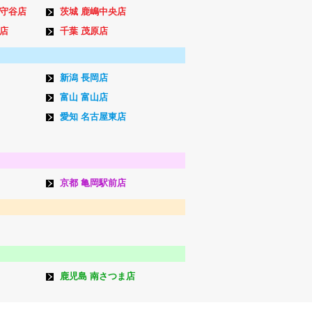
ン守谷店
茨城 鹿嶋中央店
店
千葉 茂原店
新潟 長岡店
富山 富山店
愛知 名古屋東店
京都 亀岡駅前店
鹿児島 南さつま店