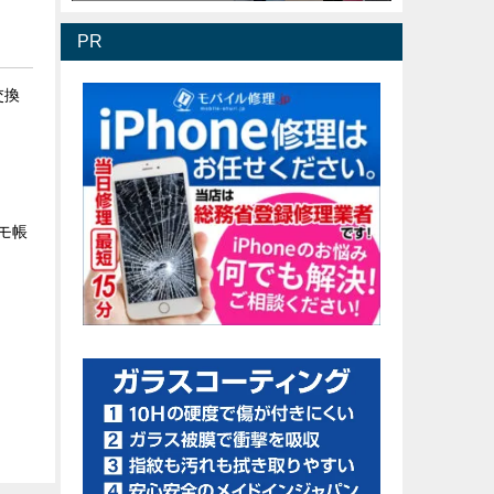
PR
交換
メモ帳