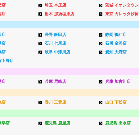
父店
埼玉 本庄店
茨城 イオンタウ
岡店
栃木 那須塩原店
東京 カレッタ汐留
田店
長野 飯田店
静岡 鴨江店
越店
石川 七尾店
石川 金沢店
浜店
岐阜 中津川店
愛知 大府店
賀上野店
尾店
兵庫 尼崎店
兵庫 加古川店
亀店
香川 三豊店
山口 下松店
諫早店
鹿児島 鹿屋店
鹿児島 出水店