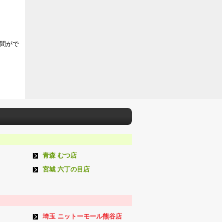
間がで
青森 むつ店
宮城 六丁の目店
埼玉 ニットーモール熊谷店