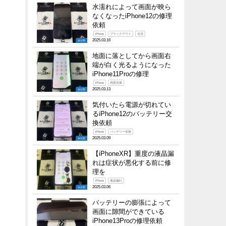
水濡れによって画面が映ら
なくなったiPhone12の修理
依頼
iPhone
ブラックアウト
水没
2025.03.16
未分類
地面に落としてから画面右
端が白く光るようになった
iPhone11Proの修理
iPhone
画面交換
2025.03.13
未分類
気付いたら電源が切れてい
るiPhone12のバッテリー交
換依頼
iPhone
バッテリー交換
2025.03.09
未分類
【iPhoneXR】重度の液晶漏
れは症状が悪化する前に修
理を
iPhone
液晶漏れ
2025.03.06
未分類
バッテリーの膨張によって
画面に隙間ができている
iPhone13Proの修理依頼