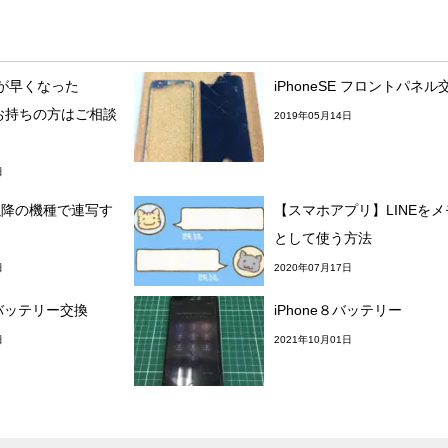
が早くなった
iPhoneSE フロントパネル
7をお持ちの方はご相談
2019年05月14日
日
XS以降の機種で連写す
【スマホアプリ】LINEを
として使う方法
日
2020年07月17日
S バッテリー交換
iPhone８バッテリー
日
2021年10月01日