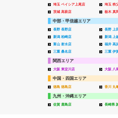
埼玉 ベイシア上尾店
埼玉 秩
茨城 高萩店
栃木 真
中部・甲信越エリア
長野 長野店
長野 上
新潟 柏崎店
新潟 上
富山 射水店
福井 高
三重 桑名店
三重 伊
関西エリア
大阪 東淀川店
大阪 八
中国・四国エリア
徳島 徳島店
香川 丸
九州・沖縄エリア
佐賀 鹿島店
長崎県 