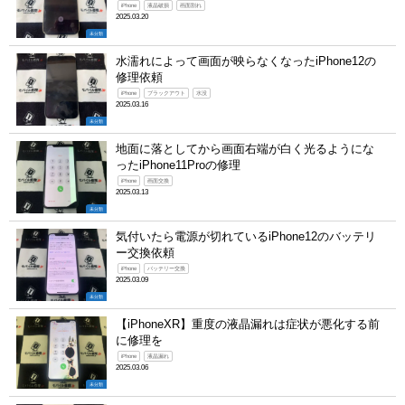
iPhone
液晶破損
画面割れ
2025.03.20
未分類
水濡れによって画面が映らなくなったiPhone12の
修理依頼
iPhone
ブラックアウト
水没
2025.03.16
未分類
地面に落としてから画面右端が白く光るようにな
ったiPhone11Proの修理
iPhone
画面交換
2025.03.13
未分類
気付いたら電源が切れているiPhone12のバッテリ
ー交換依頼
iPhone
バッテリー交換
2025.03.09
未分類
【iPhoneXR】重度の液晶漏れは症状が悪化する前
に修理を
iPhone
液晶漏れ
2025.03.06
未分類