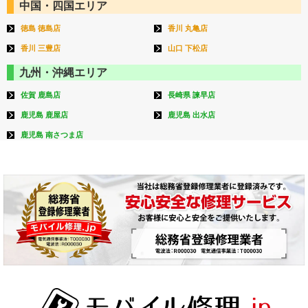
中国・四国エリア
徳島 徳島店
香川 丸亀店
香川 三豊店
山口 下松店
九州・沖縄エリア
佐賀 鹿島店
長崎県 諫早店
鹿児島 鹿屋店
鹿児島 出水店
鹿児島 南さつま店