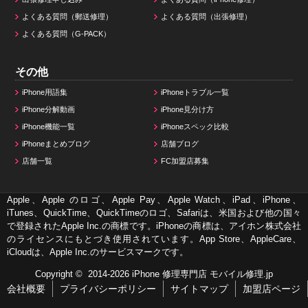
よくある質問（郵送修理）
よくある質問（出張修理）
よくある質問（G-PACK）
その他
iPhone用語集
iPhoneトラブル一覧
iPhone分解動画
iPhone見分け方
iPhone機能一覧
iPhoneスペック比較
iPhoneまとめブログ
店舗ブログ
店舗一覧
FC加盟店募集
Apple、Apple のロゴ、Apple Pay、Apple Watch、iPad、iPhone、
iTunes、QuickTime、QuickTimeのロゴ、Safariは、米国および他の国々
で登録されたApple Inc.の商標です。iPhoneの商標は、アイホン株式会社
のライセンスにもとづき使用されています。App Store、AppleCare、
iCloudは、Apple Inc.のサービスマークです。
Copyright © 2014-2026
iPhone 修理専門店 モバイル修理.jp
会社概要
プライバシーポリシー
サイトマップ
加盟店ページ