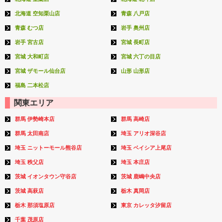
北海道 空知栗山店
青森 八戸店
青森 むつ店
岩手 奥州店
岩手 宮古店
宮城 長町店
宮城 大和町店
宮城 六丁の目店
宮城 ザモール仙台店
山形 山形店
福島 二本松店
関東エリア
群馬 伊勢崎本店
群馬 高崎店
群馬 太田南店
埼玉 アリオ深谷店
埼玉 ニットーモール熊谷店
埼玉 ベイシア上尾店
埼玉 秩父店
埼玉 本庄店
茨城 イオンタウン守谷店
茨城 鹿嶋中央店
茨城 高萩店
栃木 真岡店
栃木 那須塩原店
東京 カレッタ汐留店
千葉 茂原店