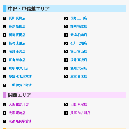
中部・甲信越エリア
長野 長野店
長野 上田店
長野 飯田店
静岡 鴨江店
新潟 長岡店
新潟 柏崎店
新潟 上越店
石川 七尾店
石川 金沢店
富山 富山店
富山 射水店
福井 高浜店
岐阜 中津川店
愛知 大府店
愛知 名古屋東店
三重 桑名店
三重 伊賀上野店
関西エリア
大阪 東淀川店
大阪 八尾店
兵庫 尼崎店
兵庫 加古川店
京都 亀岡駅前店