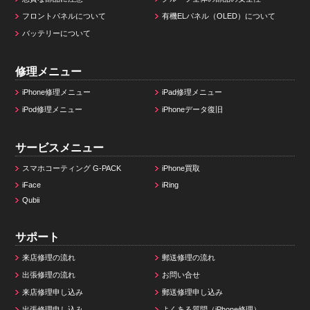
フロントパネルについて
有機ELパネル（OLED）について
バッテリーについて
修理メニュー
iPhone修理メニュー
iPad修理メニュー
iPod修理メニュー
iPhoneデータ復旧
サービスメニュー
スマホコーティング G-PACK
iPhone買取
iFace
iRing
Qubii
サポート
来店修理の流れ
郵送修理の流れ
出張修理の流れ
お問い合せ
来店修理申し込み
郵送修理申し込み
出張修理申し込み
よくある質問（iPhone修理）