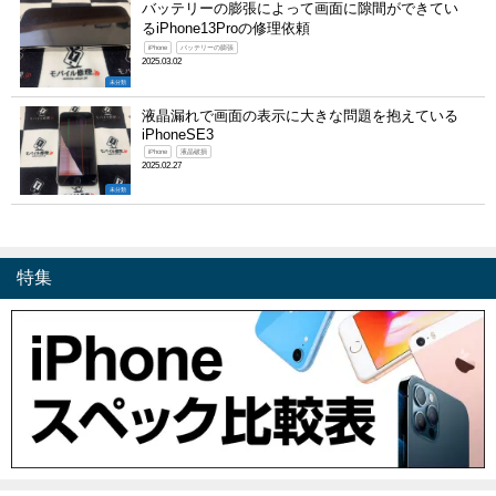
バッテリーの膨張によって画面に隙間ができてい
るiPhone13Proの修理依頼
iPhone
バッテリーの膨張
2025.03.02
未分類
液晶漏れで画面の表示に大きな問題を抱えている
iPhoneSE3
iPhone
液晶破損
2025.02.27
未分類
特集