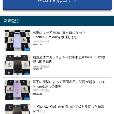
新着記事
水没によって画面が真っ白になった
iPhone12ProMaxを修理します
iPhone
表示不良
2025.03.30
未分類
画面全体のガラスが粉々に割れたiPhoneSE3の修
理も即日修理
iPhone
画面割れ
2025.03.27
未分類
落下の衝撃によって画面表示に問題が起きている
iPhone15Proの修理
iPhone
表示不良
2025.03.23
未分類
【iPhone14Pro】画面割れの症状を放置した結果
がコチラ