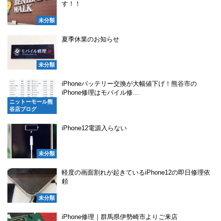
す！！
未分類
夏季休業のお知らせ
未分類
iPhoneバッテリー交換が大幅値下げ！熊谷市の
iPhone修理はモバイル修…
ニットーモール熊
谷店ブログ
iPhone12電源入らない
未分類
軽度の画面割れが起きているiPhone12の即日修理依
頼
未分類
iPhone修理｜群馬県伊勢崎市よりご来店