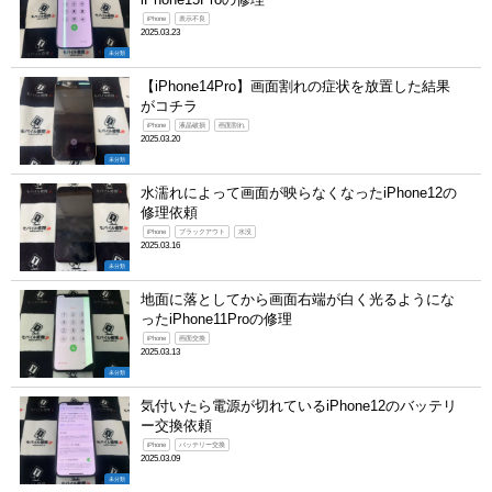
iPhone
表示不良
2025.03.23
未分類
【iPhone14Pro】画面割れの症状を放置した結果
がコチラ
iPhone
液晶破損
画面割れ
2025.03.20
未分類
水濡れによって画面が映らなくなったiPhone12の
修理依頼
iPhone
ブラックアウト
水没
2025.03.16
未分類
地面に落としてから画面右端が白く光るようにな
ったiPhone11Proの修理
iPhone
画面交換
2025.03.13
未分類
気付いたら電源が切れているiPhone12のバッテリ
ー交換依頼
iPhone
バッテリー交換
2025.03.09
未分類