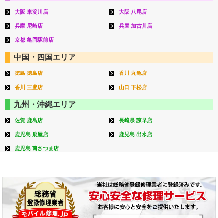
大阪 東淀川店
大阪 八尾店
兵庫 尼崎店
兵庫 加古川店
京都 亀岡駅前店
中国・四国エリア
徳島 徳島店
香川 丸亀店
香川 三豊店
山口 下松店
九州・沖縄エリア
佐賀 鹿島店
長崎県 諫早店
鹿児島 鹿屋店
鹿児島 出水店
鹿児島 南さつま店