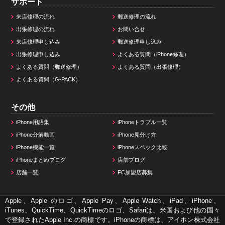
サポート
来店修理の流れ
郵送修理の流れ
出張修理の流れ
お問い合せ
来店修理申し込み
郵送修理申し込み
出張修理申し込み
よくある質問（iPhone修理）
よくある質問（郵送修理）
よくある質問（出張修理）
よくある質問（G-PACK）
その他
iPhone用語集
iPhoneトラブル一覧
iPhone分解動画
iPhone見分け方
iPhone機能一覧
iPhoneスペック比較
iPhoneまとめブログ
店舗ブログ
店舗一覧
FC加盟店募集
Apple、Apple のロゴ、Apple Pay、Apple Watch、iPad、iPhone、
iTunes、QuickTime、QuickTimeのロゴ、Safariは、米国および他の国々
で登録されたApple Inc.の商標です。iPhoneの商標は、アイホン株式会社