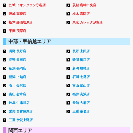
茨城 イオンタウン守谷店
茨城 鹿嶋中央店
茨城 高萩店
栃木 真岡店
栃木 那須塩原店
東京 カレッタ汐留店
千葉 茂原店
中部・甲信越エリア
長野 長野店
長野 上田店
長野 飯田店
静岡 鴨江店
新潟 長岡店
新潟 柏崎店
新潟 上越店
石川 七尾店
石川 金沢店
富山 富山店
富山 射水店
福井 高浜店
岐阜 中津川店
愛知 大府店
愛知 名古屋東店
三重 桑名店
三重 伊賀上野店
関西エリア