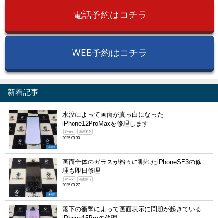
電話予約はコチラ
WEB予約はコチラ
新着記事
水没によって画面が真っ白になった
iPhone12ProMaxを修理します
iPhone
表示不良
2025.03.30
未分類
画面全体のガラスが粉々に割れたiPhoneSE3の修
理も即日修理
iPhone
画面割れ
2025.03.27
未分類
落下の衝撃によって画面表示に問題が起きている
iPhone15Proの修理