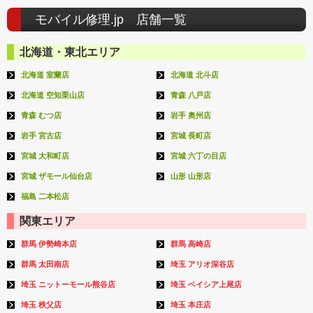
モバイル修理.jp 店舗一覧
北海道・東北エリア
北海道 室蘭店
北海道 北斗店
北海道 空知栗山店
青森 八戸店
青森 むつ店
岩手 奥州店
岩手 宮古店
宮城 長町店
宮城 大和町店
宮城 六丁の目店
宮城 ザモール仙台店
山形 山形店
福島 二本松店
関東エリア
群馬 伊勢崎本店
群馬 高崎店
群馬 太田南店
埼玉 アリオ深谷店
埼玉 ニットーモール熊谷店
埼玉 ベイシア上尾店
埼玉 秩父店
埼玉 本庄店