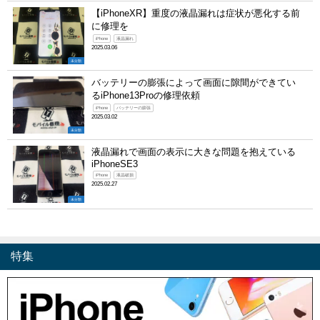
【iPhoneXR】重度の液晶漏れは症状が悪化する前
に修理を
iPhone
液晶漏れ
2025.03.06
未分類
バッテリーの膨張によって画面に隙間ができてい
るiPhone13Proの修理依頼
iPhone
バッテリーの膨張
2025.03.02
未分類
液晶漏れで画面の表示に大きな問題を抱えている
iPhoneSE3
iPhone
液晶破損
2025.02.27
未分類
特集