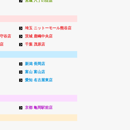
宮城 六丁の目店
埼玉 ニットーモール熊谷店
ン守谷店
茨城 鹿嶋中央店
店
千葉 茂原店
新潟 長岡店
富山 富山店
愛知 名古屋東店
京都 亀岡駅前店