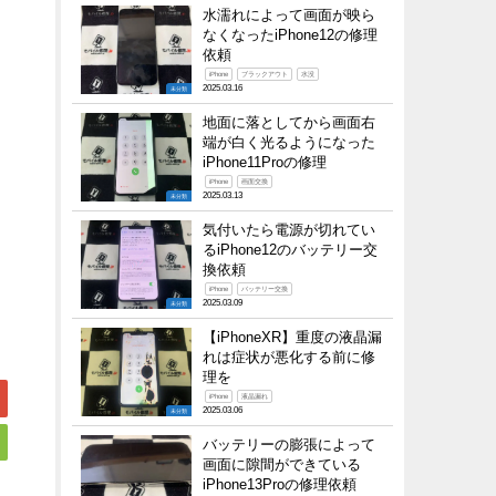
水濡れによって画面が映ら
なくなったiPhone12の修理
依頼
iPhone
ブラックアウト
水没
2025.03.16
未分類
地面に落としてから画面右
端が白く光るようになった
iPhone11Proの修理
iPhone
画面交換
2025.03.13
未分類
気付いたら電源が切れてい
るiPhone12のバッテリー交
換依頼
iPhone
バッテリー交換
2025.03.09
未分類
【iPhoneXR】重度の液晶漏
れは症状が悪化する前に修
理を
iPhone
液晶漏れ
2025.03.06
未分類
バッテリーの膨張によって
画面に隙間ができている
iPhone13Proの修理依頼