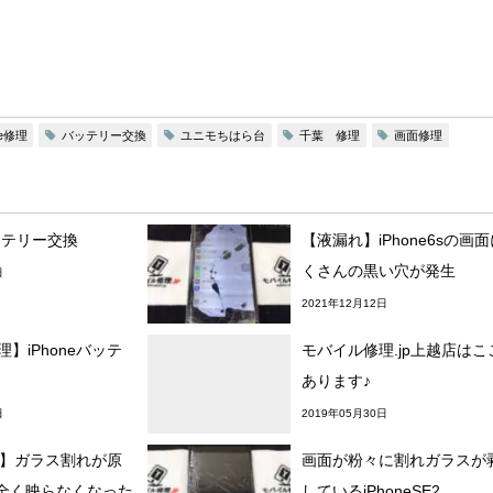
ne修理
バッテリー交換
ユニモちはら台
千葉 修理
画面修理
バッテリー交換
【液漏れ】iPhone6sの画
くさんの黒い穴が発生
日
2021年12月12日
修理】iPhoneバッテ
モバイル修理.jp上越店はこ
あります♪
日
2019年05月30日
e12】ガラス割れが原
画面が粉々に割れガラスが
全く映らなくなった
しているiPhoneSE2