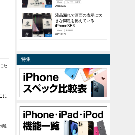
iPhone
バッテリーの膨張
2025.03.02
未分類
液晶漏れで画面の表示に大
きな問題を抱えている
iPhoneSE3
iPhone
液晶破損
2025.02.27
未分類
特集
面にた
こに
剥離