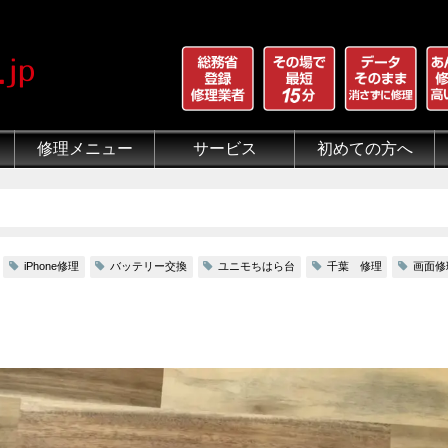
修理メニュー
サービス
初めての方へ
iPhone 画面割れ修理
iPhone 液晶修理
iPhoneバッテリー交換
iPhone 水没修理
iPhone ホームボタン修理
iPhone カメラ修理
iPhone スピーカー修理
iPhone 自己修理失敗
iPhone 水没・データ復旧
iPad修理メニュー
iPod修理メニュー
スマホコーティング G-PACK
iPhone買取
iFace
iRing
Qubii
出張修理（iWorker）
代行修理サービス（同業者様）
当店の特徴
総務省登録修理業者
マンガでわかるモバイル修
クリーニング
グループ全体の部品の安
悪質な部品に注意
フロントパネルについて
有機ELパネル（OLED
バッテリーについて
iPhone修理
バッテリー交換
ユニモちはら台
千葉 修理
画面修