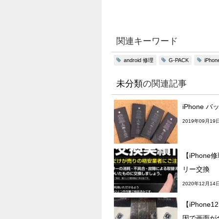
関連キーワード
android 修理
iPho
G-PACK
未分類
の関連記事
iPhone 
2019年09月19
【iPhone
リー交換
2020年12月14
【iPhon
因で画面が