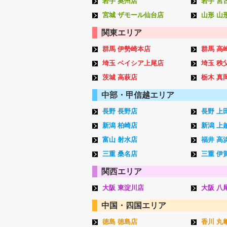
岩手 奥州店
岩手 宮
宮城 ザモール仙台店
山形 山
関東エリア
群馬 伊勢崎本店
群馬 高
埼玉 ベイシア上尾店
埼玉 秩
茨城 高萩店
栃木 真
中部・甲信越エリア
長野 長野店
長野 上
新潟 柏崎店
新潟 上
富山 射水店
福井 高
三重 桑名店
三重 伊
関西エリア
大阪 東淀川店
大阪 八
中国・四国エリア
徳島 徳島店
香川 丸