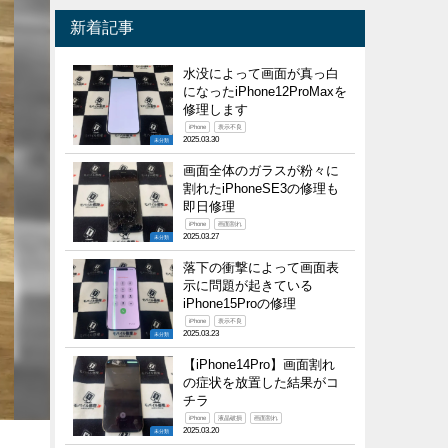
新着記事
水没によって画面が真っ白
になったiPhone12ProMaxを
修理します
iPhone
表示不良
2025.03.30
未分類
画面全体のガラスが粉々に
割れたiPhoneSE3の修理も
即日修理
iPhone
画面割れ
2025.03.27
未分類
落下の衝撃によって画面表
示に問題が起きている
iPhone15Proの修理
iPhone
表示不良
2025.03.23
未分類
【iPhone14Pro】画面割れ
の症状を放置した結果がコ
チラ
iPhone
液晶破損
画面割れ
2025.03.20
未分類