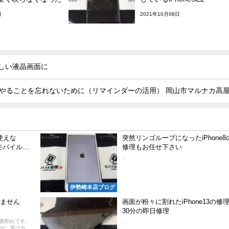
日
2021年10月08日
しい液晶画面に
裏技】やることを忘れないために（リマインダーの活用） 岡山市マルナカ高
使えな
突然リンゴループになったiPhone8
モバイル…
修理もお任せ下さい
...
伊勢崎本店ブログ
いません
画面が粉々に割れたiPhone13の修
30分の即日修理
画面割れです。
...
が、実はカ