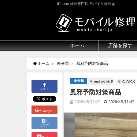
iPhone 修理専門店 モバイル修理.jp
ホーム
店舗を探す
ホーム
未分類
風邪予防対策商品
未分類
android 修理
G-PACK
シェア
風邪予防対策商品
2020年5月14日
2020年5月14日
Google+
B!
はてブ