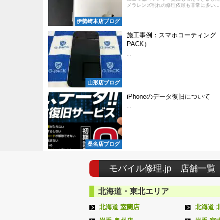
メラレンズ割れの修理依頼も非常に多い...
伊勢崎本店ブログ
施工事例：スマホコーティング（
PACK）
...
山形店ブログ
iPhoneのデータ復旧について
...
桑名店ブログ
モバイル修理.jp 店舗一覧
北海道・東北エリア
北海道 室蘭店
北海道 