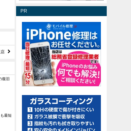
PR
屋店
の復旧
理も最短