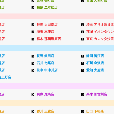
古店
宮城 長町店
宮城 大和町店
形店
福島 二本松店
崎店
群馬 太田南店
埼玉 アリオ深谷店
父店
埼玉 本庄店
茨城 イオンタウ
岡店
栃木 那須塩原店
東京 カレッタ汐留
田店
長野 飯田店
静岡 鴨江店
越店
石川 七尾店
石川 金沢店
浜店
岐阜 中津川店
愛知 大府店
賀上野店
尾店
兵庫 尼崎店
兵庫 加古川店
亀店
香川 三豊店
山口 下松店