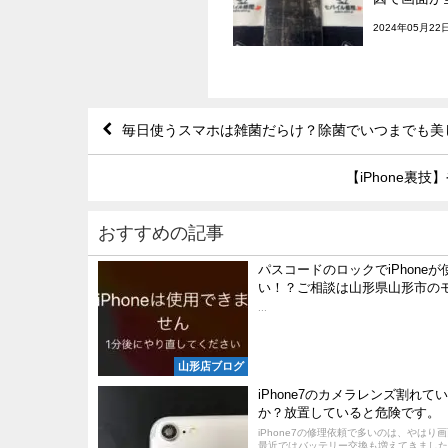
2024年05月22
毎日使うスマホは雑菌だらけ？除菌でいつまでも美
【iPhone
おすすめの記事
パスコードのロックでiPhoneが
い！？ご相談は山形県山形市の
...
山形店ブログ
iPhone7のカメラレンズ割れて
か？放置していると危険です。
iPhone7の修理依頼で多いのは、やはり
最近ではバッテリー交換も増えてきました