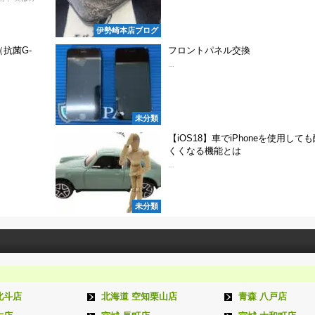
伊勢崎本店ブログ
抗菌G-
フロントパネル交換
...
未分類
【iOS18】車でiPhoneを使用して
くくなる機能とは
...
未分類
北斗店
北海道 空知栗山店
青森 八戸店