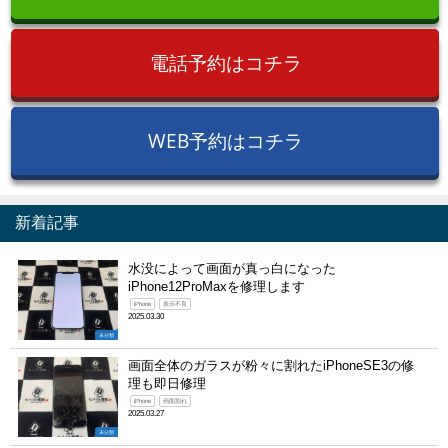
電話予約はコチラ
WEB予約はコチラ
新着記事
水没によって画面が真っ白になった
iPhone12ProMaxを修理します
iPhone
表示不良
2025.03.30
未分類
画面全体のガラスが粉々に割れたiPhoneSE3の修
理も即日修理
iPhone
画面割れ
2025.03.27
未分類