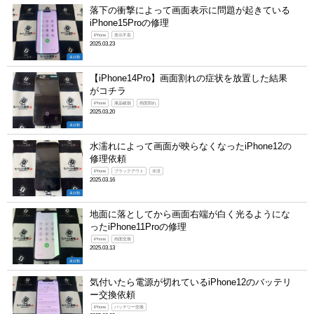
落下の衝撃によって画面表示に問題が起きている
iPhone15Proの修理
iPhone
表示不良
2025.03.23
未分類
【iPhone14Pro】画面割れの症状を放置した結果
がコチラ
iPhone
液晶破損
画面割れ
2025.03.20
未分類
水濡れによって画面が映らなくなったiPhone12の
修理依頼
iPhone
ブラックアウト
水没
2025.03.16
未分類
地面に落としてから画面右端が白く光るようにな
ったiPhone11Proの修理
iPhone
画面交換
2025.03.13
未分類
気付いたら電源が切れているiPhone12のバッテリ
ー交換依頼
iPhone
バッテリー交換