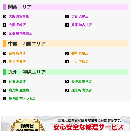
関西エリア
大阪 東淀川店
大阪 八尾店
兵庫 尼崎店
兵庫 加古川店
京都 亀岡駅前店
中国・四国エリア
徳島 徳島店
香川 丸亀店
香川 三豊店
山口 下松店
九州・沖縄エリア
佐賀 鹿島店
長崎県 諫早店
鹿児島 鹿屋店
鹿児島 出水店
鹿児島 南さつま店