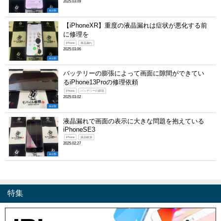
2025.03.09
未分類
【iPhoneXR】重度の液晶漏れは症状が悪化する前
に修理を
iPhone
液晶漏れ
2025.03.06
未分類
バッテリーの膨張によって画面に隙間ができてい
るiPhone13Proの修理依頼
iPhone
バッテリーの膨張
2025.03.02
未分類
液晶漏れで画面の表示に大きな問題を抱えている
iPhoneSE3
iPhone
液晶破損
2025.02.27
未分類
特集