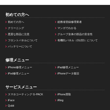
初めての方へ
初めての方へ
総務省登録修理業者
クリーニング
マンガでわかる
悪質な部品に注意
グループ全体の部品の安全性
フロントパネルについて
有機ELパネル（OLED）について
バッテリーについて
修理メニュー
iPhone修理メニュー
iPad修理メニュー
iPod修理メニュー
iPhoneデータ復旧
サービスメニュー
スマホコーティング G-PACK
iPhone買取
iFace
iRing
Qubii