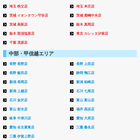
埼玉 秩父店
埼玉 本庄店
茨城 イオンタウン守谷店
茨城 鹿嶋中央店
茨城 高萩店
栃木 真岡店
栃木 那須塩原店
東京 カレッタ汐留店
千葉 茂原店
中部・甲信越エリア
長野 長野店
長野 上田店
長野 飯田店
静岡 鴨江店
新潟 長岡店
新潟 柏崎店
新潟 上越店
石川 七尾店
石川 金沢店
富山 富山店
富山 射水店
福井 高浜店
岐阜 中津川店
愛知 大府店
愛知 名古屋東店
三重 桑名店
三重 伊賀上野店