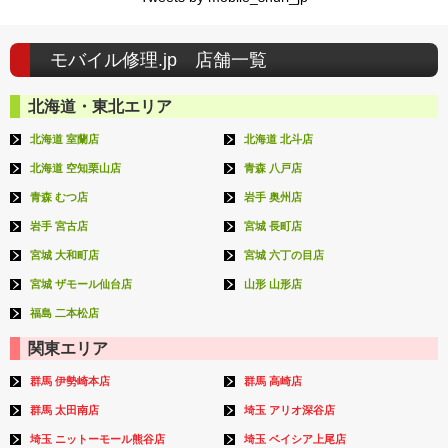
モバイル修理.jp 店舗一覧
北海道・東北エリア
北海道 室蘭店
北海道 北斗店
北海道 空知栗山店
青森 八戸店
青森 むつ店
岩手 奥州店
岩手 宮古店
宮城 長町店
宮城 大和町店
宮城 六丁の目店
宮城 ザモール仙台店
山形 山形店
福島 二本松店
関東エリア
群馬 伊勢崎本店
群馬 高崎店
群馬 太田南店
埼玉 アリオ深谷店
埼玉 ニットーモール熊谷店
埼玉 ベイシア上尾店