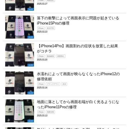
iPhone
画面割れ
2025.03.27
未分類
落下の衝撃によって画面表示に問題が起きている
iPhone15Proの修理
iPhone
表示不良
2025.03.23
未分類
【iPhone14Pro】画面割れの症状を放置した結果
がコチラ
iPhone
液晶破損
画面割れ
2025.03.20
未分類
水濡れによって画面が映らなくなったiPhone12の
修理依頼
iPhone
ブラックアウト
水没
2025.03.16
未分類
地面に落としてから画面右端が白く光るようにな
ったiPhone11Proの修理
iPhone
画面交換
2025.03.13
未分類