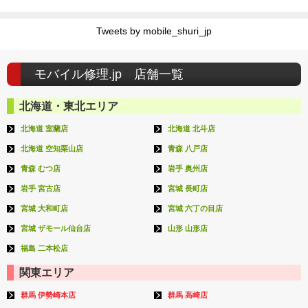
Tweets by mobile_shuri_jp
モバイル修理.jp 店舗一覧
北海道・東北エリア
北海道 室蘭店
北海道 北斗店
北海道 空知栗山店
青森 八戸店
青森 むつ店
岩手 奥州店
岩手 宮古店
宮城 長町店
宮城 大和町店
宮城 六丁の目店
宮城 ザモール仙台店
山形 山形店
福島 二本松店
関東エリア
群馬 伊勢崎本店
群馬 高崎店