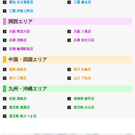
愛知 名古屋東店
三重 桑名店
三重 伊賀上野店
関西エリア
大阪 東淀川店
大阪 八尾店
兵庫 尼崎店
兵庫 加古川店
京都 亀岡駅前店
中国・四国エリア
徳島 徳島店
香川 丸亀店
香川 三豊店
山口 下松店
九州・沖縄エリア
佐賀 鹿島店
長崎県 諫早店
鹿児島 鹿屋店
鹿児島 出水店
鹿児島 南さつま店