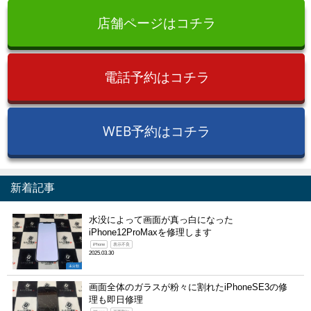
店舗ページはコチラ
電話予約はコチラ
WEB予約はコチラ
新着記事
水没によって画面が真っ白になった
iPhone12ProMaxを修理します
iPhone
表示不良
2025.03.30
未分類
画面全体のガラスが粉々に割れたiPhoneSE3の修
理も即日修理