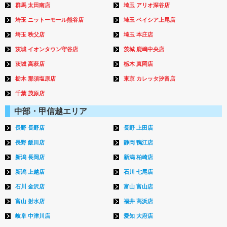
群馬 太田南店
埼玉 アリオ深谷店
埼玉 ニットーモール熊谷店
埼玉 ベイシア上尾店
埼玉 秩父店
埼玉 本庄店
茨城 イオンタウン守谷店
茨城 鹿嶋中央店
茨城 高萩店
栃木 真岡店
栃木 那須塩原店
東京 カレッタ汐留店
千葉 茂原店
中部・甲信越エリア
長野 長野店
長野 上田店
長野 飯田店
静岡 鴨江店
新潟 長岡店
新潟 柏崎店
新潟 上越店
石川 七尾店
石川 金沢店
富山 富山店
富山 射水店
福井 高浜店
岐阜 中津川店
愛知 大府店