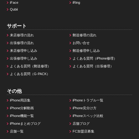
iFace
iRing
Qubii
サポート
来店修理の流れ
郵送修理の流れ
出張修理の流れ
お問い合せ
来店修理申し込み
郵送修理申し込み
出張修理申し込み
よくある質問（iPhone修理）
よくある質問（郵送修理）
よくある質問（出張修理）
よくある質問（G-PACK）
その他
iPhone用語集
iPhoneトラブル一覧
iPhone分解動画
iPhone見分け方
iPhone機能一覧
iPhoneスペック比較
iPhoneまとめブログ
店舗ブログ
店舗一覧
FC加盟店募集