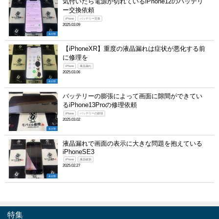
気付いたら電源が切れているiPhone12のバッテリ
ー交換依頼
iPhone
バッテリー交換
2025.03.09
未分類
【iPhoneXR】重度の液晶漏れは症状が悪化する前
に修理を
iPhone
液晶漏れ
2025.03.06
未分類
バッテリーの膨張によって画面に隙間ができてい
るiPhone13Proの修理依頼
iPhone
バッテリーの膨張
2025.03.02
未分類
液晶漏れで画面の表示に大きな問題を抱えている
iPhoneSE3
iPhone
液晶破損
2025.02.27
未分類
特集