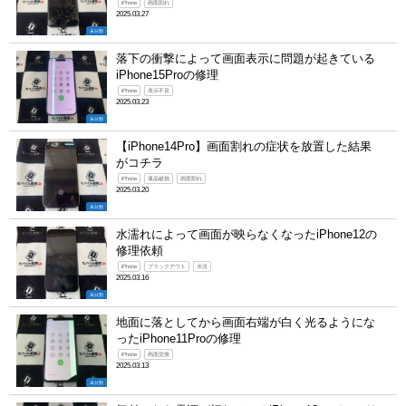
iPhone
画面割れ
2025.03.27
未分類
落下の衝撃によって画面表示に問題が起きている
iPhone15Proの修理
iPhone
表示不良
2025.03.23
未分類
【iPhone14Pro】画面割れの症状を放置した結果
がコチラ
iPhone
液晶破損
画面割れ
2025.03.20
未分類
水濡れによって画面が映らなくなったiPhone12の
修理依頼
iPhone
ブラックアウト
水没
2025.03.16
未分類
地面に落としてから画面右端が白く光るようにな
ったiPhone11Proの修理
iPhone
画面交換
2025.03.13
未分類