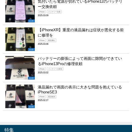
気付いたら電源が切れているiPhone12のバッテリ
ー交換依頼
iPhone
バッテリー交換
2025.03.09
未分類
【iPhoneXR】重度の液晶漏れは症状が悪化する前
に修理を
iPhone
液晶漏れ
2025.03.06
未分類
バッテリーの膨張によって画面に隙間ができてい
るiPhone13Proの修理依頼
iPhone
バッテリーの膨張
2025.03.02
未分類
液晶漏れで画面の表示に大きな問題を抱えている
iPhoneSE3
iPhone
液晶破損
2025.02.27
未分類
特集