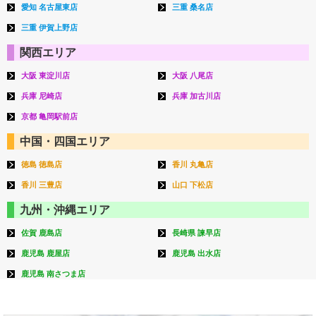
愛知 名古屋東店
三重 桑名店
三重 伊賀上野店
関西エリア
大阪 東淀川店
大阪 八尾店
兵庫 尼崎店
兵庫 加古川店
京都 亀岡駅前店
中国・四国エリア
徳島 徳島店
香川 丸亀店
香川 三豊店
山口 下松店
九州・沖縄エリア
佐賀 鹿島店
長崎県 諫早店
鹿児島 鹿屋店
鹿児島 出水店
鹿児島 南さつま店