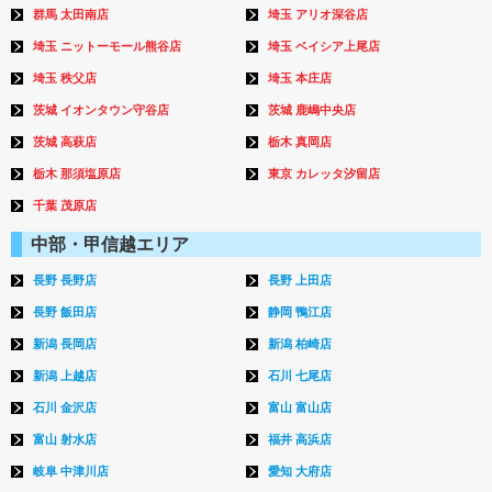
群馬 太田南店
埼玉 アリオ深谷店
埼玉 ニットーモール熊谷店
埼玉 ベイシア上尾店
埼玉 秩父店
埼玉 本庄店
茨城 イオンタウン守谷店
茨城 鹿嶋中央店
茨城 高萩店
栃木 真岡店
栃木 那須塩原店
東京 カレッタ汐留店
千葉 茂原店
中部・甲信越エリア
長野 長野店
長野 上田店
長野 飯田店
静岡 鴨江店
新潟 長岡店
新潟 柏崎店
新潟 上越店
石川 七尾店
石川 金沢店
富山 富山店
富山 射水店
福井 高浜店
岐阜 中津川店
愛知 大府店