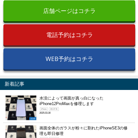
店舗ページはコチラ
電話予約はコチラ
WEB予約はコチラ
新着記事
水没によって画面が真っ白になった
iPhone12ProMaxを修理します
iPhone
表示不良
2025.03.30
未分類
画面全体のガラスが粉々に割れたiPhoneSE3の修
理も即日修理