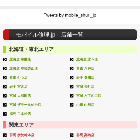
Tweets by mobile_shuri_jp
モバイル修理.jp 店舗一覧
北海道・東北エリア
北海道 室蘭店
北海道 北斗店
北海道 空知栗山店
青森 八戸店
青森 むつ店
岩手 奥州店
岩手 宮古店
宮城 長町店
宮城 大和町店
宮城 六丁の目店
宮城 ザモール仙台店
山形 山形店
福島 二本松店
関東エリア
群馬 伊勢崎本店
群馬 高崎店