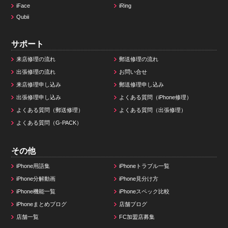
iFace
iRing
Qubii
サポート
来店修理の流れ
郵送修理の流れ
出張修理の流れ
お問い合せ
来店修理申し込み
郵送修理申し込み
出張修理申し込み
よくある質問（iPhone修理）
よくある質問（郵送修理）
よくある質問（出張修理）
よくある質問（G-PACK）
その他
iPhone用語集
iPhoneトラブル一覧
iPhone分解動画
iPhone見分け方
iPhone機能一覧
iPhoneスペック比較
iPhoneまとめブログ
店舗ブログ
店舗一覧
FC加盟店募集