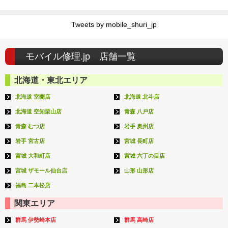
Tweets by mobile_shuri_jp
モバイル修理.jp 店舗一覧
北海道・東北エリア
北海道 室蘭店
北海道 北斗店
北海道 空知栗山店
青森 八戸店
青森 むつ店
岩手 奥州店
岩手 宮古店
宮城 長町店
宮城 大和町店
宮城 六丁の目店
宮城 ザモール仙台店
山形 山形店
福島 二本松店
関東エリア
群馬 伊勢崎本店
群馬 高崎店