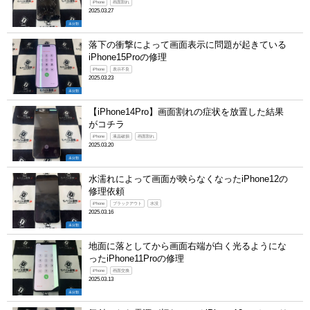
iPhone
画面割れ
2025.03.27
未分類
落下の衝撃によって画面表示に問題が起きている
iPhone15Proの修理
iPhone
表示不良
2025.03.23
未分類
【iPhone14Pro】画面割れの症状を放置した結果
がコチラ
iPhone
液晶破損
画面割れ
2025.03.20
未分類
水濡れによって画面が映らなくなったiPhone12の
修理依頼
iPhone
ブラックアウト
水没
2025.03.16
未分類
地面に落としてから画面右端が白く光るようにな
ったiPhone11Proの修理
iPhone
画面交換
2025.03.13
未分類