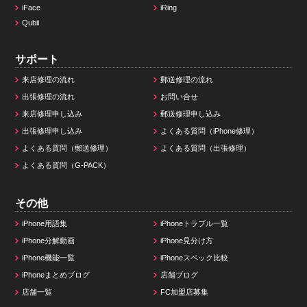
iFace
iRing
Qubii
サポート
来店修理の流れ
郵送修理の流れ
出張修理の流れ
お問い合せ
来店修理申し込み
郵送修理申し込み
出張修理申し込み
よくある質問（iPhone修理）
よくある質問（郵送修理）
よくある質問（出張修理）
よくある質問（G-PACK）
その他
iPhone用語集
iPhoneトラブル一覧
iPhone分解動画
iPhone見分け方
iPhone機能一覧
iPhoneスペック比較
iPhoneまとめブログ
店舗ブログ
店舗一覧
FC加盟店募集