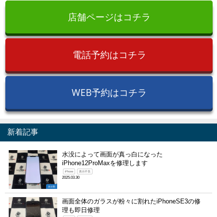
店舗ページはコチラ
電話予約はコチラ
WEB予約はコチラ
新着記事
水没によって画面が真っ白になった
iPhone12ProMaxを修理します
iPhone
表示不良
2025.03.30
未分類
画面全体のガラスが粉々に割れたiPhoneSE3の修
理も即日修理