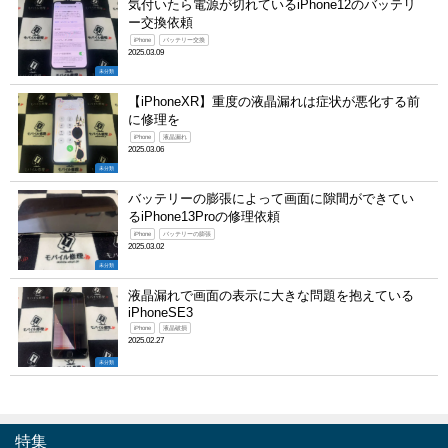
気付いたら電源が切れているiPhone12のバッテリ
ー交換依頼
iPhone
バッテリー交換
2025.03.09
未分類
【iPhoneXR】重度の液晶漏れは症状が悪化する前
に修理を
iPhone
液晶漏れ
2025.03.06
未分類
バッテリーの膨張によって画面に隙間ができてい
るiPhone13Proの修理依頼
iPhone
バッテリーの膨張
2025.03.02
未分類
液晶漏れで画面の表示に大きな問題を抱えている
iPhoneSE3
iPhone
液晶破損
2025.02.27
未分類
特集