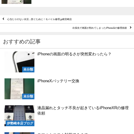
心当たりのない水没…防ぐために！モバイル修理.jp南宮崎店
出張先で画面が割れてしまったiPhone11の修理依頼
おすすめの記事
iPhoneの画面の明るさが突然変わったら？
未分類
iPhoneXバッテリー交換
未分類
液晶漏れとタッチ不良が起きているiPhoneXRの修理
依頼
伊勢崎本店ブログ