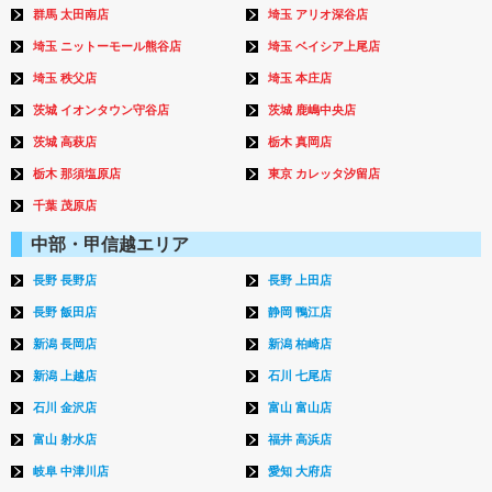
群馬 太田南店
埼玉 アリオ深谷店
埼玉 ニットーモール熊谷店
埼玉 ベイシア上尾店
埼玉 秩父店
埼玉 本庄店
茨城 イオンタウン守谷店
茨城 鹿嶋中央店
茨城 高萩店
栃木 真岡店
栃木 那須塩原店
東京 カレッタ汐留店
千葉 茂原店
中部・甲信越エリア
長野 長野店
長野 上田店
長野 飯田店
静岡 鴨江店
新潟 長岡店
新潟 柏崎店
新潟 上越店
石川 七尾店
石川 金沢店
富山 富山店
富山 射水店
福井 高浜店
岐阜 中津川店
愛知 大府店