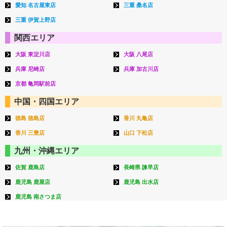
愛知 名古屋東店
三重 桑名店
三重 伊賀上野店
関西エリア
大阪 東淀川店
大阪 八尾店
兵庫 尼崎店
兵庫 加古川店
京都 亀岡駅前店
中国・四国エリア
徳島 徳島店
香川 丸亀店
香川 三豊店
山口 下松店
九州・沖縄エリア
佐賀 鹿島店
長崎県 諫早店
鹿児島 鹿屋店
鹿児島 出水店
鹿児島 南さつま店