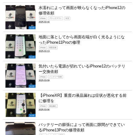
水濡れによって画面が映らなくなったiPhone12の
修理依頼
iPhone
ブラックアウト
水没
2025.03.16
未分類
地面に落としてから画面右端が白く光るようにな
ったiPhone11Proの修理
iPhone
画面交換
2025.03.13
未分類
気付いたら電源が切れているiPhone12のバッテリ
ー交換依頼
iPhone
バッテリー交換
2025.03.09
未分類
【iPhoneXR】重度の液晶漏れは症状が悪化する前
に修理を
iPhone
液晶漏れ
2025.03.06
未分類
バッテリーの膨張によって画面に隙間ができてい
るiPhone13Proの修理依頼