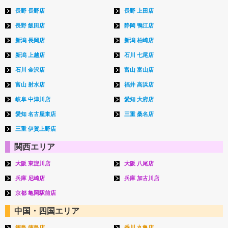
長野 長野店
長野 上田店
長野 飯田店
静岡 鴨江店
新潟 長岡店
新潟 柏崎店
新潟 上越店
石川 七尾店
石川 金沢店
富山 富山店
富山 射水店
福井 高浜店
岐阜 中津川店
愛知 大府店
愛知 名古屋東店
三重 桑名店
三重 伊賀上野店
関西エリア
大阪 東淀川店
大阪 八尾店
兵庫 尼崎店
兵庫 加古川店
京都 亀岡駅前店
中国・四国エリア
徳島 徳島店
香川 丸亀店