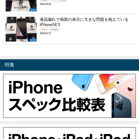
iPhone
バッテリーの膨張
2025.03.02
未分類
液晶漏れで画面の表示に大きな問題を抱えている
iPhoneSE3
iPhone
液晶破損
2025.02.27
未分類
特集