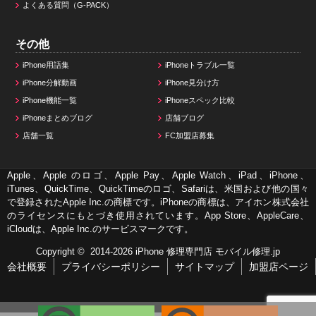
よくある質問（G-PACK）
その他
iPhone用語集
iPhoneトラブル一覧
iPhone分解動画
iPhone見分け方
iPhone機能一覧
iPhoneスペック比較
iPhoneまとめブログ
店舗ブログ
店舗一覧
FC加盟店募集
Apple、Apple のロゴ、Apple Pay、Apple Watch、iPad、iPhone、
iTunes、QuickTime、QuickTimeのロゴ、Safariは、米国および他の国々
で登録されたApple Inc.の商標です。iPhoneの商標は、アイホン株式会社
のライセンスにもとづき使用されています。App Store、AppleCare、
iCloudは、Apple Inc.のサービスマークです。
Copyright © 2014-2026
iPhone 修理専門店 モバイル修理.jp
会社概要
プライバシーポリシー
サイトマップ
加盟店ページ