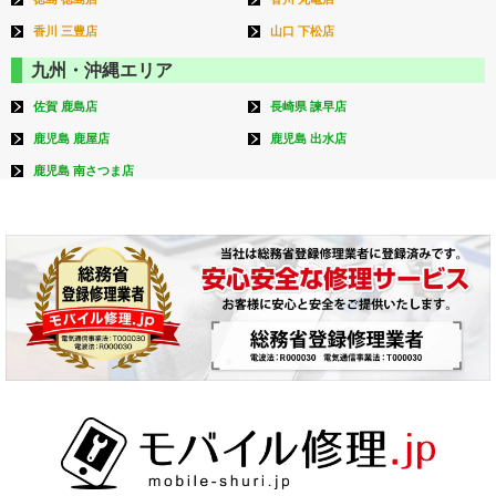
香川 三豊店
山口 下松店
九州・沖縄エリア
佐賀 鹿島店
長崎県 諫早店
鹿児島 鹿屋店
鹿児島 出水店
鹿児島 南さつま店