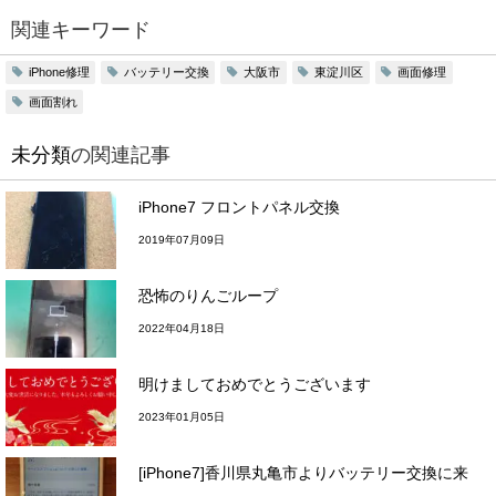
関連キーワード
iPhone修理
バッテリー交換
大阪市
東淀川区
画面修理
画面割れ
未分類
の関連記事
iPhone7 フロントパネル交換
2019年07月09日
恐怖のりんごループ
2022年04月18日
明けましておめでとうございます
2023年01月05日
[iPhone7]香川県丸亀市よりバッテリー交換に来