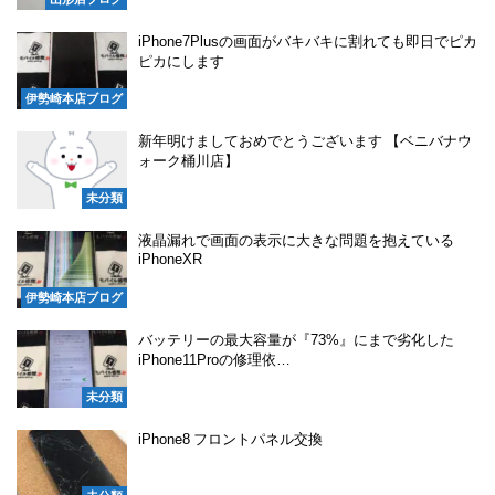
iPhone7Plusの画面がバキバキに割れても即日でピカ
ピカにします
伊勢崎本店ブログ
新年明けましておめでとうございます 【ベニバナウ
ォーク桶川店】
未分類
液晶漏れで画面の表示に大きな問題を抱えている
iPhoneXR
伊勢崎本店ブログ
バッテリーの最大容量が『73%』にまで劣化した
iPhone11Proの修理依…
未分類
iPhone8 フロントパネル交換