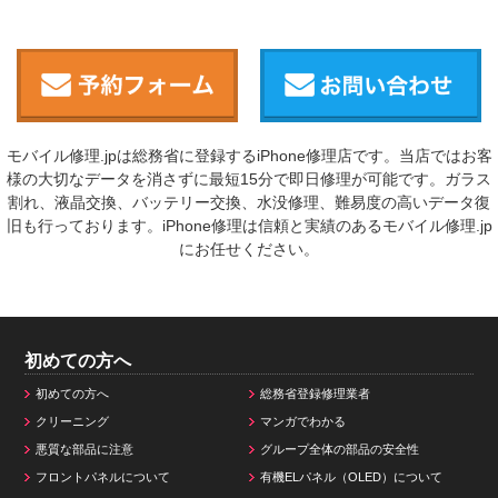
モバイル修理.jpは総務省に登録するiPhone修理店です。当店ではお客
様の大切なデータを消さずに最短15分で即日修理が可能です。ガラス
割れ、液晶交換、バッテリー交換、水没修理、難易度の高いデータ復
旧も行っております。iPhone修理は信頼と実績のあるモバイル修理.jp
にお任せください。
初めての方へ
初めての方へ
総務省登録修理業者
クリーニング
マンガでわかる
悪質な部品に注意
グループ全体の部品の安全性
フロントパネルについて
有機ELパネル（OLED）について