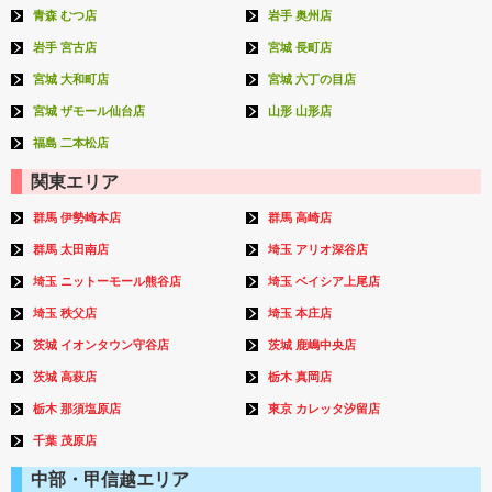
青森 むつ店
岩手 奥州店
岩手 宮古店
宮城 長町店
宮城 大和町店
宮城 六丁の目店
宮城 ザモール仙台店
山形 山形店
福島 二本松店
関東エリア
群馬 伊勢崎本店
群馬 高崎店
群馬 太田南店
埼玉 アリオ深谷店
埼玉 ニットーモール熊谷店
埼玉 ベイシア上尾店
埼玉 秩父店
埼玉 本庄店
茨城 イオンタウン守谷店
茨城 鹿嶋中央店
茨城 高萩店
栃木 真岡店
栃木 那須塩原店
東京 カレッタ汐留店
千葉 茂原店
中部・甲信越エリア