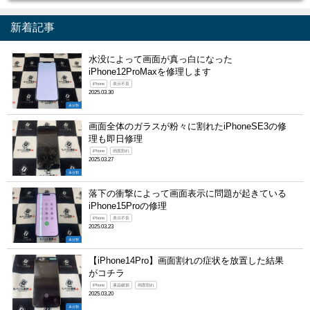
新着記事
水没によって画面が真っ白になった
iPhone12ProMaxを修理します
iPhone
表示不良
2025.03.30
未分類
画面全体のガラスが粉々に割れたiPhoneSE3の修
理も即日修理
iPhone
画面割れ
2025.03.27
未分類
落下の衝撃によって画面表示に問題が起きている
iPhone15Proの修理
iPhone
表示不良
2025.03.23
未分類
【iPhone14Pro】画面割れの症状を放置した結果
がコチラ
iPhone
液晶破損
画面割れ
2025.03.20
未分類