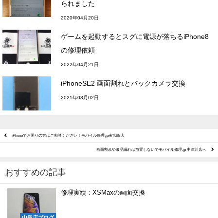
られました
2020年04月20日
ゲームを起動するとスグに電源が落ちるiPhone8
の修理依頼
2022年04月21日
iPhoneSE2 画面割れとバックカメラ交換
2021年08月02日
iPhoneでお困りの方はご相談ください！モバイル修理.jp南宮崎店
画面割れや液晶漏れは放置しないでモバイル修理.jp 中津川店へ
おすすめの記事
修理実績：XSMaxの画面交換
山形店ブログ