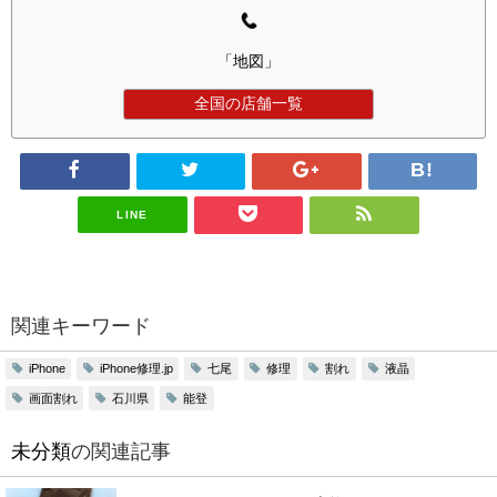
「地図」
全国の店舗一覧
LINE
関連キーワード
iPhone修理.jp
七尾
修理
割れ
液晶
iPhone
画面割れ
石川県
能登
未分類
の関連記事