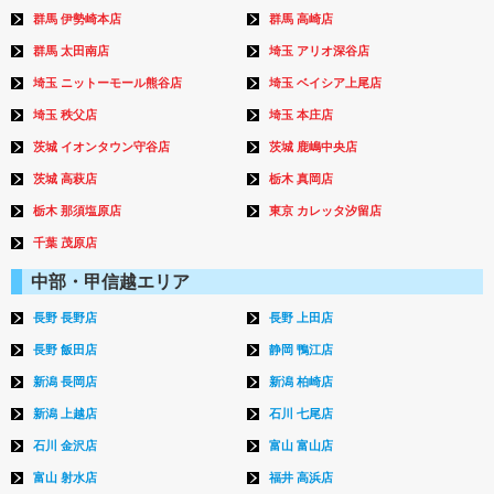
群馬 伊勢崎本店
群馬 高崎店
群馬 太田南店
埼玉 アリオ深谷店
埼玉 ニットーモール熊谷店
埼玉 ベイシア上尾店
埼玉 秩父店
埼玉 本庄店
茨城 イオンタウン守谷店
茨城 鹿嶋中央店
茨城 高萩店
栃木 真岡店
栃木 那須塩原店
東京 カレッタ汐留店
千葉 茂原店
中部・甲信越エリア
長野 長野店
長野 上田店
長野 飯田店
静岡 鴨江店
新潟 長岡店
新潟 柏崎店
新潟 上越店
石川 七尾店
石川 金沢店
富山 富山店
富山 射水店
福井 高浜店