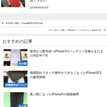
みて下さい
2024年08月20日
10月30日 水曜日 iPhone修理受付対応可能♪
ホームボタンが無い！iPhoneXシリーズでスクショを撮る方法
おすすめの記事
発売から数年経つiPhone7のバッテリー交換もまだま
だ対応中です
未分類
画面割れでタッチ操作ができなくなったiPhoneSE3
の修理依頼
伊勢崎本店ブログ
真っ暗になったiPhoneXの画面修理
未分類