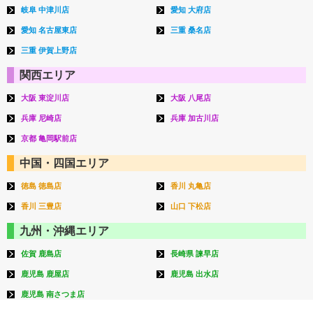
岐阜 中津川店
愛知 大府店
愛知 名古屋東店
三重 桑名店
三重 伊賀上野店
関西エリア
大阪 東淀川店
大阪 八尾店
兵庫 尼崎店
兵庫 加古川店
京都 亀岡駅前店
中国・四国エリア
徳島 徳島店
香川 丸亀店
香川 三豊店
山口 下松店
九州・沖縄エリア
佐賀 鹿島店
長崎県 諫早店
鹿児島 鹿屋店
鹿児島 出水店
鹿児島 南さつま店