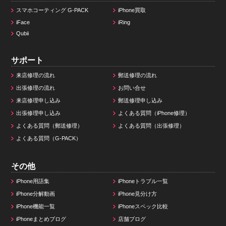
スマホコーティング G-PACK
iPhone買取
iFace
iRing
Qubii
サポート
来店修理の流れ
郵送修理の流れ
出張修理の流れ
お問い合せ
来店修理申し込み
郵送修理申し込み
出張修理申し込み
よくある質問（iPhone修理）
よくある質問（郵送修理）
よくある質問（出張修理）
よくある質問（G-PACK）
その他
iPhone用語集
iPhoneトラブル一覧
iPhone分解動画
iPhone見分け方
iPhone機能一覧
iPhoneスペック比較
iPhoneまとめブログ
店舗ブログ