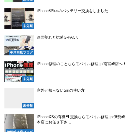
iPhone8Plusのバッテリー交換をしました
未分類
画面割れと抗菌G-PACK
中津川店ブログ
iPhone修理のことならモバイル修理.jp 南宮崎店へ！
未分類
意外と知らないSiriの使い方
未分類
iPhoneXSの有機EL交換ならモバイル修理.jp 伊勢崎
本店にお任せ下さ…