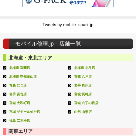
Tweets by mobile_shuri_jp
モバイル修理.jp 店舗一覧
北海道・東北エリア
北海道 室蘭店
北海道 北斗店
北海道 空知栗山店
青森 八戸店
青森 むつ店
岩手 奥州店
岩手 宮古店
宮城 長町店
宮城 大和町店
宮城 六丁の目店
宮城 ザモール仙台店
山形 山形店
福島 二本松店
関東エリア