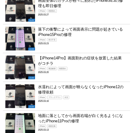
画面全体のガラスが粉々に割れたiPhoneSE3の修
理も即日修理
iPhone
画面割れ
2025.03.27
未分類
落下の衝撃によって画面表示に問題が起きている
iPhone15Proの修理
iPhone
表示不良
2025.03.23
未分類
【iPhone14Pro】画面割れの症状を放置した結果
がコチラ
iPhone
液晶破損
画面割れ
2025.03.20
未分類
水濡れによって画面が映らなくなったiPhone12の
修理依頼
iPhone
ブラックアウト
水没
2025.03.16
未分類
地面に落としてから画面右端が白く光るようにな
ったiPhone11Proの修理
iPhone
画面交換
2025.03.13