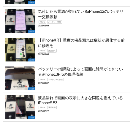
未分類
気付いたら電源が切れているiPhone12のバッテリ
ー交換依頼
iPhone
バッテリー交換
2025.03.09
未分類
【iPhoneXR】重度の液晶漏れは症状が悪化する前
に修理を
iPhone
液晶漏れ
2025.03.06
未分類
バッテリーの膨張によって画面に隙間ができてい
るiPhone13Proの修理依頼
iPhone
バッテリーの膨張
2025.03.02
未分類
液晶漏れで画面の表示に大きな問題を抱えている
iPhoneSE3
iPhone
液晶破損
2025.02.27
未分類