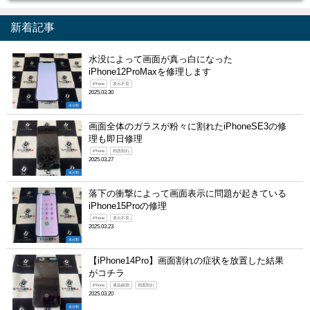
新着記事
水没によって画面が真っ白になった
iPhone12ProMaxを修理します
iPhone
表示不良
2025.03.30
未分類
画面全体のガラスが粉々に割れたiPhoneSE3の修
理も即日修理
iPhone
画面割れ
2025.03.27
未分類
落下の衝撃によって画面表示に問題が起きている
iPhone15Proの修理
iPhone
表示不良
2025.03.23
未分類
【iPhone14Pro】画面割れの症状を放置した結果
がコチラ
iPhone
液晶破損
画面割れ
2025.03.20
未分類