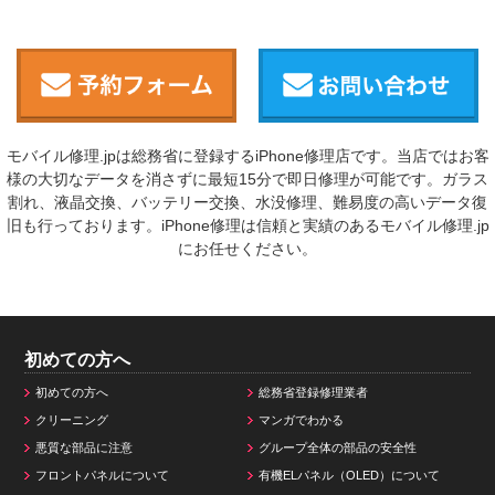
モバイル修理.jpは総務省に登録するiPhone修理店です。当店ではお客
様の大切なデータを消さずに最短15分で即日修理が可能です。ガラス
割れ、液晶交換、バッテリー交換、水没修理、難易度の高いデータ復
旧も行っております。iPhone修理は信頼と実績のあるモバイル修理.jp
にお任せください。
初めての方へ
初めての方へ
総務省登録修理業者
クリーニング
マンガでわかる
悪質な部品に注意
グループ全体の部品の安全性
フロントパネルについて
有機ELパネル（OLED）について