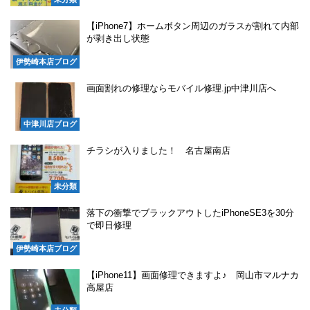
【iPhone7】ホームボタン周辺のガラスが割れて内部
が剥き出し状態
伊勢崎本店ブログ
画面割れの修理ならモバイル修理.jp中津川店へ
中津川店ブログ
チラシが入りました！ 名古屋南店
未分類
落下の衝撃でブラックアウトしたiPhoneSE3を30分
で即日修理
伊勢崎本店ブログ
【iPhone11】画面修理できますよ♪ 岡山市マルナカ
高屋店