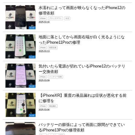
水濡れによって画面が映らなくなったiPhone12の
修理依頼
iPhone
ブラックアウト
水没
2025.03.16
未分類
地面に落としてから画面右端が白く光るようにな
ったiPhone11Proの修理
iPhone
画面交換
2025.03.13
未分類
気付いたら電源が切れているiPhone12のバッテリ
ー交換依頼
iPhone
バッテリー交換
2025.03.09
未分類
【iPhoneXR】重度の液晶漏れは症状が悪化する前
に修理を
iPhone
液晶漏れ
2025.03.06
未分類
バッテリーの膨張によって画面に隙間ができてい
るiPhone13Proの修理依頼