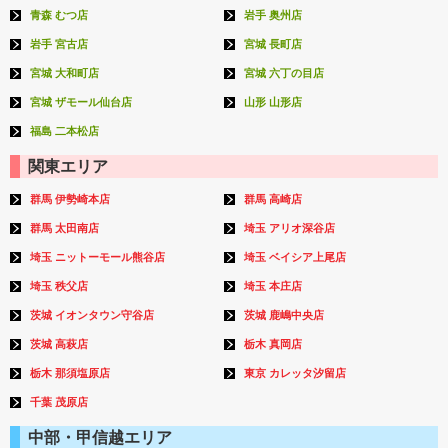
青森 むつ店
岩手 奥州店
岩手 宮古店
宮城 長町店
宮城 大和町店
宮城 六丁の目店
宮城 ザモール仙台店
山形 山形店
福島 二本松店
関東エリア
群馬 伊勢崎本店
群馬 高崎店
群馬 太田南店
埼玉 アリオ深谷店
埼玉 ニットーモール熊谷店
埼玉 ベイシア上尾店
埼玉 秩父店
埼玉 本庄店
茨城 イオンタウン守谷店
茨城 鹿嶋中央店
茨城 高萩店
栃木 真岡店
栃木 那須塩原店
東京 カレッタ汐留店
千葉 茂原店
中部・甲信越エリア