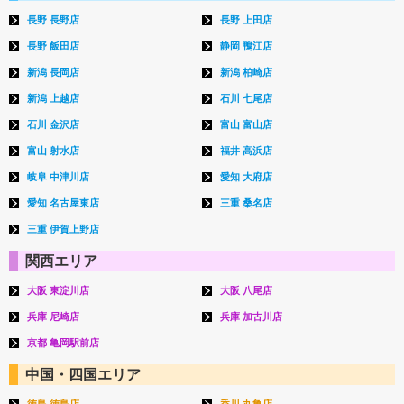
長野 長野店
長野 上田店
長野 飯田店
静岡 鴨江店
新潟 長岡店
新潟 柏崎店
新潟 上越店
石川 七尾店
石川 金沢店
富山 富山店
富山 射水店
福井 高浜店
岐阜 中津川店
愛知 大府店
愛知 名古屋東店
三重 桑名店
三重 伊賀上野店
関西エリア
大阪 東淀川店
大阪 八尾店
兵庫 尼崎店
兵庫 加古川店
京都 亀岡駅前店
中国・四国エリア
徳島 徳島店
香川 丸亀店