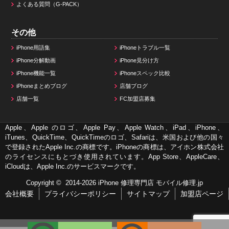
よくある質問（G-PACK）
その他
iPhone用語集
iPhoneトラブル一覧
iPhone分解動画
iPhone見分け方
iPhone機能一覧
iPhoneスペック比較
iPhoneまとめブログ
店舗ブログ
店舗一覧
FC加盟店募集
Apple、Apple のロゴ、Apple Pay、Apple Watch、iPad、iPhone、
iTunes、QuickTime、QuickTimeのロゴ、Safariは、米国および他の国々
で登録されたApple Inc.の商標です。iPhoneの商標は、アイホン株式会社
のライセンスにもとづき使用されています。App Store、AppleCare、
iCloudは、Apple Inc.のサービスマークです。
Copyright © 2014-2026
iPhone 修理専門店 モバイル修理.jp
会社概要
プライバシーポリシー
サイトマップ
加盟店ページ