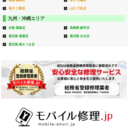
香川 三豊店
山口 下松店
九州・沖縄エリア
佐賀 鹿島店
長崎県 諫早店
鹿児島 鹿屋店
鹿児島 出水店
鹿児島 南さつま店