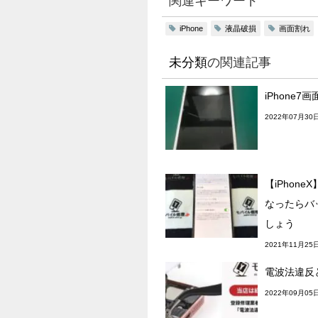
関連キーワード
液晶破損
画面割れ
iPhone
未分類
の関連記事
iPhone7
2022年07月30
【iPhon
なったらバ
しょう
2021年11月25
電波法違反
2022年09月05