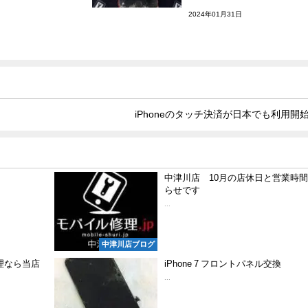
2024年01月31日
iPhoneのタッチ決済が日本でも利用開
中津川店 10月の店休日と営業時
らせです
...
中津川店ブログ
修理なら当店
iPhone 7 フロントパネル交換
...