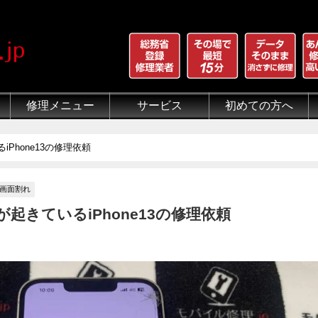
修理メニュー
サービス
初めての方へ
iPhone 画面割れ修理
iPhone 液晶修理
iPhoneバッテリー交換
iPhone 水没修理
iPhone ホームボタン修理
iPhone カメラ修理
iPhone スピーカー修理
iPhone 自己修理失敗
iPhone 水没・データ復旧
iPad修理メニュー
iPod修理メニュー
スマホコーティング G-PACK
iPhone買取
iFace
iRing
Qubii
出張修理（iWorker）
代行修理サービス（同業者様）
当店の特徴
総務省登録修理業者
マンガでわかるモバイル修
クリーニング
グループ全体の部品の安
悪質な部品に注意
フロントパネルについて
有機ELパネル（OLED
バッテリーについて
Phone13の修理依頼
画面割れ
起きているiPhone13の修理依頼