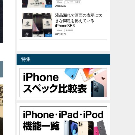
iPhone
バッテリーの膨張
2025.03.02
未分類
液晶漏れで画面の表示に大
きな問題を抱えている
iPhoneSE3
iPhone
液晶破損
2025.02.27
未分類
3
特集