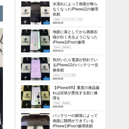
水濡れによって画面が映ら
なくなったiPhone12の修理
依頼
iPhone
ブラックアウト
水没
2025.03.16
未分類
地面に落としてから画面右
端が白く光るようになった
iPhone11Proの修理
iPhone
画面交換
2025.03.13
未分類
気付いたら電源が切れてい
るiPhone12のバッテリー交
換依頼
iPhone
バッテリー交換
2025.03.09
未分類
【iPhoneXR】重度の液晶漏
れは症状が悪化する前に修
理を
iPhone
液晶漏れ
2025.03.06
未分類
バッテリーの膨張によって
画面に隙間ができている
iPhone13Proの修理依頼