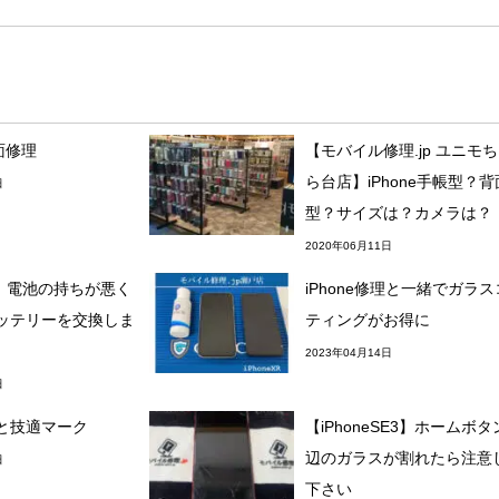
画面修理
【モバイル修理.jp ユニモ
ら台店】iPhone手帳型？背
日
型？サイズは？カメラは？
2020年06月11日
eX】電池の持ちが悪く
iPhone修理と一緒でガラ
ッテリーを交換しま
ティングがお得に
2023年04月14日
日
と技適マーク
【iPhoneSE3】ホームボ
辺のガラスが割れたら注意
日
下さい