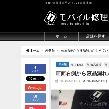
iPhone 修理専門店 モバイル修理.jp
ホーム
店舗を探す
ホーム
未分類
画面右側から液晶漏れが起きているi
未分類
液晶破損
iPhone
シェア
画面右側から液晶漏れが
2024年5月15日
2024年5月15日
Google+
B!
はてブ