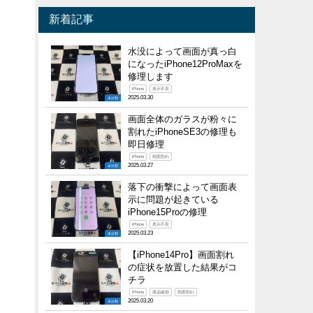
新着記事
水没によって画面が真っ白
になったiPhone12ProMaxを
修理します
iPhone
表示不良
2025.03.30
未分類
画面全体のガラスが粉々に
割れたiPhoneSE3の修理も
即日修理
iPhone
画面割れ
2025.03.27
未分類
落下の衝撃によって画面表
示に問題が起きている
iPhone15Proの修理
iPhone
表示不良
2025.03.23
未分類
【iPhone14Pro】画面割れ
の症状を放置した結果がコ
チラ
iPhone
液晶破損
画面割れ
2025.03.20
未分類