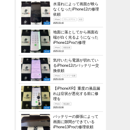
水濡れによって画面が映ら
なくなったiPhone12の修理
依頼
iPhone
ブラックアウト
水没
2025.03.16
未分類
地面に落としてから画面右
端が白く光るようになった
iPhone11Proの修理
iPhone
画面交換
2025.03.13
未分類
気付いたら電源が切れてい
るiPhone12のバッテリー交
換依頼
iPhone
バッテリー交換
2025.03.09
未分類
【iPhoneXR】重度の液晶漏
れは症状が悪化する前に修
理を
iPhone
液晶漏れ
2025.03.06
未分類
バッテリーの膨張によって
画面に隙間ができている
iPhone13Proの修理依頼