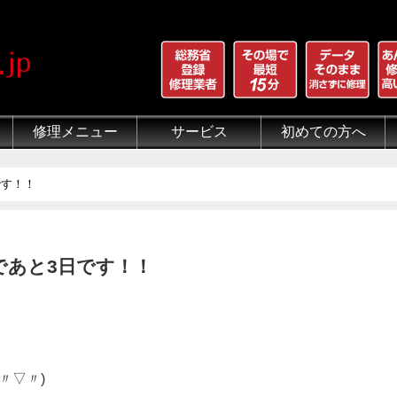
修理メニュー
サービス
初めての方へ
iPhone 画面割れ修理
iPhone 液晶修理
iPhoneバッテリー交換
iPhone 水没修理
iPhone ホームボタン修理
iPhone カメラ修理
iPhone スピーカー修理
iPhone 自己修理失敗
iPhone 水没・データ復旧
iPad修理メニュー
iPod修理メニュー
スマホコーティング G-PACK
iPhone買取
iFace
iRing
Qubii
出張修理（iWorker）
代行修理サービス（同業者様）
当店の特徴
総務省登録修理業者
マンガでわかるモバイル修
クリーニング
グループ全体の部品の安
悪質な部品に注意
フロントパネルについて
有機ELパネル（OLED
バッテリーについて
です！！
であと3日です！！
〃▽〃)