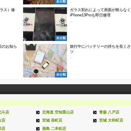
未分類
ガラス）修
ガラス割れによって画面が映らなく
iPhone13Proも即日修理
...
未分類
休日のお知ら
旅行中にバッテリーの持ちを長くさ
ツ
...
未分類
北斗店
北海道 空知栗山店
青森 八戸店
古店
宮城 長町店
宮城 大和町店
形店
福島 二本松店