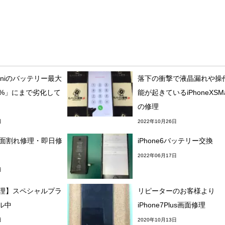
2miniのバッテリー最大
落下の衝撃で液晶漏れや操
3%」にまで劣化して
能が起きているiPhoneXSM
の修理
日
2022年10月26日
11画面割れ修理・即日修
iPhone6バッテリー交換
2022年06月17日
日
e修理】スペシャルプラ
リピーターのお客様より
ル中
iPhone7Plus画面修理
日
2020年10月13日