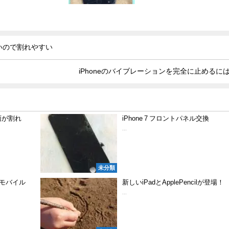
重いので割れやすい
iPhoneのバイブレーションを完全に止めるに
画面が割れ
iPhone 7 フロントパネル交換
...
未分類
にモバイル
新しいiPadとApplePencilが登場！
...