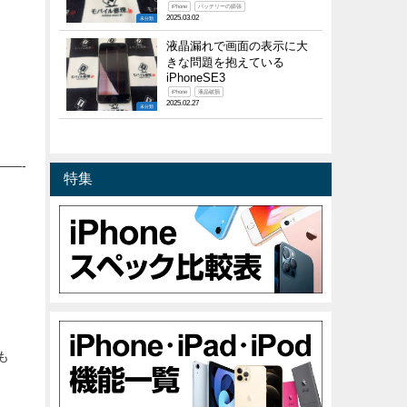
iPhone
バッテリーの膨張
2025.03.02
未分類
液晶漏れで画面の表示に大
きな問題を抱えている
iPhoneSE3
iPhone
液晶破損
2025.02.27
未分類
——-
特集
も
——-