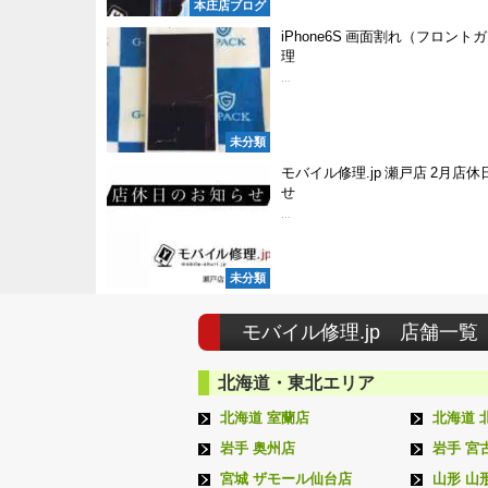
本庄店ブログ
iPhone6S 画面割れ（フロント
理
...
未分類
モバイル修理.jp 瀬戸店 2月店
せ
...
未分類
モバイル修理.jp 店舗一覧
北海道・東北エリア
北海道 室蘭店
北海道 
岩手 奥州店
岩手 宮
宮城 ザモール仙台店
山形 山