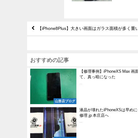
【iPhone8Plus】大きい画面はガラス面積が多く
おすすめの記事
【修理事例】iPhoneXS Max 
て、真っ暗になった
...
山形店ブログ
液晶が壊れたiPhoneXSは早め
修理.jp 本庄店へ
...