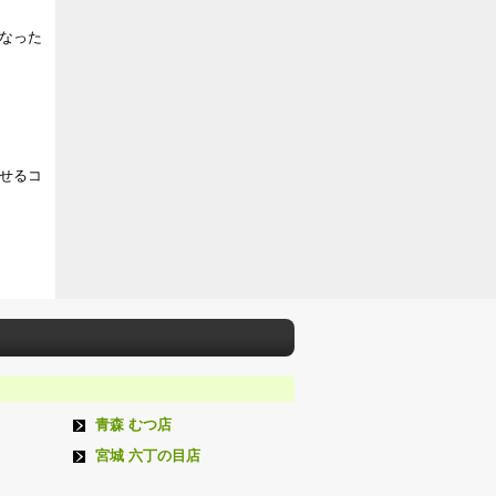
なった
せるコ
青森 むつ店
宮城 六丁の目店