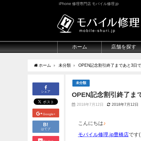
iPhone 修理専門店 モバイル修理.jp
ホーム
店舗を探す
ホーム
未分類
OPEN記念割引終了まであと3日
未分類
シェア
OPEN記念割引終了ま
2018年7月12日
2018年7月12日
Google+
こんにちは
♪
B!
はてブ
モバイル修理.jp豊橋店
です(