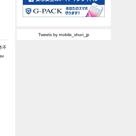
Tweets by mobile_shuri_jp
作不
ax