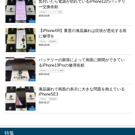
気付いたら電源が切れているiPhone12のバッテリ
ー交換依頼
iPhone
バッテリー交換
2025.03.09
未分類
【iPhoneXR】重度の液晶漏れは症状が悪化する前
に修理を
iPhone
液晶漏れ
2025.03.06
未分類
バッテリーの膨張によって画面に隙間ができてい
るiPhone13Proの修理依頼
iPhone
バッテリーの膨張
2025.03.02
未分類
液晶漏れで画面の表示に大きな問題を抱えている
iPhoneSE3
iPhone
液晶破損
2025.02.27
未分類
特集