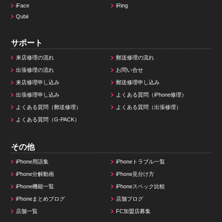
iFace
iRing
Qubii
サポート
来店修理の流れ
郵送修理の流れ
出張修理の流れ
お問い合せ
来店修理申し込み
郵送修理申し込み
出張修理申し込み
よくある質問（iPhone修理）
よくある質問（郵送修理）
よくある質問（出張修理）
よくある質問（G-PACK）
その他
iPhone用語集
iPhoneトラブル一覧
iPhone分解動画
iPhone見分け方
iPhone機能一覧
iPhoneスペック比較
iPhoneまとめブログ
店舗ブログ
店舗一覧
FC加盟店募集