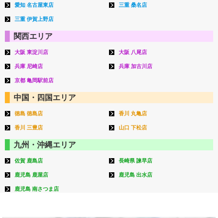
愛知 名古屋東店
三重 桑名店
三重 伊賀上野店
関西エリア
大阪 東淀川店
大阪 八尾店
兵庫 尼崎店
兵庫 加古川店
京都 亀岡駅前店
中国・四国エリア
徳島 徳島店
香川 丸亀店
香川 三豊店
山口 下松店
九州・沖縄エリア
佐賀 鹿島店
長崎県 諫早店
鹿児島 鹿屋店
鹿児島 出水店
鹿児島 南さつま店