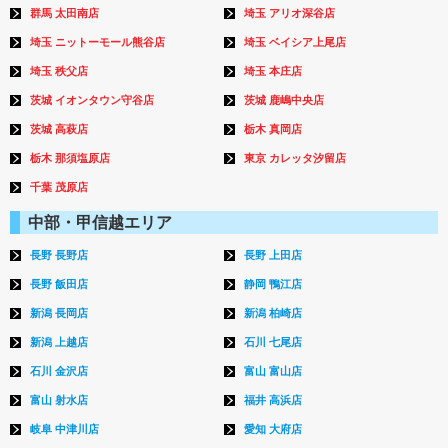
群馬 太田南店
埼玉 アリオ深谷店
埼玉 ニットーモール熊谷店
埼玉 ベイシア上尾店
埼玉 秩父店
埼玉 本庄店
茨城 イオンタウン守谷店
茨城 鹿嶋中央店
茨城 高萩店
栃木 真岡店
栃木 那須塩原店
東京 カレッタ汐留店
千葉 茂原店
中部・甲信越エリア
長野 長野店
長野 上田店
長野 飯田店
静岡 鴨江店
新潟 長岡店
新潟 柏崎店
新潟 上越店
石川 七尾店
石川 金沢店
富山 富山店
富山 射水店
福井 高浜店
岐阜 中津川店
愛知 大府店