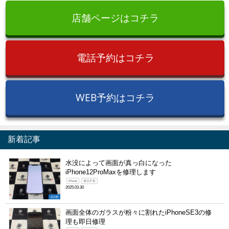
店舗ページはコチラ
電話予約はコチラ
WEB予約はコチラ
新着記事
水没によって画面が真っ白になった
iPhone12ProMaxを修理します
iPhone
表示不良
2025.03.30
未分類
画面全体のガラスが粉々に割れたiPhoneSE3の修
理も即日修理