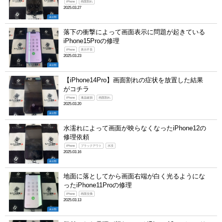
iPhone
画面割れ
2025.03.27
未分類
落下の衝撃によって画面表示に問題が起きている
iPhone15Proの修理
iPhone
表示不良
2025.03.23
未分類
【iPhone14Pro】画面割れの症状を放置した結果
がコチラ
iPhone
液晶破損
画面割れ
2025.03.20
未分類
水濡れによって画面が映らなくなったiPhone12の
修理依頼
iPhone
ブラックアウト
水没
2025.03.16
未分類
地面に落としてから画面右端が白く光るようにな
ったiPhone11Proの修理
iPhone
画面交換
2025.03.13
未分類