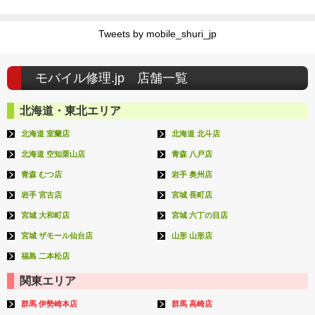
Tweets by mobile_shuri_jp
モバイル修理.jp 店舗一覧
北海道・東北エリア
北海道 室蘭店
北海道 北斗店
北海道 空知栗山店
青森 八戸店
青森 むつ店
岩手 奥州店
岩手 宮古店
宮城 長町店
宮城 大和町店
宮城 六丁の目店
宮城 ザモール仙台店
山形 山形店
福島 二本松店
関東エリア
群馬 伊勢崎本店
群馬 高崎店