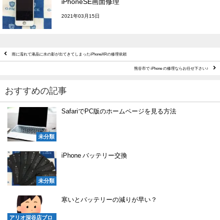
iPhoneSE画面修理
2021年03月15日
雨に濡れて液晶に水の影が出てきてしまったiPhoneXRの修理依頼
熊谷市で iPhone の修理ならお任せ下さい♪
おすすめの記事
SafariでPC版のホームページを見る方法
未分類
iPhone バッテリー交換
未分類
寒いとバッテリーの減りが早い？
アリオ深谷店ブロ