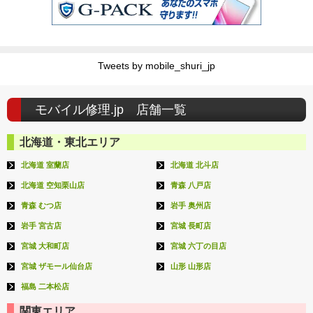
Tweets by mobile_shuri_jp
モバイル修理.jp 店舗一覧
北海道・東北エリア
北海道 室蘭店
北海道 北斗店
北海道 空知栗山店
青森 八戸店
青森 むつ店
岩手 奥州店
岩手 宮古店
宮城 長町店
宮城 大和町店
宮城 六丁の目店
宮城 ザモール仙台店
山形 山形店
福島 二本松店
関東エリア