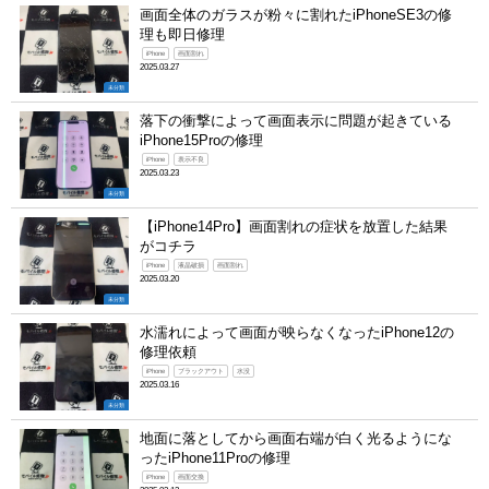
画面全体のガラスが粉々に割れたiPhoneSE3の修
理も即日修理
iPhone
画面割れ
2025.03.27
未分類
落下の衝撃によって画面表示に問題が起きている
iPhone15Proの修理
iPhone
表示不良
2025.03.23
未分類
【iPhone14Pro】画面割れの症状を放置した結果
がコチラ
iPhone
液晶破損
画面割れ
2025.03.20
未分類
水濡れによって画面が映らなくなったiPhone12の
修理依頼
iPhone
ブラックアウト
水没
2025.03.16
未分類
地面に落としてから画面右端が白く光るようにな
ったiPhone11Proの修理
iPhone
画面交換