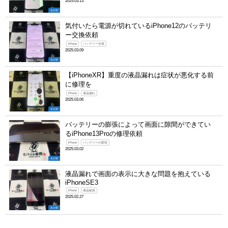
2025.03.13
未分類
気付いたら電源が切れているiPhone12のバッテリ
ー交換依頼
iPhone
バッテリー交換
2025.03.09
未分類
【iPhoneXR】重度の液晶漏れは症状が悪化する前
に修理を
iPhone
液晶漏れ
2025.03.06
未分類
バッテリーの膨張によって画面に隙間ができてい
るiPhone13Proの修理依頼
iPhone
バッテリーの膨張
2025.03.02
未分類
液晶漏れで画面の表示に大きな問題を抱えている
iPhoneSE3
iPhone
液晶破損
2025.02.27
未分類