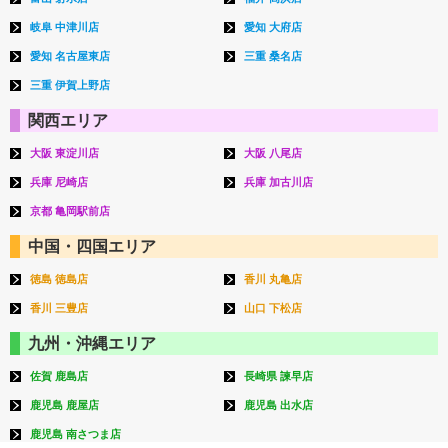
岐阜 中津川店
愛知 大府店
愛知 名古屋東店
三重 桑名店
三重 伊賀上野店
関西エリア
大阪 東淀川店
大阪 八尾店
兵庫 尼崎店
兵庫 加古川店
京都 亀岡駅前店
中国・四国エリア
徳島 徳島店
香川 丸亀店
香川 三豊店
山口 下松店
九州・沖縄エリア
佐賀 鹿島店
長崎県 諫早店
鹿児島 鹿屋店
鹿児島 出水店
鹿児島 南さつま店