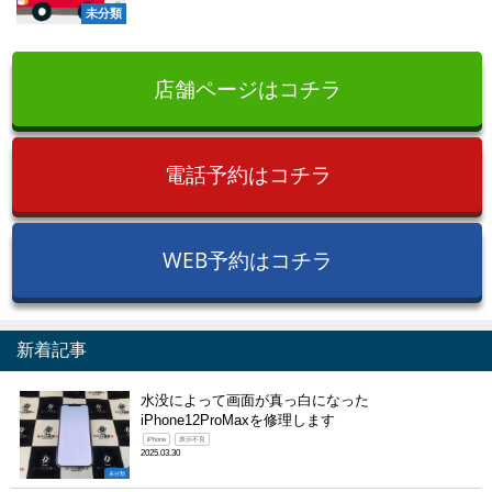
未分類
店舗ページはコチラ
電話予約はコチラ
WEB予約はコチラ
新着記事
水没によって画面が真っ白になった
iPhone12ProMaxを修理します
iPhone
表示不良
2025.03.30
未分類