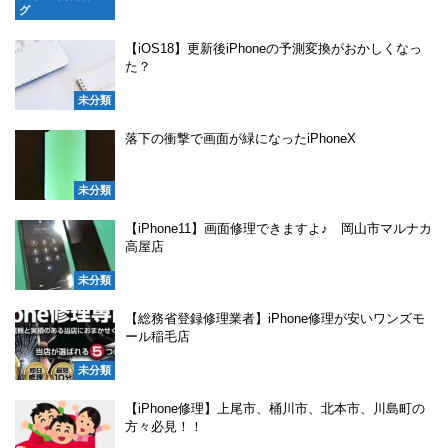
グ
【iOS18】更新後iPhoneの予測変換がおかしくなっ
た？
未分類
落下の衝撃で画面が緑になったiPhoneX
未分類
【iPhone11】画面修理できますよ♪ 岡山市マルナカ
高屋店
未分類
【総務省登録修理業者】iPhone修理が安いワンズモ
ール稲毛店
未分類
【iPhone修理】上尾市、桶川市、北本市、川島町の
方々必見！！