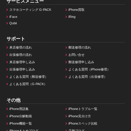
サービスメニュー
スマホコーティング G-PACK
iPhone買取
iFace
iRing
Qubii
サポート
来店修理の流れ
郵送修理の流れ
出張修理の流れ
お問い合せ
来店修理申し込み
郵送修理申し込み
出張修理申し込み
よくある質問（iPhone修理）
よくある質問（郵送修理）
よくある質問（出張修理）
よくある質問（G-PACK）
その他
iPhone用語集
iPhoneトラブル一覧
iPhone分解動画
iPhone見分け方
iPhone機能一覧
iPhoneスペック比較
iPhoneまとめブログ
店舗ブログ