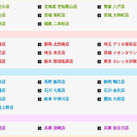
北斗店
北海道 空知栗山店
青森 八戸店
古店
宮城 長町店
宮城 大和町店
形店
福島 二本松店
崎店
群馬 太田南店
埼玉 アリオ深谷店
父店
埼玉 本庄店
茨城 イオンタウ
岡店
栃木 那須塩原店
東京 カレッタ汐留
田店
長野 飯田店
静岡 鴨江店
越店
石川 七尾店
石川 金沢店
浜店
岐阜 中津川店
愛知 大府店
賀上野店
尾店
兵庫 尼崎店
兵庫 加古川店