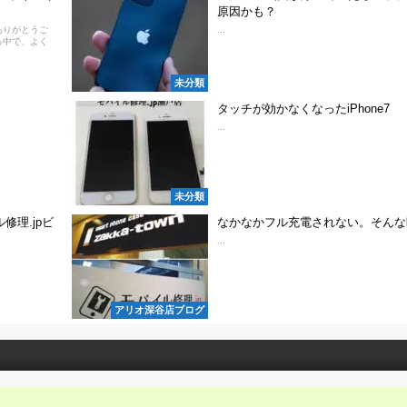
原因かも？
ありがとうご
...
る中で、よく
未分類
タッチが効かなくなったiPhone7
...
未分類
修理.jpビ
なかなかフル充電されない。そんな
...
アリオ深谷店ブログ