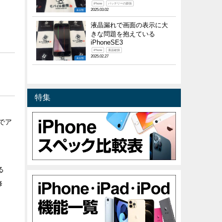
iPhone
バッテリーの膨張
2025.03.02
未分類
液晶漏れで画面の表示に大
きな問題を抱えている
iPhoneSE3
iPhone
液晶破損
2025.02.27
未分類
特集
・
のでア
る
修