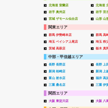
北海道 室蘭店
北海道 
岩手 奥州店
岩手 宮
宮城 ザモール仙台店
山形 山
関東エリア
群馬 伊勢崎本店
群馬 高
埼玉 ベイシア上尾店
埼玉 秩
茨城 高萩店
栃木 真
中部・甲信越エリア
長野 長野店
長野 上
新潟 柏崎店
新潟 上
富山 射水店
福井 高
三重 桑名店
三重 伊
関西エリア
大阪 東淀川店
大阪 八