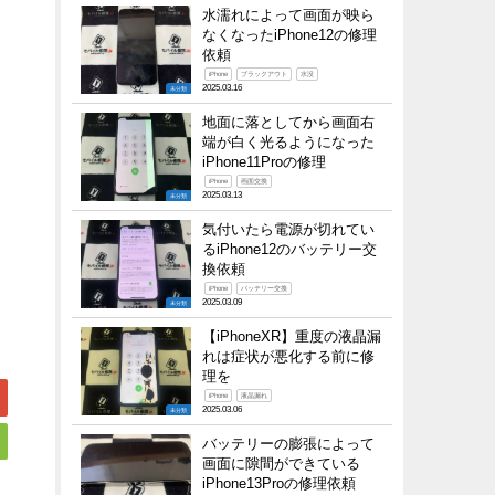
水濡れによって画面が映ら
なくなったiPhone12の修理
依頼
iPhone
ブラックアウト
水没
2025.03.16
未分類
地面に落としてから画面右
端が白く光るようになった
iPhone11Proの修理
iPhone
画面交換
2025.03.13
未分類
気付いたら電源が切れてい
るiPhone12のバッテリー交
換依頼
iPhone
バッテリー交換
2025.03.09
未分類
【iPhoneXR】重度の液晶漏
れは症状が悪化する前に修
理を
iPhone
液晶漏れ
2025.03.06
未分類
バッテリーの膨張によって
画面に隙間ができている
iPhone13Proの修理依頼