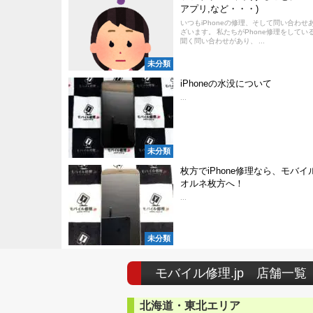
アプリ,など・・・)
いつもiPhoneの修理、そして問い合わせ
ざいます。 私たちがPhone修理をしてい
聞く問い合わせがあり、 ...
未分類
iPhoneの水没について
...
未分類
枚方でiPhone修理なら、モバイル
オルネ枚方へ！
...
未分類
モバイル修理.jp 店舗一覧
北海道・東北エリア