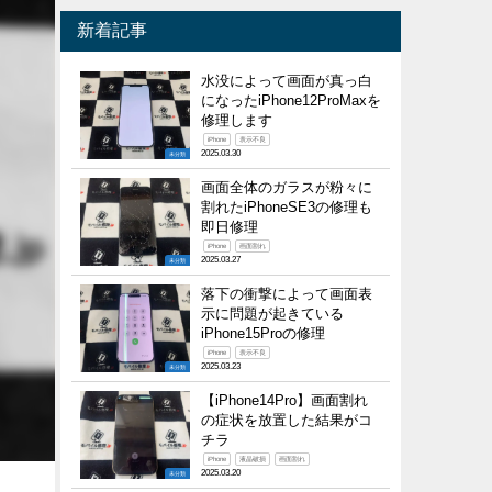
新着記事
水没によって画面が真っ白
になったiPhone12ProMaxを
修理します
iPhone
表示不良
2025.03.30
未分類
画面全体のガラスが粉々に
割れたiPhoneSE3の修理も
即日修理
iPhone
画面割れ
2025.03.27
未分類
落下の衝撃によって画面表
示に問題が起きている
iPhone15Proの修理
iPhone
表示不良
2025.03.23
未分類
【iPhone14Pro】画面割れ
の症状を放置した結果がコ
チラ
iPhone
液晶破損
画面割れ
2025.03.20
未分類