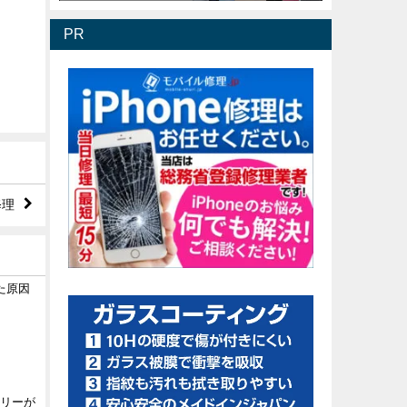
PR
修理
った原因
テリーが