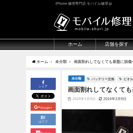
iPhone 修理専門店 モバイル修理.jp
ホーム
店舗を探す
ホーム
未分類
画面割れしてなくても基盤に損傷
未分類
バッテリー交換
ビオ
シェア
画面割れしてなくても
2024年3月9日
2024年3月9日
Google+
B!
はてブ