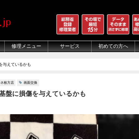
修理メニュー
サービス
初めての方へ
iPhone 画面割れ修理
iPhone 液晶修理
iPhoneバッテリー交換
iPhone 水没修理
iPhone ホームボタン修理
iPhone カメラ修理
iPhone スピーカー修理
iPhone 自己修理失敗
iPhone 水没・データ復旧
iPad修理メニュー
iPod修理メニュー
スマホコーティング G-PACK
iPhone買取
iFace
iRing
Qubii
出張修理（iWorker）
代行修理サービス（同業者様）
当店の特徴
総務省登録修理業者
マンガでわかるモバイル修
クリーニング
グループ全体の部品の安
悪質な部品に注意
フロントパネルについて
有機ELパネル（OLED
バッテリーについて
を与えているかも
ルネ枚方店
画面交換
基盤に損傷を与えているかも