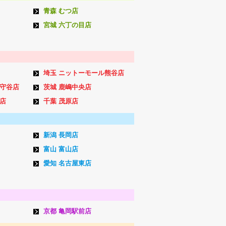
青森 むつ店
宮城 六丁の目店
埼玉 ニットーモール熊谷店
ン守谷店
茨城 鹿嶋中央店
店
千葉 茂原店
新潟 長岡店
富山 富山店
愛知 名古屋東店
京都 亀岡駅前店