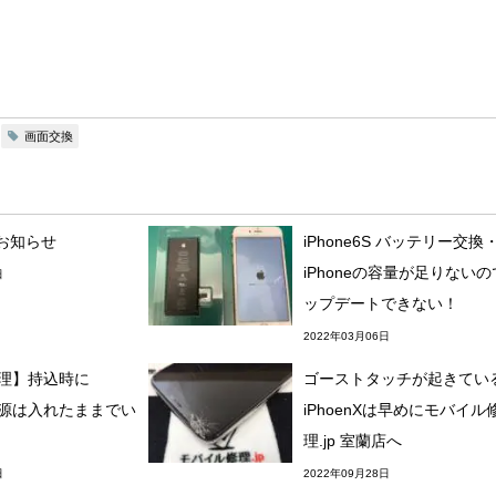
画面交換
お知らせ
iPhone6S バッテリー交換
iPhoneの容量が足りない
日
ップデートできない！
2022年03月06日
e修理】持込時に
ゴーストタッチが起きてい
の電源は入れたままでい
iPhoenXは早めにモバイル
理.jp 室蘭店へ
日
2022年09月28日