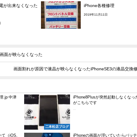
の充電が出来なくなった
iPhone各種修理
2019年11月11日
日
因で画面が映らなくなった
画面割れが原因で液晶が映らなくなったiPhoneSE3の液晶交換
.jp 中津
iPhone8Plusが突然起動しなくな
がこちらです
...
二本松店ブログ
（iOS,
iPhoneの画面が浮いていたらバッ