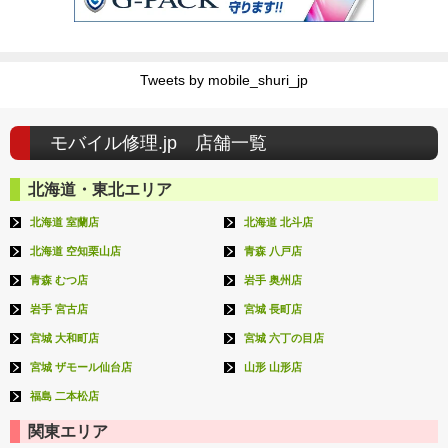
Tweets by mobile_shuri_jp
モバイル修理.jp 店舗一覧
北海道・東北エリア
北海道 室蘭店
北海道 北斗店
北海道 空知栗山店
青森 八戸店
青森 むつ店
岩手 奥州店
岩手 宮古店
宮城 長町店
宮城 大和町店
宮城 六丁の目店
宮城 ザモール仙台店
山形 山形店
福島 二本松店
関東エリア