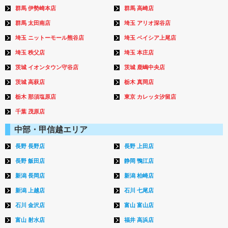
群馬 伊勢崎本店
群馬 高崎店
群馬 太田南店
埼玉 アリオ深谷店
埼玉 ニットーモール熊谷店
埼玉 ベイシア上尾店
埼玉 秩父店
埼玉 本庄店
茨城 イオンタウン守谷店
茨城 鹿嶋中央店
茨城 高萩店
栃木 真岡店
栃木 那須塩原店
東京 カレッタ汐留店
千葉 茂原店
中部・甲信越エリア
長野 長野店
長野 上田店
長野 飯田店
静岡 鴨江店
新潟 長岡店
新潟 柏崎店
新潟 上越店
石川 七尾店
石川 金沢店
富山 富山店
富山 射水店
福井 高浜店