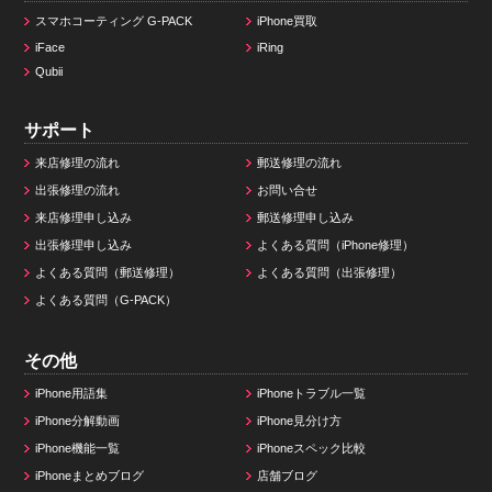
スマホコーティング G-PACK
iPhone買取
iFace
iRing
Qubii
サポート
来店修理の流れ
郵送修理の流れ
出張修理の流れ
お問い合せ
来店修理申し込み
郵送修理申し込み
出張修理申し込み
よくある質問（iPhone修理）
よくある質問（郵送修理）
よくある質問（出張修理）
よくある質問（G-PACK）
その他
iPhone用語集
iPhoneトラブル一覧
iPhone分解動画
iPhone見分け方
iPhone機能一覧
iPhoneスペック比較
iPhoneまとめブログ
店舗ブログ