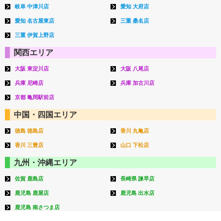
岐阜 中津川店
愛知 大府店
愛知 名古屋東店
三重 桑名店
三重 伊賀上野店
関西エリア
大阪 東淀川店
大阪 八尾店
兵庫 尼崎店
兵庫 加古川店
京都 亀岡駅前店
中国・四国エリア
徳島 徳島店
香川 丸亀店
香川 三豊店
山口 下松店
九州・沖縄エリア
佐賀 鹿島店
長崎県 諫早店
鹿児島 鹿屋店
鹿児島 出水店
鹿児島 南さつま店