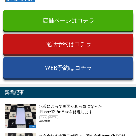
店舗ページはコチラ
電話予約はコチラ
WEB予約はコチラ
新着記事
水没によって画面が真っ白になった
iPhone12ProMaxを修理します
iPhone
表示不良
2025.03.30
未分類
画面全体のガラスが粉々に割れたiPhoneSE3の修