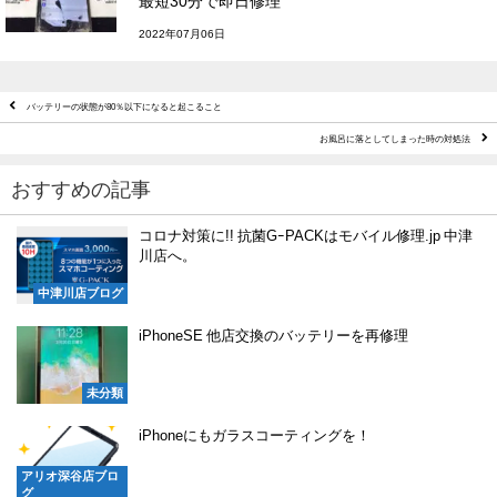
最短30分で即日修理
2022年07月06日
バッテリーの状態が80％以下になると起こること
お風呂に落としてしまった時の対処法
おすすめの記事
コロナ対策に!! 抗菌GｰPACKはモバイル修理.jp 中津
川店へ。
中津川店ブログ
iPhoneSE 他店交換のバッテリーを再修理
未分類
iPhoneにもガラスコーティングを！
アリオ深谷店ブロ
グ