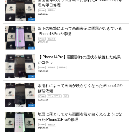
理も即日修理
iPhone
画面割れ
2025.03.27
未分類
落下の衝撃によって画面表示に問題が起きている
iPhone15Proの修理
iPhone
表示不良
2025.03.23
未分類
【iPhone14Pro】画面割れの症状を放置した結果
がコチラ
iPhone
液晶破損
画面割れ
2025.03.20
未分類
水濡れによって画面が映らなくなったiPhone12の
修理依頼
iPhone
ブラックアウト
水没
2025.03.16
未分類
地面に落としてから画面右端が白く光るようにな
ったiPhone11Proの修理
iPhone
画面交換
2025.03.13