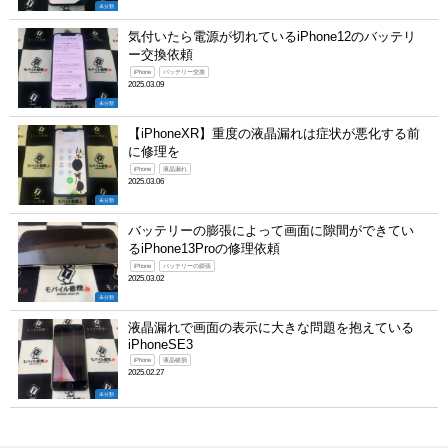
未分類
気付いたら電源が切れているiPhone12のバッテリ
ー交換依頼
iPhone
バッテリー交換
2025.03.09
未分類
【iPhoneXR】重度の液晶漏れは症状が悪化する前
に修理を
iPhone
液晶漏れ
2025.03.06
未分類
バッテリーの膨張によって画面に隙間ができてい
るiPhone13Proの修理依頼
iPhone
バッテリーの膨張
2025.03.02
未分類
液晶漏れで画面の表示に大きな問題を抱えている
iPhoneSE3
iPhone
液晶破損
2025.02.27
未分類