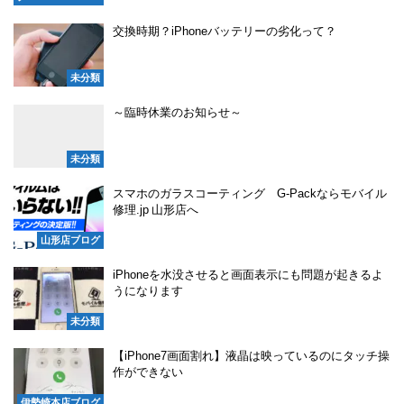
交換時期？iPhoneバッテリーの劣化って？
未分類
～臨時休業のお知らせ～
未分類
スマホのガラスコーティング G-Packならモバイル
修理.jp 山形店へ
山形店ブログ
iPhoneを水没させると画面表示にも問題が起きるよ
うになります
未分類
【iPhone7画面割れ】液晶は映っているのにタッチ操
作ができない
伊勢崎本店ブログ