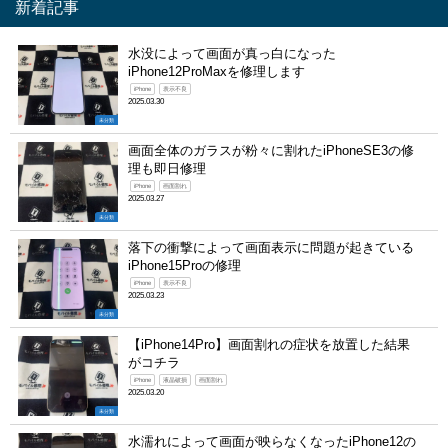
新着記事
水没によって画面が真っ白になった
iPhone12ProMaxを修理します
iPhone
表示不良
2025.03.30
未分類
画面全体のガラスが粉々に割れたiPhoneSE3の修
理も即日修理
iPhone
画面割れ
2025.03.27
未分類
落下の衝撃によって画面表示に問題が起きている
iPhone15Proの修理
iPhone
表示不良
2025.03.23
未分類
【iPhone14Pro】画面割れの症状を放置した結果
がコチラ
iPhone
液晶破損
画面割れ
2025.03.20
未分類
水濡れによって画面が映らなくなったiPhone12の