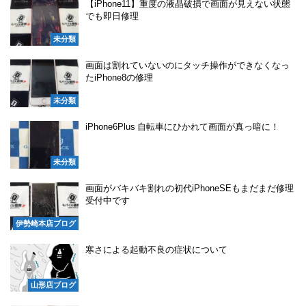
【iPhone11】重度の液晶破損で画面が見えない状態
でも即日修理
未分類
画面は割れていないのにタッチ操作ができなくなっ
たiPhone8の修理
未分類
iPhone6Plus 自転車にひかれて画面が真っ暗に！
未分類
画面がバキバキ割れの初代iPhoneSEもまだまだ修理
受付中です
伊勢崎本店ブログ
寒さによる起動不良の症状について
山形店ブログ