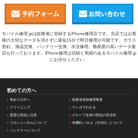
モバイル修理.jpは総務省に登録するiPhone修理店です。当店ではお客
様の大切なデータを消さずに最短15分で即日修理が可能です。ガラス
割れ、液晶交換、バッテリー交換、水没修理、難易度の高いデータ復
旧も行っております。iPhone修理は信頼と実績のあるモバイル修理.jp
にお任せください。
初めての方へ
初めての方へ
総務省登録修理業者
クリーニング
マンガでわかる
悪質な部品に注意
グループ全体の部品の安全性
フロントパネルについて
有機ELパネル（OLED）について
バッテリーについて