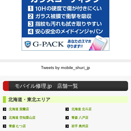
Tweets by mobile_shuri_jp
モバイル修理.jp 店舗一覧
北海道・東北エリア
北海道 室蘭店
北海道 北斗店
北海道 空知栗山店
青森 八戸店
青森 むつ店
岩手 奥州店