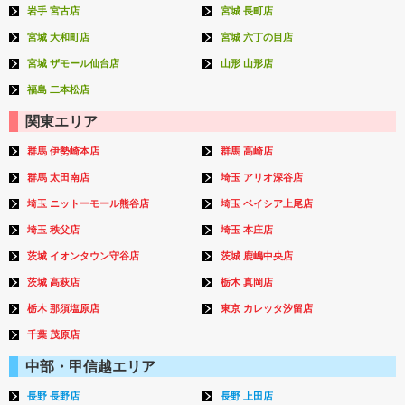
岩手 宮古店
宮城 長町店
宮城 大和町店
宮城 六丁の目店
宮城 ザモール仙台店
山形 山形店
福島 二本松店
関東エリア
群馬 伊勢崎本店
群馬 高崎店
群馬 太田南店
埼玉 アリオ深谷店
埼玉 ニットーモール熊谷店
埼玉 ベイシア上尾店
埼玉 秩父店
埼玉 本庄店
茨城 イオンタウン守谷店
茨城 鹿嶋中央店
茨城 高萩店
栃木 真岡店
栃木 那須塩原店
東京 カレッタ汐留店
千葉 茂原店
中部・甲信越エリア
長野 長野店
長野 上田店