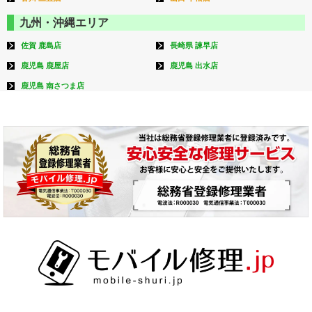
九州・沖縄エリア
佐賀 鹿島店
長崎県 諫早店
鹿児島 鹿屋店
鹿児島 出水店
鹿児島 南さつま店