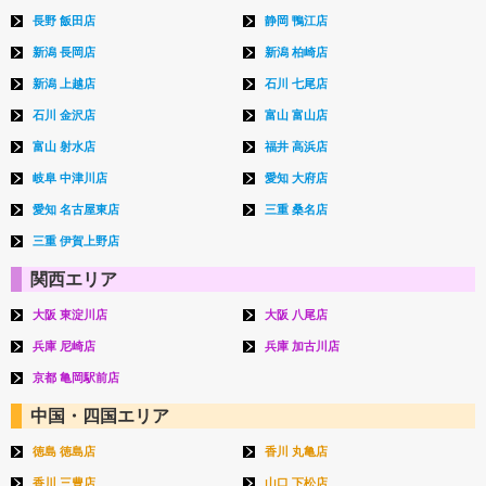
長野 飯田店
静岡 鴨江店
新潟 長岡店
新潟 柏崎店
新潟 上越店
石川 七尾店
石川 金沢店
富山 富山店
富山 射水店
福井 高浜店
岐阜 中津川店
愛知 大府店
愛知 名古屋東店
三重 桑名店
三重 伊賀上野店
関西エリア
大阪 東淀川店
大阪 八尾店
兵庫 尼崎店
兵庫 加古川店
京都 亀岡駅前店
中国・四国エリア
徳島 徳島店
香川 丸亀店
香川 三豊店
山口 下松店