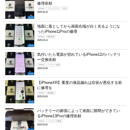
修理依頼
iPhone
ブラックアウト
水没
2025.03.16
未分類
地面に落としてから画面右端が白く光るようにな
ったiPhone11Proの修理
iPhone
画面交換
2025.03.13
未分類
気付いたら電源が切れているiPhone12のバッテリ
ー交換依頼
iPhone
バッテリー交換
2025.03.09
未分類
【iPhoneXR】重度の液晶漏れは症状が悪化する前
に修理を
iPhone
液晶漏れ
2025.03.06
未分類
バッテリーの膨張によって画面に隙間ができてい
るiPhone13Proの修理依頼
iPhone
バッテリーの膨張
2025.03.02