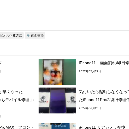
ビオルネ枚方店
画面交換
K
iPhone11 画面割れ/即日
日
2022年05月27日
が早くなった
気付いたら起動しなくなっ
lusもモバイル修理.jp
たiPhone11Proの復旧修理
2024年06月23日
日
１ProMAX フロント
iPhone11 リアカメラ交換