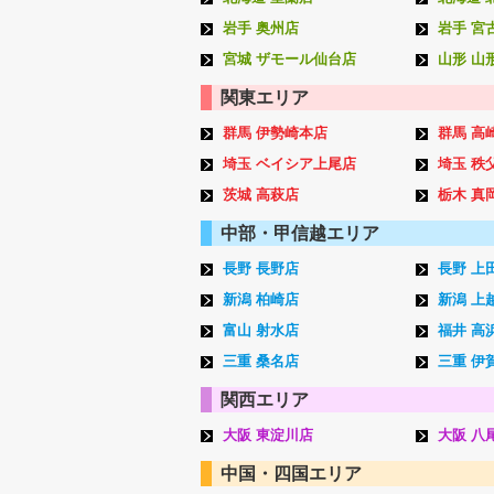
岩手 奥州店
岩手 宮
宮城 ザモール仙台店
山形 山
関東エリア
群馬 伊勢崎本店
群馬 高
埼玉 ベイシア上尾店
埼玉 秩
茨城 高萩店
栃木 真
中部・甲信越エリア
長野 長野店
長野 上
新潟 柏崎店
新潟 上
富山 射水店
福井 高
三重 桑名店
三重 伊
関西エリア
大阪 東淀川店
大阪 八
中国・四国エリア