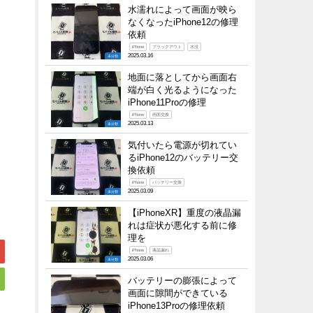
水濡れによって画面が映ら
なくなったiPhone12の修理
依頼
iPhone
ブラックアウト
水没
2025.03.16
未分類
地面に落としてから画面右
端が白く光るようになった
iPhone11Proの修理
iPhone
画面交換
2025.03.13
未分類
気付いたら電源が切れてい
るiPhone12のバッテリー交
換依頼
iPhone
バッテリー交換
2025.03.09
未分類
【iPhoneXR】重度の液晶漏
れは症状が悪化する前に修
理を
iPhone
液晶漏れ
2025.03.06
未分類
バッテリーの膨張によって
画面に隙間ができている
iPhone13Proの修理依頼