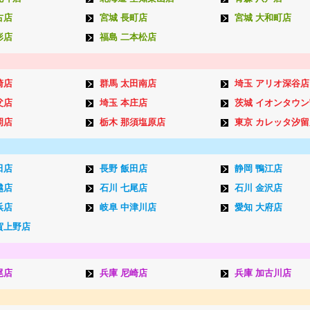
古店
宮城 長町店
宮城 大和町店
形店
福島 二本松店
崎店
群馬 太田南店
埼玉 アリオ深谷店
父店
埼玉 本庄店
茨城 イオンタウ
岡店
栃木 那須塩原店
東京 カレッタ汐留
田店
長野 飯田店
静岡 鴨江店
越店
石川 七尾店
石川 金沢店
浜店
岐阜 中津川店
愛知 大府店
賀上野店
尾店
兵庫 尼崎店
兵庫 加古川店