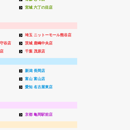
宮城 六丁の目店
埼玉 ニットーモール熊谷店
ン守谷店
茨城 鹿嶋中央店
店
千葉 茂原店
新潟 長岡店
富山 富山店
愛知 名古屋東店
京都 亀岡駅前店