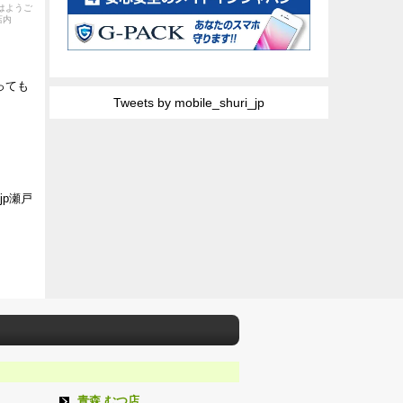
おはようご
店内
なっても
Tweets by mobile_shuri_jp
jp瀬戸
青森 むつ店