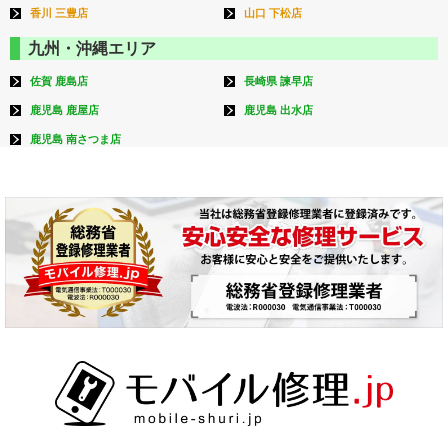
香川 三豊店
山口 下松店
九州・沖縄エリア
佐賀 鹿島店
長崎県 諫早店
鹿児島 鹿屋店
鹿児島 出水店
鹿児島 南さつま店