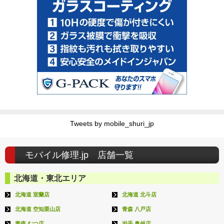
Tweets by mobile_shuri_jp
モバイル修理.jp 店舗一覧
北海道・東北エリア
北海道 室蘭店
北海道 北斗店
北海道 空知栗山店
青森 八戸店
青森 むつ店
岩手 奥州店