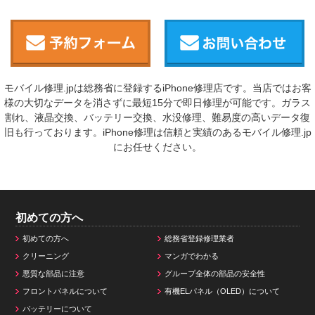
モバイル修理.jpは総務省に登録するiPhone修理店です。当店ではお客
様の大切なデータを消さずに最短15分で即日修理が可能です。ガラス
割れ、液晶交換、バッテリー交換、水没修理、難易度の高いデータ復
旧も行っております。iPhone修理は信頼と実績のあるモバイル修理.jp
にお任せください。
初めての方へ
初めての方へ
総務省登録修理業者
クリーニング
マンガでわかる
悪質な部品に注意
グループ全体の部品の安全性
フロントパネルについて
有機ELパネル（OLED）について
バッテリーについて