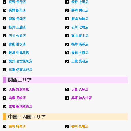
長野 長野店
長野 上田店
長野 飯田店
静岡 鴨江店
新潟 長岡店
新潟 柏崎店
新潟 上越店
石川 七尾店
石川 金沢店
富山 富山店
富山 射水店
福井 高浜店
岐阜 中津川店
愛知 大府店
愛知 名古屋東店
三重 桑名店
三重 伊賀上野店
関西エリア
大阪 東淀川店
大阪 八尾店
兵庫 尼崎店
兵庫 加古川店
京都 亀岡駅前店
中国・四国エリア
徳島 徳島店
香川 丸亀店