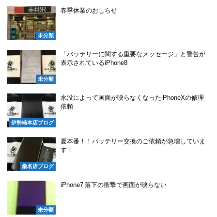
春季休業のおしらせ
未分類
「バッテリーに関する重要なメッセージ」と警告が
表示されているiPhone8
未分類
水没によって画面が映らなくなったiPhoneXの修理
依頼
伊勢崎本店ブログ
夏本番！！バッテリー交換のご依頼が急増していま
す！
桑名店ブログ
iPhone7 落下の衝撃で画面が映らない
未分類