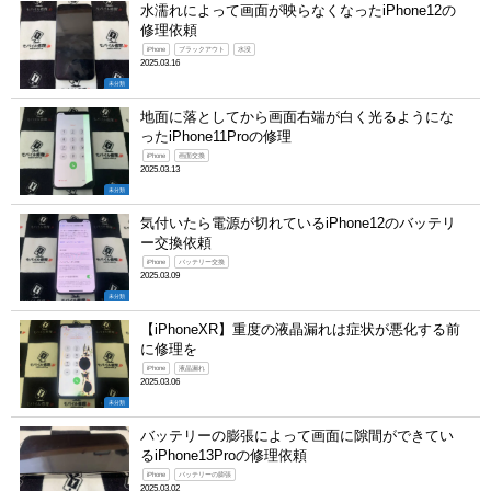
水濡れによって画面が映らなくなったiPhone12の
修理依頼
iPhone
ブラックアウト
水没
2025.03.16
未分類
地面に落としてから画面右端が白く光るようにな
ったiPhone11Proの修理
iPhone
画面交換
2025.03.13
未分類
気付いたら電源が切れているiPhone12のバッテリ
ー交換依頼
iPhone
バッテリー交換
2025.03.09
未分類
【iPhoneXR】重度の液晶漏れは症状が悪化する前
に修理を
iPhone
液晶漏れ
2025.03.06
未分類
バッテリーの膨張によって画面に隙間ができてい
るiPhone13Proの修理依頼
iPhone
バッテリーの膨張
2025.03.02