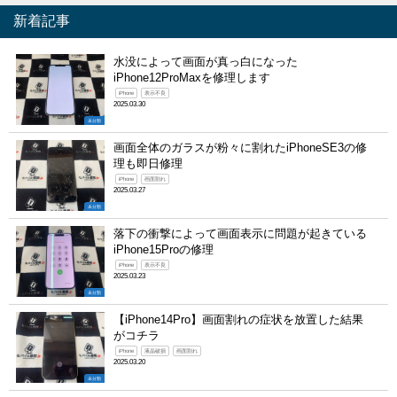
新着記事
水没によって画面が真っ白になった
iPhone12ProMaxを修理します
iPhone
表示不良
2025.03.30
未分類
画面全体のガラスが粉々に割れたiPhoneSE3の修
理も即日修理
iPhone
画面割れ
2025.03.27
未分類
落下の衝撃によって画面表示に問題が起きている
iPhone15Proの修理
iPhone
表示不良
2025.03.23
未分類
【iPhone14Pro】画面割れの症状を放置した結果
がコチラ
iPhone
液晶破損
画面割れ
2025.03.20
未分類