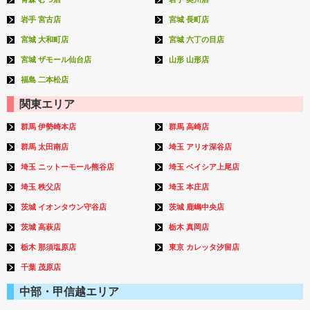
岩手 宮古店
宮城 長町店
宮城 大和町店
宮城 六丁の目店
宮城 ザモール仙台店
山形 山形店
福島 二本松店
関東エリア
群馬 伊勢崎本店
群馬 高崎店
群馬 太田南店
埼玉 アリオ深谷店
埼玉 ニットーモール熊谷店
埼玉 ベイシア上尾店
埼玉 秩父店
埼玉 本庄店
茨城 イオンタウン守谷店
茨城 鹿嶋中央店
茨城 高萩店
栃木 真岡店
栃木 那須塩原店
東京 カレッタ汐留店
千葉 茂原店
中部・甲信越エリア