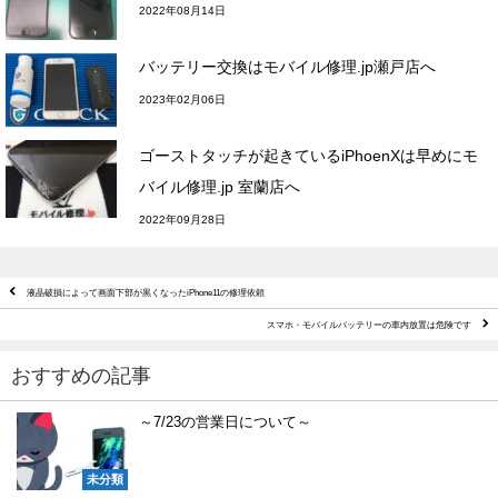
2022年08月14日
バッテリー交換はモバイル修理.jp瀬戸店へ
2023年02月06日
ゴーストタッチが起きているiPhoenXは早めにモ
バイル修理.jp 室蘭店へ
2022年09月28日
液晶破損によって画面下部が黒くなったiPhone11の修理依頼
スマホ・モバイルバッテリーの車内放置は危険です
おすすめの記事
～7/23の営業日について～
未分類