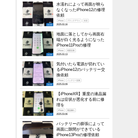
水濡れによって画面が映ら
なくなったiPhone12の修理
依頼
iPhone
ブラックアウト
水没
2025.03.16
未分類
地面に落としてから画面右
端が白く光るようになった
iPhone11Proの修理
iPhone
画面交換
2025.03.13
未分類
気付いたら電源が切れてい
るiPhone12のバッテリー交
換依頼
iPhone
バッテリー交換
2025.03.09
未分類
【iPhoneXR】重度の液晶漏
れは症状が悪化する前に修
理を
iPhone
液晶漏れ
2025.03.06
未分類
バッテリーの膨張によって
画面に隙間ができている
iPhone13Proの修理依頼