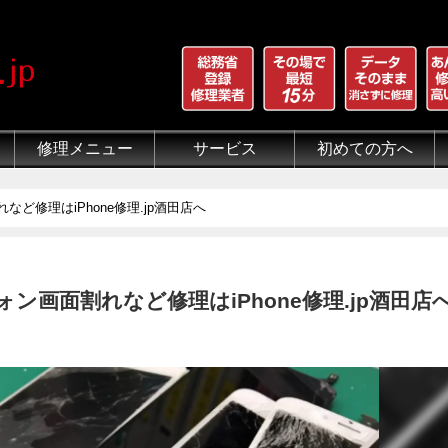
修理メニュー
サービス
初めての方へ
iPhone 画面割れ修理
iPhone 液晶修理
iPhoneバッテリー交換
iPhone 水没修理
iPhone ホームボタン修理
iPhone カメラ修理
iPhone スピーカー修理
iPhone 自己修理失敗
iPhone 水没・データ復旧
iPad修理メニュー
iPod修理メニュー
スマホコーティング G-PACK
iPhone買取
iFace
iRing
Qubii
出張修理（iWorker）
代行修理サービス（同業者様）
当店の特徴
総務省登録修理業者
マンガでわかるモバイル修
クリーニング
グループ全体の部品の安
悪質な部品に注意
フロントパネルについて
有機ELパネル（OLED
バッテリーについて
ど修理はiPhone修理.jp酒田店へ
ン画面割れなど修理はiPhone修理.jp酒田店