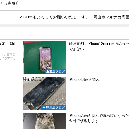
ルナカ高屋店
2020年もよろしくお願いいたします。 岡山市マルナカ高
の設定 岡山
修理事例：iPhone12mini 画面のタ
できない
ルナカ高屋店
...
正カメラアプリ
山形店ブログ
iPhone6S画面割れ
...
中津川店ブログ
iPhoneの画面割れで真っ暗になっ
即日で修理します
...