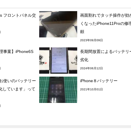
8plus フロントパネル交
画面割れでタッチ操作が効
くなったiPhone11Proの修
頼
日
2023年09月09日
修理事案】iPhone6S
長期間放置によるバッテリ
劣化
日
2024年06月12日
の「お使いのバッテリー
iPhone８バッテリー
化しています」って
2021年10月01日
日