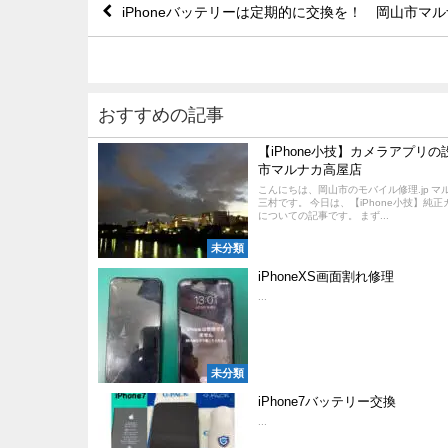
iPhoneバッテリーは定期的に交換を！ 岡山市マ
おすすめの記事
【iPhone小技】カメラアプリ
市マルナカ高屋店
こんにちは、岡山市のモバイル修理.jp マ
三村です。 今日は、【iPhone小技】純
についての記事です。 まず...
未分類
iPhoneXS画面割れ修理
...
未分類
iPhone7バッテリー交換
...