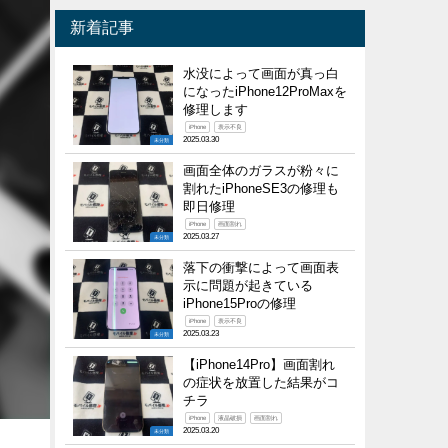
新着記事
水没によって画面が真っ白
になったiPhone12ProMaxを
修理します
iPhone
表示不良
2025.03.30
未分類
画面全体のガラスが粉々に
割れたiPhoneSE3の修理も
即日修理
iPhone
画面割れ
2025.03.27
未分類
落下の衝撃によって画面表
示に問題が起きている
iPhone15Proの修理
iPhone
表示不良
2025.03.23
未分類
【iPhone14Pro】画面割れ
の症状を放置した結果がコ
チラ
iPhone
液晶破損
画面割れ
2025.03.20
未分類