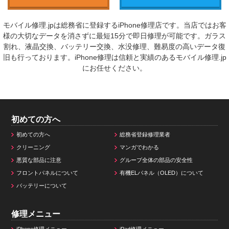
モバイル修理.jpは総務省に登録するiPhone修理店です。当店ではお客
様の大切なデータを消さずに最短15分で即日修理が可能です。ガラス
割れ、液晶交換、バッテリー交換、水没修理、難易度の高いデータ復
旧も行っております。iPhone修理は信頼と実績のあるモバイル修理.jp
にお任せください。
初めての方へ
初めての方へ
総務省登録修理業者
クリーニング
マンガでわかる
悪質な部品に注意
グループ全体の部品の安全性
フロントパネルについて
有機ELパネル（OLED）について
バッテリーについて
修理メニュー
iPhone修理メニュー
iPad修理メニュー