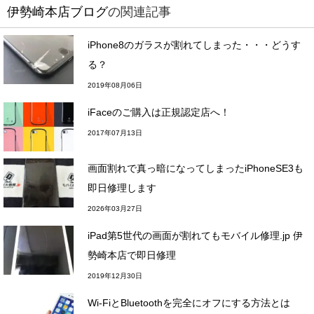
伊勢崎本店ブログ
の関連記事
iPhone8のガラスが割れてしまった・・・どうす
る？
2019年08月06日
iFaceのご購入は正規認定店へ！
2017年07月13日
画面割れで真っ暗になってしまったiPhoneSE3も
即日修理します
2026年03月27日
iPad第5世代の画面が割れてもモバイル修理.jp 伊
勢崎本店で即日修理
2019年12月30日
Wi-FiとBluetoothを完全にオフにする方法とは