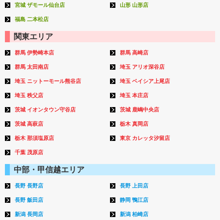
宮城 ザモール仙台店
山形 山形店
福島 二本松店
関東エリア
群馬 伊勢崎本店
群馬 高崎店
群馬 太田南店
埼玉 アリオ深谷店
埼玉 ニットーモール熊谷店
埼玉 ベイシア上尾店
埼玉 秩父店
埼玉 本庄店
茨城 イオンタウン守谷店
茨城 鹿嶋中央店
茨城 高萩店
栃木 真岡店
栃木 那須塩原店
東京 カレッタ汐留店
千葉 茂原店
中部・甲信越エリア
長野 長野店
長野 上田店
長野 飯田店
静岡 鴨江店
新潟 長岡店
新潟 柏崎店