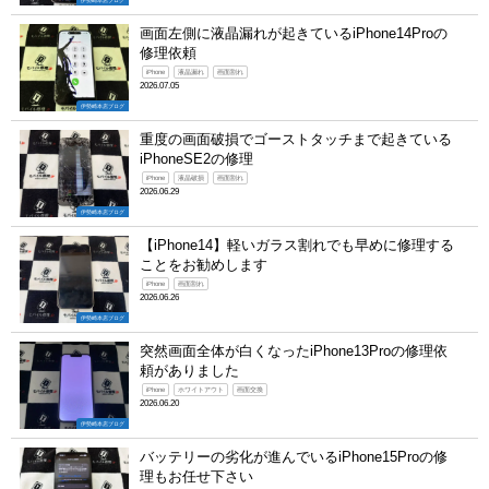
伊勢崎本店ブログ
画面左側に液晶漏れが起きているiPhone14Proの
修理依頼
iPhone
液晶漏れ
画面割れ
2026.07.05
伊勢崎本店ブログ
重度の画面破損でゴーストタッチまで起きている
iPhoneSE2の修理
iPhone
液晶破損
画面割れ
2026.06.29
伊勢崎本店ブログ
【iPhone14】軽いガラス割れでも早めに修理する
ことをお勧めします
iPhone
画面割れ
2026.06.26
伊勢崎本店ブログ
突然画面全体が白くなったiPhone13Proの修理依
頼がありました
iPhone
ホワイトアウト
画面交換
2026.06.20
伊勢崎本店ブログ
バッテリーの劣化が進んでいるiPhone15Proの修
理もお任せ下さい