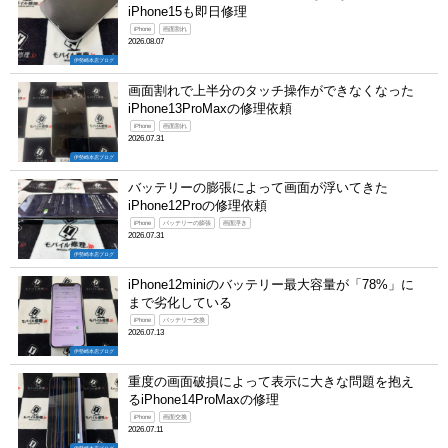
iPhone15も即日修理
iPhone
画面割れ
2026.08.07
伊勢崎本店ブログ
画面割れで上半分のタッチ操作ができなくなった
iPhone13ProMaxの修理依頼
iPhone
画面割れ
2026.07.31
伊勢崎本店ブログ
バッテリーの膨張によって画面が浮いてきた
iPhone12Proの修理依頼
iPhone
バッテリーの膨張
画面浮き
2026.07.31
伊勢崎本店ブログ
iPhone12miniのバッテリー最大容量が「78%」に
まで劣化している
iPhone
バッテリー交換
2026.07.13
伊勢崎本店ブログ
重度の画面破損によって表示に大きな問題を抱え
るiPhone14ProMaxの修理
iPhone
画面交換
2026.07.11