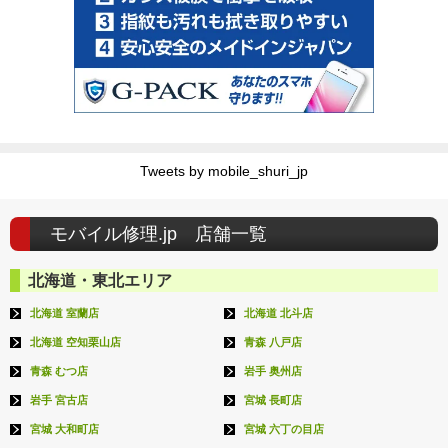
Tweets by mobile_shuri_jp
モバイル修理.jp 店舗一覧
北海道・東北エリア
北海道 室蘭店
北海道 北斗店
北海道 空知栗山店
青森 八戸店
青森 むつ店
岩手 奥州店
岩手 宮古店
宮城 長町店
宮城 大和町店
宮城 六丁の目店