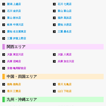
新潟 上越店
石川 七尾店
石川 金沢店
富山 富山店
富山 射水店
福井 高浜店
岐阜 中津川店
愛知 大府店
愛知 名古屋東店
三重 桑名店
三重 伊賀上野店
関西エリア
大阪 東淀川店
大阪 八尾店
兵庫 尼崎店
兵庫 加古川店
京都 亀岡駅前店
中国・四国エリア
徳島 徳島店
香川 丸亀店
香川 三豊店
山口 下松店
九州・沖縄エリア