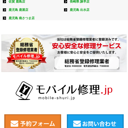
佐賀 鹿島店
長崎県 諫早店
鹿児島 鹿屋店
鹿児島 出水店
鹿児島 南さつま店