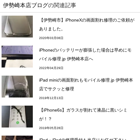
伊勢崎本店ブログ
の関連記事
【伊勢崎市】iPhoneXの画面割れ修理のご依頼が
ありました。
2020年03月08日
iPhoneのバッテリーが膨張した場合は早めにモ
バイル修理.jp 伊勢崎本店へ
2022年04月29日
iPad miniの画面割れもモバイル修理.jp 伊勢崎本
店でサクッと修理
2019年12月13日
【iPhone6s】ガラスが割れて液晶に黒いシミ
が！？
2019年05月28日
iPad・iPodの修理受付も当店にお任せ下さい