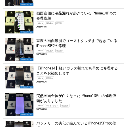
伊勢崎本店ブログ
画面左側に液晶漏れが起きているiPhone14Proの
修理依頼
iPhone
液晶漏れ
画面割れ
2026.07.05
伊勢崎本店ブログ
重度の画面破損でゴーストタッチまで起きている
iPhoneSE2の修理
iPhone
液晶破損
画面割れ
2026.06.29
伊勢崎本店ブログ
【iPhone14】軽いガラス割れでも早めに修理する
ことをお勧めします
iPhone
画面割れ
2026.06.26
伊勢崎本店ブログ
突然画面全体が白くなったiPhone13Proの修理依
頼がありました
iPhone
ホワイトアウト
画面交換
2026.06.20
伊勢崎本店ブログ
バッテリーの劣化が進んでいるiPhone15Proの修