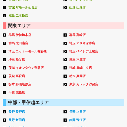
宮城 ザモール仙台店
山形 山形店
福島 二本松店
関東エリア
群馬 伊勢崎本店
群馬 高崎店
群馬 太田南店
埼玉 アリオ深谷店
埼玉 ニットーモール熊谷店
埼玉 ベイシア上尾店
埼玉 秩父店
埼玉 本庄店
茨城 イオンタウン守谷店
茨城 鹿嶋中央店
茨城 高萩店
栃木 真岡店
栃木 那須塩原店
東京 カレッタ汐留店
千葉 茂原店
中部・甲信越エリア
長野 長野店
長野 上田店
長野 飯田店
静岡 鴨江店