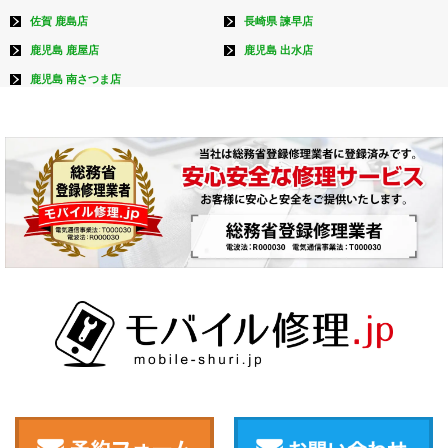
佐賀 鹿島店
長崎県 諫早店
鹿児島 鹿屋店
鹿児島 出水店
鹿児島 南さつま店