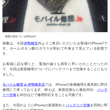
画面が割れているiPhone7
画像は、今回
伊勢崎市
内よりご来店いただいたお客様のiPhone7で
す。ホームボタン横のガラスが割れて中身まで見えている状態で
す。
お客様に話を聞くと、電池の減りも異常に早いとのことだったの
で、今回は画面修理のついでにバッテリーまで交換することになり
ました。
モバイル修理.jp 伊勢崎本店
では、iPhoneの各種修理を基本的に即日
修理にて承っております。例えば、画面交換なら最短30分、
バッテ
リー交換
も30分ほどで修理対応することも可能です。
また、今回のようにiPhoneの画面割れと
バッテリー交換
を同時に即