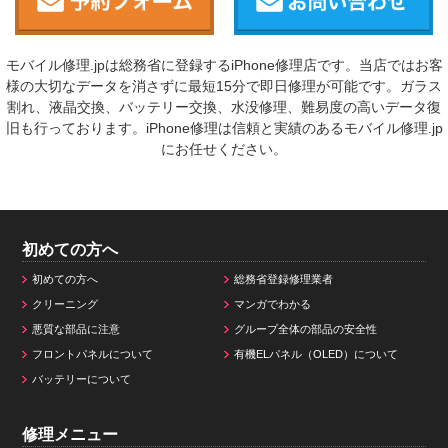
モバイル修理.jpは総務省に登録するiPhone修理店です。当店ではお客
様の大切なデータを消さずに最短15分で即日修理が可能です。ガラス
割れ、液晶交換、バッテリー交換、水没修理、難易度の高いデータ復
旧も行っております。iPhone修理は信頼と実績のあるモバイル修理.jp
にお任せください。
初めての方へ
初めての方へ
総務省登録修理業者
クリーニング
マンガでわかる
悪質な部品に注意
グループ全体の部品の安全性
フロントパネルについて
有機ELパネル（OLED）について
バッテリーについて
修理メニュー