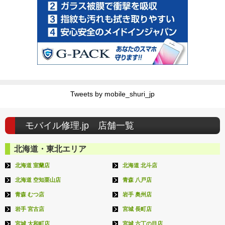
Tweets by mobile_shuri_jp
モバイル修理.jp 店舗一覧
北海道・東北エリア
北海道 室蘭店
北海道 北斗店
北海道 空知栗山店
青森 八戸店
青森 むつ店
岩手 奥州店
岩手 宮古店
宮城 長町店
宮城 大和町店
宮城 六丁の目店