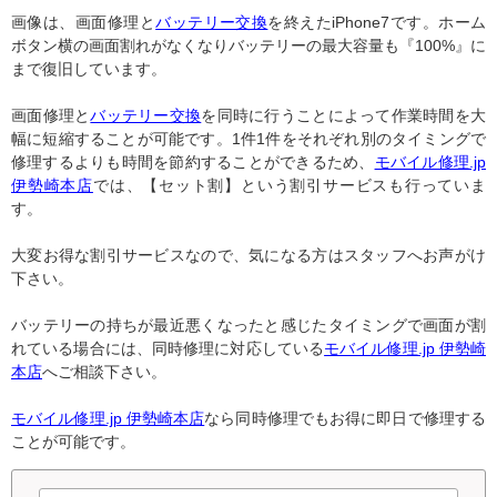
画像は、画面修理と
バッテリー交換
を終えたiPhone7です。ホーム
ボタン横の画面割れがなくなりバッテリーの最大容量も『100%』に
まで復旧しています。
画面修理と
バッテリー交換
を同時に行うことによって作業時間を大
幅に短縮することが可能です。1件1件をそれぞれ別のタイミングで
修理するよりも時間を節約することができるため、
モバイル修理.jp
伊勢崎本店
では、【セット割】という割引サービスも行っていま
す。
大変お得な割引サービスなので、気になる方はスタッフへお声がけ
下さい。
バッテリーの持ちが最近悪くなったと感じたタイミングで画面が割
れている場合には、同時修理に対応している
モバイル修理.jp 伊勢崎
本店
へご相談下さい。
モバイル修理.jp 伊勢崎本店
なら同時修理でもお得に即日で修理する
ことが可能です。