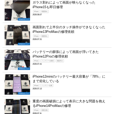
ガラス割れによって画面が映らなくなった
iPhone15も即日修理
iPhone
画面割れ
2026.08.07
伊勢崎本店ブログ
画面割れで上半分のタッチ操作ができなくなった
iPhone13ProMaxの修理依頼
iPhone
画面割れ
2026.07.31
伊勢崎本店ブログ
バッテリーの膨張によって画面が浮いてきた
iPhone12Proの修理依頼
iPhone
バッテリーの膨張
画面浮き
2026.07.31
伊勢崎本店ブログ
iPhone12miniのバッテリー最大容量が「78%」に
まで劣化している
iPhone
バッテリー交換
2026.07.13
伊勢崎本店ブログ
重度の画面破損によって表示に大きな問題を抱え
るiPhone14ProMaxの修理
iPhone
画面交換
2026.07.11