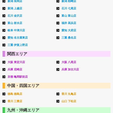
新潟 長岡店
新潟 柏崎店
新潟 上越店
石川 七尾店
石川 金沢店
富山 富山店
富山 射水店
福井 高浜店
岐阜 中津川店
愛知 大府店
愛知 名古屋東店
三重 桑名店
三重 伊賀上野店
関西エリア
大阪 東淀川店
大阪 八尾店
兵庫 尼崎店
兵庫 加古川店
京都 亀岡駅前店
中国・四国エリア
徳島 徳島店
香川 丸亀店
香川 三豊店
山口 下松店
九州・沖縄エリア