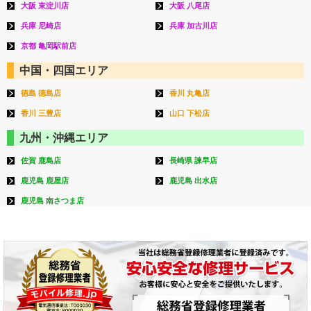
大阪 東淀川店
大阪 八尾店
兵庫 尼崎店
兵庫 加古川店
京都 亀岡駅前店
中国・四国エリア
徳島 徳島店
香川 丸亀店
香川 三豊店
山口 下松店
九州・沖縄エリア
佐賀 鹿島店
長崎県 諫早店
鹿児島 鹿屋店
鹿児島 出水店
鹿児島 南さつま店