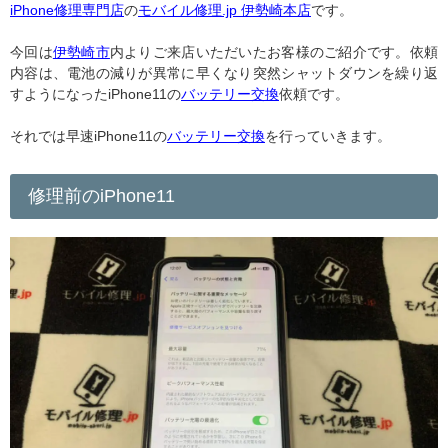
iPhone修理専門店
の
モバイル修理.jp 伊勢崎本店
です。
今回は
伊勢崎市
内よりご来店いただいたお客様のご紹介です。依頼
内容は、電池の減りが異常に早くなり突然シャットダウンを繰り返
すようになったiPhone11の
バッテリー交換
依頼です。
それでは早速iPhone11の
バッテリー交換
を行っていきます。
修理前のiPhone11