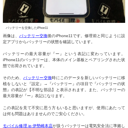
バッテリーを交換したiPhoe11
画像は、
バッテリー交換
後のiPhone11です。修理前と同じように設
定アプリからバッテリーの状態を確認しています。
バッテリーの最大容量が『ー』という表記に変わっています。
iPhone11のバッテリーは、本体のメイン基板とペアリングされた状
態で出荷されています。
そのため、
バッテリー交換
時にこのデータを新しいバッテリーに移
植をしないと『設定』→『バッテリー』の項目で『バッテリーの状
態』の表記が【不明な部品】と表示されます。また、バッテリーの
最大容量が『ー』表記になります。
この表記を見て不安に思う方もいると思いますが、使用にあたって
は何も問題はありませんのでご安心ください。
モバイル修理.jp 伊勢崎本店
が扱うバッテリーは電気安全法に準拠し