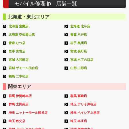
モバイル修理.jp 店舗一覧
北海道・東北エリア
北海道 室蘭店
北海道 北斗店
北海道 空知栗山店
青森 八戸店
青森 むつ店
岩手 奥州店
岩手 宮古店
宮城 長町店
宮城 大和町店
宮城 六丁の目店
宮城 ザモール仙台店
山形 山形店
福島 二本松店
関東エリア
群馬 伊勢崎本店
群馬 高崎店
群馬 太田南店
埼玉 アリオ深谷店
埼玉 ニットーモール熊谷店
埼玉 ベイシア上尾店
埼玉 秩父店
埼玉 本庄店