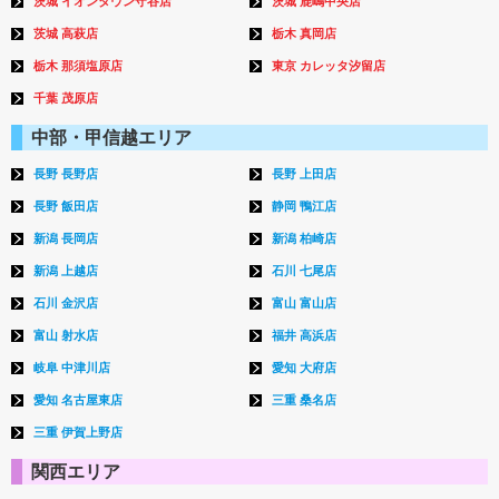
茨城 イオンタウン守谷店
茨城 鹿嶋中央店
茨城 高萩店
栃木 真岡店
栃木 那須塩原店
東京 カレッタ汐留店
千葉 茂原店
中部・甲信越エリア
長野 長野店
長野 上田店
長野 飯田店
静岡 鴨江店
新潟 長岡店
新潟 柏崎店
新潟 上越店
石川 七尾店
石川 金沢店
富山 富山店
富山 射水店
福井 高浜店
岐阜 中津川店
愛知 大府店
愛知 名古屋東店
三重 桑名店
三重 伊賀上野店
関西エリア