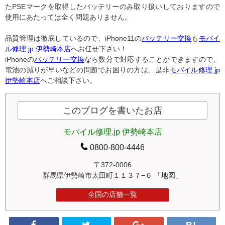
たPSEマークを取得したバッテリーのみ取り扱いしておりますので
使用にあたっては全く問題ありません。
品質管理は徹底しているので、iPhone11の
バッテリー交換
も
モバイ
ル修理.jp 伊勢崎本店
へお任せ下さい！
iPhoneの
バッテリー交換
なら数分で対応することができますので、
電池の減りが早いなどの問題でお困りの方は、是非
モバイル修理.jp
伊勢崎本店
へご相談下さい。
このブログを書いたお店
モバイル修理.jp 伊勢崎本店
0800-800-4446
〒372-0006
群馬県伊勢崎市太田町１１３７−６
「地図」
全国の店舗一覧