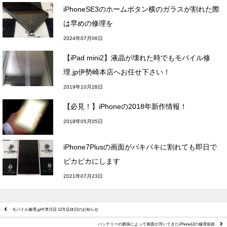
iPhoneSE3のホームボタン横のガラスが割れた際
は早めの修理を
2024年07月06日
【iPad mini2】液晶が壊れた時でもモバイル修
理.jp伊勢崎本店へお任せ下さい！
2019年10月28日
【必見！】iPhoneの2018年新作情報！
2018年05月05日
iPhone7Plusの画面がバキバキに割れても即日で
ピカピカにします
2021年07月23日
モバイル修理.jp中津川店 12月店休日のお知らせ
バッテリーの膨張によって画面が浮いてきたiPhone12の修理依頼