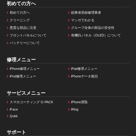
初めての方へ
初めての方へ
総務省登録修理業者
クリーニング
マンガでわかる
悪質な部品に注意
グループ全体の部品の安全性
フロントパネルについて
有機ELパネル（OLED）について
バッテリーについて
修理メニュー
iPhone修理メニュー
iPad修理メニュー
iPod修理メニュー
iPhoneデータ復旧
サービスメニュー
スマホコーティング G-PACK
iPhone買取
iFace
iRing
Qubii
サポート