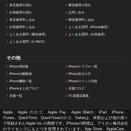
来店修理の流れ
郵送修理の流れ
出張修理の流れ
お問い合せ
来店修理申し込み
郵送修理申し込み
出張修理申し込み
よくある質問（iPhone修理）
よくある質問（郵送修理）
よくある質問（出張修理）
よくある質問（G-PACK）
その他
iPhone用語集
iPhoneトラブル一覧
iPhone分解動画
iPhone見分け方
iPhone機能一覧
iPhoneスペック比較
iPhoneまとめブログ
店舗ブログ
店舗一覧
FC加盟店募集
Apple、Apple のロゴ、Apple Pay、Apple Watch、iPad、iPhone、
iTunes、QuickTime、QuickTimeのロゴ、Safariは、米国および他の国々
で登録されたApple Inc.の商標です。iPhoneの商標は、アイホン株式会社
のライセンスにもとづき使用されています。App Store、AppleCare、