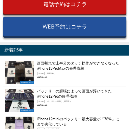
電話予約はコチラ
WEB予約はコチラ
新着記事
画面割れで上半分のタッチ操作ができなくなった
iPhone13ProMaxの修理依頼
iPhone
画面割れ
2026.07.31
伊勢崎本店ブログ
バッテリーの膨張によって画面が浮いてきた
iPhone12Proの修理依頼
iPhone
バッテリーの膨張
画面浮き
2026.07.31
伊勢崎本店ブログ
iPhone12miniのバッテリー最大容量が「78%」に
まで劣化している