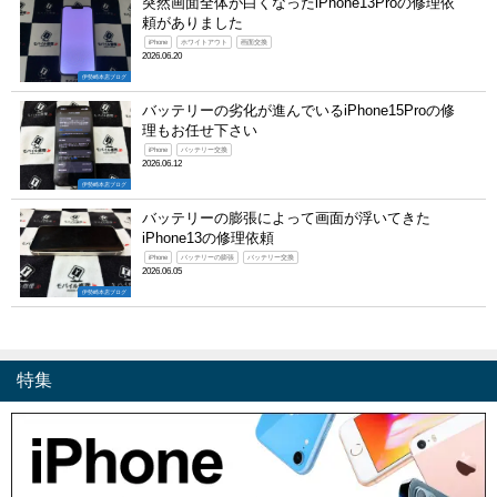
突然画面全体が白くなったiPhone13Proの修理依
頼がありました
iPhone
ホワイトアウト
画面交換
2026.06.20
伊勢崎本店ブログ
バッテリーの劣化が進んでいるiPhone15Proの修
理もお任せ下さい
iPhone
バッテリー交換
2026.06.12
伊勢崎本店ブログ
バッテリーの膨張によって画面が浮いてきた
iPhone13の修理依頼
iPhone
バッテリーの膨張
バッテリー交換
2026.06.05
伊勢崎本店ブログ
特集