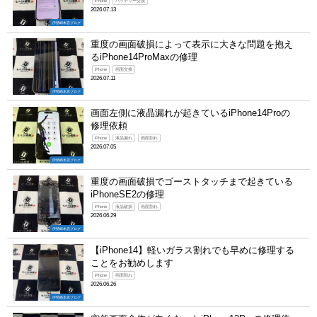
iPhone
バッテリー交換
2026.07.13
伊勢崎本店ブログ
重度の画面破損によって表示に大きな問題を抱え
るiPhone14ProMaxの修理
iPhone
画面交換
2026.07.11
伊勢崎本店ブログ
画面左側に液晶漏れが起きているiPhone14Proの
修理依頼
iPhone
液晶漏れ
画面割れ
2026.07.05
伊勢崎本店ブログ
重度の画面破損でゴーストタッチまで起きている
iPhoneSE2の修理
iPhone
液晶破損
画面割れ
2026.06.29
伊勢崎本店ブログ
【iPhone14】軽いガラス割れでも早めに修理する
ことをお勧めします
iPhone
画面割れ
2026.06.26
伊勢崎本店ブログ