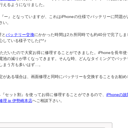
行えるようになりました。
『ー』となっていますが、これはiPhoneの仕様でバッテリーに問題が
さい。
理と
バッテリー交換
にかかった時間は2カ所同時でも約40分で完了しま
している様子でした(^^♪
ただいたので大変お得に修理することができました。iPhoneを長年使
電池の減りが早くなってきます。そんな時、どんなタイミングでバッテ
しまう方も多いはず…。
定がある場合は、画面修理と同時にバッテリーを交換することをお勧め
ら『セット割』を使ってお得に修理することができるので、
iPhoneの
理.jp 伊勢崎本店
へご相談下さい。