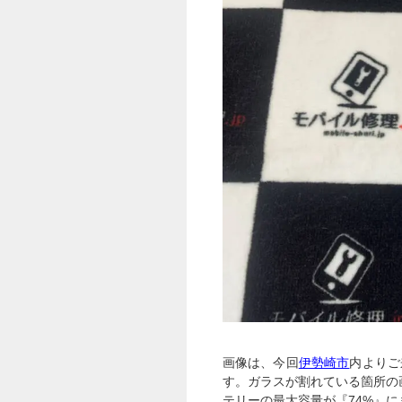
画像は、今回
伊勢崎市
内よりご
す。ガラスが割れている箇所の
テリーの最大容量が『74%』