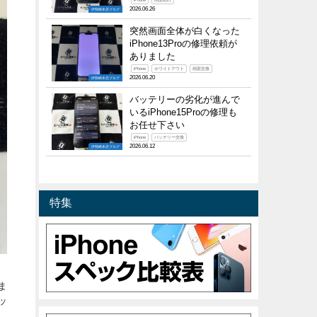
iPhone
画面割れ
2026.06.26
伊勢崎本店ブログ
突然画面全体が白くなった
iPhone13Proの修理依頼が
ありました
iPhone
ホワイトアウト
画面交換
2026.06.20
伊勢崎本店ブログ
バッテリーの劣化が進んで
いるiPhone15Proの修理も
お任せ下さい
iPhone
バッテリー交換
2026.06.12
伊勢崎本店ブログ
特集
R
ま
ッ