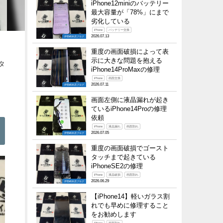
iPhone12miniのバッテリー
最大容量が「78%」にまで
劣化している
iPhone
バッテリー交換
2026.07.13
伊勢崎本店ブログ
重度の画面破損によって表
示に大きな問題を抱える
タ
iPhone14ProMaxの修理
iPhone
画面交換
2026.07.11
伊勢崎本店ブログ
画面左側に液晶漏れが起き
ているiPhone14Proの修理
依頼
iPhone
液晶漏れ
画面割れ
2026.07.05
伊勢崎本店ブログ
重度の画面破損でゴースト
タッチまで起きている
iPhoneSE2の修理
iPhone
液晶破損
画面割れ
2026.06.29
伊勢崎本店ブログ
【iPhone14】軽いガラス割
れでも早めに修理すること
をお勧めします