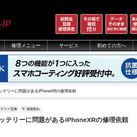
修理メニュー
サービス
初めての方へ
iPhone 画面割れ修理
iPhone 液晶修理
iPhoneバッテリー交換
iPhone 水没修理
iPhone ホームボタン修理
iPhone カメラ修理
iPhone スピーカー修理
iPhone 自己修理失敗
iPhone 水没・データ復旧
iPad修理メニュー
iPod修理メニュー
スマホコーティング G-PACK
iPhone買取
iFace
iRing
Qubii
出張修理（iWorker）
代行修理サービス（同業者様）
当店の特徴
総務省登録修理業者
マンガでわかるモバイル修
クリーニング
グループ全体の部品の安
悪質な部品に注意
フロントパネルについて
有機ELパネル（OLED
バッテリーについて
テリーに問題があるiPhoneXRの修理依頼
ッテリー交換
画面割れ
テリーに問題があるiPhoneXRの修理依頼