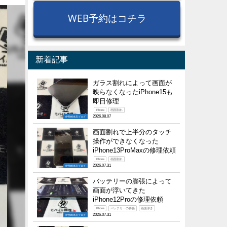
WEB予約はコチラ
新着記事
ガラス割れによって画面が
映らなくなったiPhone15も
即日修理
iPhone
画面割れ
2026.08.07
伊勢崎本店ブログ
画面割れで上半分のタッチ
操作ができなくなった
iPhone13ProMaxの修理依頼
iPhone
画面割れ
2026.07.31
伊勢崎本店ブログ
バッテリーの膨張によって
画面が浮いてきた
iPhone12Proの修理依頼
iPhone
バッテリーの膨張
画面浮き
2026.07.31
伊勢崎本店ブログ