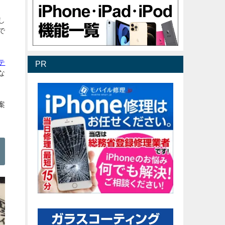
し
で
テ
PR
な
案