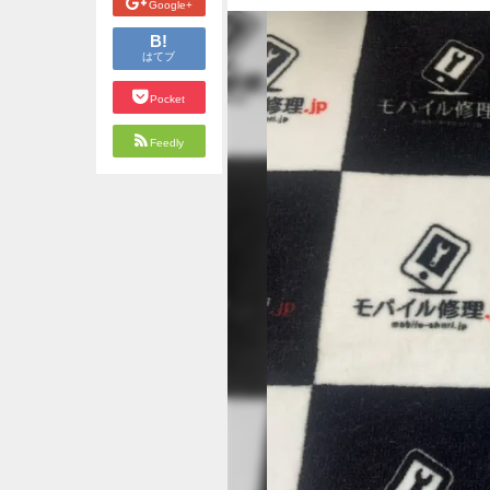
Google+
B!
はてブ
Pocket
Feedly