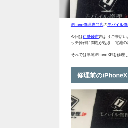
iPhone修理専門店
の
モバイル修理
今回は
伊勢崎市
内よりご来店い
ッチ操作に問題が起き、電池の減
それでは早速iPhoneXRを修
修理前のiPhoneX