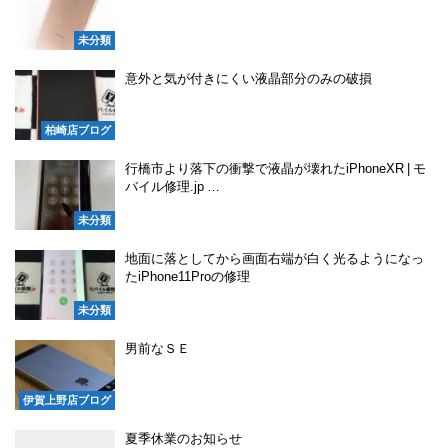
未分類
意外と気が付きにくい液晶部分のみの破損
柏崎店ブログ
行橋市より落下の衝撃で液晶が壊れたiPhoneXR | モ
バイル修理.jp …
未分類
地面に落としてから画面右端が白く光るようになっ
たiPhone11Proの修理
未分類
男前なＳＥ
伊賀上野店ブログ
夏季休業のお知らせ