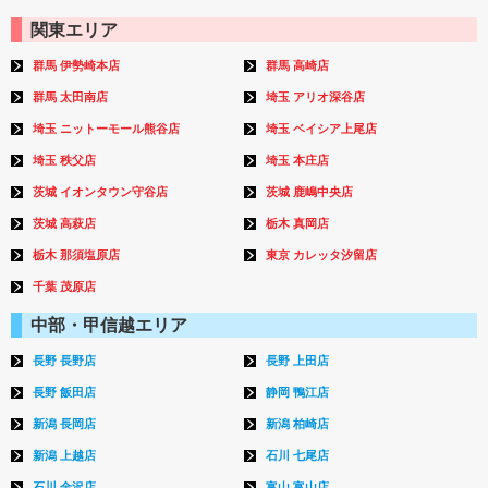
関東エリア
群馬 伊勢崎本店
群馬 高崎店
群馬 太田南店
埼玉 アリオ深谷店
埼玉 ニットーモール熊谷店
埼玉 ベイシア上尾店
埼玉 秩父店
埼玉 本庄店
茨城 イオンタウン守谷店
茨城 鹿嶋中央店
茨城 高萩店
栃木 真岡店
栃木 那須塩原店
東京 カレッタ汐留店
千葉 茂原店
中部・甲信越エリア
長野 長野店
長野 上田店
長野 飯田店
静岡 鴨江店
新潟 長岡店
新潟 柏崎店
新潟 上越店
石川 七尾店
石川 金沢店
富山 富山店