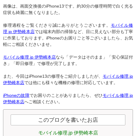
画像は、画面交換後のiPhone13です。約30分の修理時間で白く光る
症状も綺麗に無くなりました。
修理過程をご覧くださり誠にありがとうございます。
モバイル修
理.jp 伊勢崎本店
では端末内部の掃除など、目に見えない部分も丁寧
に作業しております。iPhoneのお困りごと等ございましたら、お気
軽にご相談くださいませ。
モバイル修理.jp 伊勢崎本店
なら「データはそのまま」「安心保証付
き」「即日修理」で修理が完了します。
また、今回はiPhone13の修理をご紹介しましたが、
モバイル修理.jp
伊勢崎本店
では他にも様々な機種の修理に対応しています。
iPhoneの故障
でお困りのことがありましたら、ぜひ
モバイル修理.jp
伊勢崎本店
へご相談ください。
このブログを書いたお店
モバイル修理.jp 伊勢崎本店