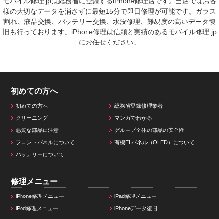
モバイル修理.jpは総務省に登録するiPhone修理店です。当店ではお客
様の大切なデータを消さずに最短15分で即日修理が可能です。ガラス
割れ、液晶交換、バッテリー交換、水没修理、難易度の高いデータ復
旧も行っております。iPhone修理は信頼と実績のあるモバイル修理.jp
にお任せください。
初めての方へ
初めての方へ
総務省登録修理業者
クリーニング
マンガでわかる
悪質な部品に注意
グループ全体の部品の安全性
フロントパネルについて
有機ELパネル（OLED）について
バッテリーについて
修理メニュー
iPhone修理メニュー
iPad修理メニュー
iPod修理メニュー
iPhoneデータ復旧