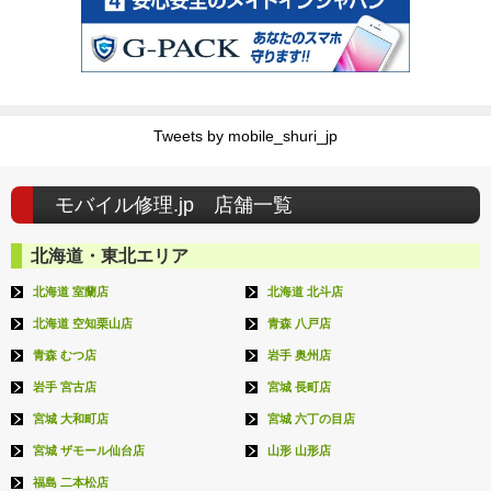
Tweets by mobile_shuri_jp
モバイル修理.jp 店舗一覧
北海道・東北エリア
北海道 室蘭店
北海道 北斗店
北海道 空知栗山店
青森 八戸店
青森 むつ店
岩手 奥州店
岩手 宮古店
宮城 長町店
宮城 大和町店
宮城 六丁の目店
宮城 ザモール仙台店
山形 山形店
福島 二本松店