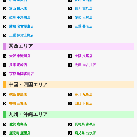
富山 射水店
福井 高浜店
岐阜 中津川店
愛知 大府店
愛知 名古屋東店
三重 桑名店
三重 伊賀上野店
関西エリア
大阪 東淀川店
大阪 八尾店
兵庫 尼崎店
兵庫 加古川店
京都 亀岡駅前店
中国・四国エリア
徳島 徳島店
香川 丸亀店
香川 三豊店
山口 下松店
九州・沖縄エリア
佐賀 鹿島店
長崎県 諫早店
鹿児島 鹿屋店
鹿児島 出水店