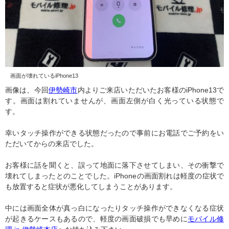
画面が壊れているiPhone13
画像は、今回
伊勢崎市
内よりご来店いただいたお客様のiPhone13で
す。画面は割れていませんが、画面左側が白く光っている状態で
す。
幸いタッチ操作ができる状態だったので事前にお電話でご予約をい
ただいてからの来店でした。
お客様に話を聞くと、誤って地面に落下させてしまい、その衝撃で
壊れてしまったとのことでした。iPhoneの画面割れは軽度の症状で
も放置すると症状が悪化してしまうことがあります。
中には画面全体が真っ白になったりタッチ操作ができなくなる症状
が起きるケースもあるので、軽度の画面破損でも早めに
モバイル修