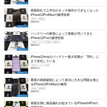
伊勢崎本店ブログ
画面割れで上半分のタッチ操作ができなくなった
iPhone13ProMaxの修理依頼
iPhone
画面割れ
2026.07.31
伊勢崎本店ブログ
バッテリーの膨張によって画面が浮いてきた
iPhone12Proの修理依頼
iPhone
バッテリーの膨張
画面浮き
2026.07.31
伊勢崎本店ブログ
iPhone12miniのバッテリー最大容量が「78%」に
まで劣化している
iPhone
バッテリー交換
2026.07.13
伊勢崎本店ブログ
重度の画面破損によって表示に大きな問題を抱え
るiPhone14ProMaxの修理
iPhone
画面交換
2026.07.11
伊勢崎本店ブログ
画面左側に液晶漏れが起きているiPhone14Proの