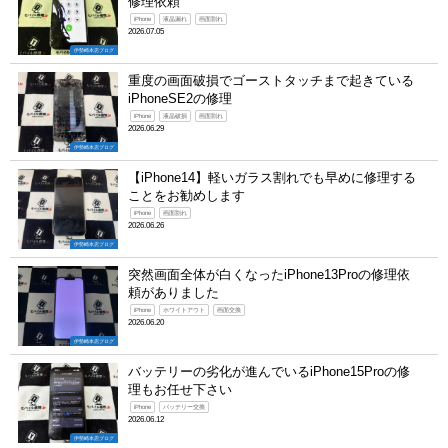
修理依頼
iPhone
液晶漏れ
画面割れ
2026.07.05
伊勢崎本店ブログ
重度の画面破損でゴーストタッチまで起きている
iPhoneSE2の修理
iPhone
液晶破損
画面割れ
2026.06.29
伊勢崎本店ブログ
【iPhone14】軽いガラス割れでも早めに修理する
ことをお勧めします
iPhone
画面割れ
2026.06.26
伊勢崎本店ブログ
突然画面全体が白くなったiPhone13Proの修理依
頼がありました
iPhone
ホワイトアウト
画面交換
2026.06.20
伊勢崎本店ブログ
バッテリーの劣化が進んでいるiPhone15Proの修
理もお任せ下さい
iPhone
バッテリー交換
2026.06.12
伊勢崎本店ブログ