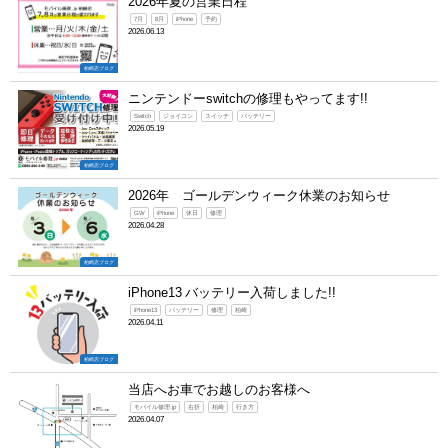
2026年夏の営業日程
7月
8月
iPhone
予約
2026.06.13
柏崎店ブログ
ニンテンドーswitchの修理もやってます!!
Switch
ジョイコン
スイッチ
バッテリー
2026.05.19
柏崎店ブログ
2026年 ゴールデンウィーク休業のお知らせ
GW
iPhone
休日
修理
2026.04.28
柏崎店ブログ
iPhone13 バッテリー入荷しました!!
iPhone13
バッテリー
修理
柏崎
2026.04.11
柏崎店ブログ
当店へお車でお越しのお客様へ
モバイル修理.jp
右折
柏崎
行き方
2026.04.07