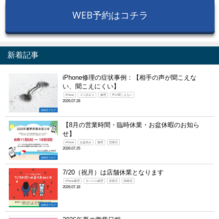
WEB予約はコチラ
新着記事
iPhone修理の症状事例：【相手の声が聞こえな
い、聞こえにくい】
iPhone
ゴミ詰まり
修理
声が聞こえない
2026.07.28
柏崎店ブログ
【8月の営業時間・臨時休業・お盆休暇のお知ら
せ】
iPhone
お盆休み
修理
営業日
2026.07.25
柏崎店ブログ
7/20（祝月）は店舗休業となります
iPhone修理
モバイル修理
休業日
柏崎店
2026.07.18
柏崎店ブログ