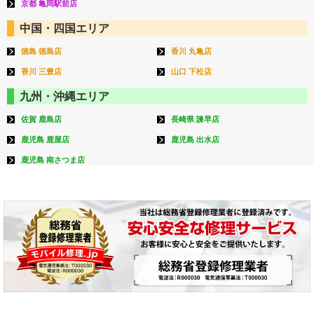
京都 亀岡駅前店
中国・四国エリア
徳島 徳島店
香川 丸亀店
香川 三豊店
山口 下松店
九州・沖縄エリア
佐賀 鹿島店
長崎県 諫早店
鹿児島 鹿屋店
鹿児島 出水店
鹿児島 南さつま店