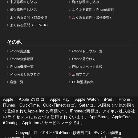
来店修理申し込み
郵送修理申し込み
出張修理申し込み
よくある質問（iPhone修理）
よくある質問（郵送修理）
よくある質問（出張修理）
よくある質問（G-PACK）
その他
iPhone用語集
iPhoneトラブル一覧
iPhone分解動画
iPhone見分け方
iPhone機能一覧
iPhoneスペック比較
iPhoneまとめブログ
店舗ブログ
店舗一覧
FC加盟店募集
Apple、Apple のロゴ、Apple Pay、Apple Watch、iPad、iPhone、
iTunes、QuickTime、QuickTimeのロゴ、Safariは、米国および他の国々
で登録されたApple Inc.の商標です。iPhoneの商標は、アイホン株式会社
のライセンスにもとづき使用されています。App Store、AppleCare、
iCloudは、Apple Inc.のサービスマークです。
Copyright © 2014-2026
iPhone 修理専門店 モバイル修理.jp