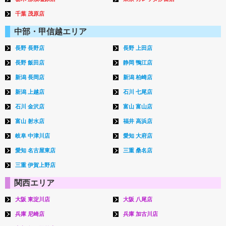
千葉 茂原店
中部・甲信越エリア
長野 長野店
長野 上田店
長野 飯田店
静岡 鴨江店
新潟 長岡店
新潟 柏崎店
新潟 上越店
石川 七尾店
石川 金沢店
富山 富山店
富山 射水店
福井 高浜店
岐阜 中津川店
愛知 大府店
愛知 名古屋東店
三重 桑名店
三重 伊賀上野店
関西エリア
大阪 東淀川店
大阪 八尾店
兵庫 尼崎店
兵庫 加古川店