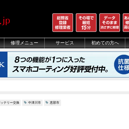
修理メニュー
サービス
初めての方へ
iPhone 画面割れ修理
iPhone 液晶修理
iPhoneバッテリー交換
iPhone 水没修理
iPhone ホームボタン修理
iPhone カメラ修理
iPhone スピーカー修理
iPhone 自己修理失敗
iPhone 水没・データ復旧
iPad修理メニュー
iPod修理メニュー
スマホコーティング G-PACK
iPhone買取
iFace
iRing
Qubii
出張修理（iWorker）
代行修理サービス（同業者様）
当店の特徴
総務省登録修理業者
マンガでわかるモバイル修
クリーニング
グループ全体の部品の安
悪質な部品に注意
フロントパネルについて
有機ELパネル（OLED
バッテリーについて
バッテリー交換
中津川市
恵那市