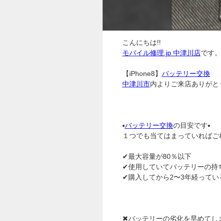
こんにちは!!
モバイル修理.jp 中津川店
です
【iPhone8】
バッテリー交換
中津川市
内よりご来店ありがと
▪
バッテリー交換
の目安です▪
１つでも当てはまっていればご
✔最大容量が80％以下
✔使用していてバッテリーの持
✔購入してから2〜3年経ってい
✖バッテリーの劣化を早めてし