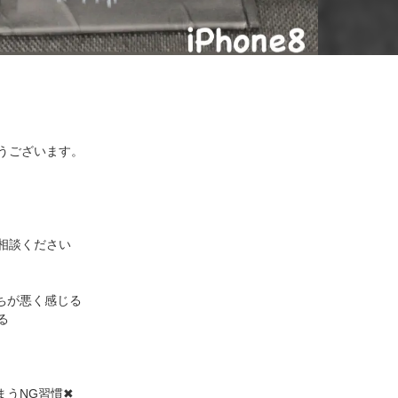
。
うございます。
相談ください
ちが悪く感じる
る
まうNG習慣✖