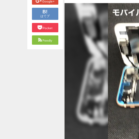
Google+
B!
はてブ
Pocket
Feedly