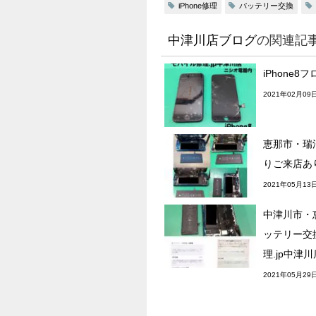
iPhone修理
バッテリー交換
中津川店ブログ
の関連記
iPhone
2021年02月09
恵那市・瑞
りご来店あ
2021年05月13
中津川市・恵
ッテリー交
理.jp中津
2021年05月29