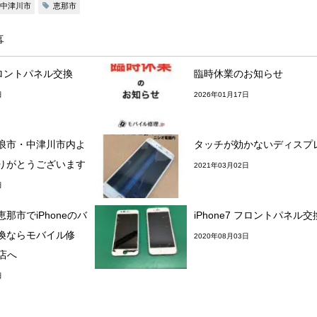
中津川市
恵那市
事
8フロントパネル交換
臨時休業のお知らせ
日
2026年01月17日
浪市・中津川市内よ
タッチが効かないディスプ
りがとうございます
2021年03月02日
日
那市でiPhoneのバ
iPhone7 フロントパネル交
換ならモバイル修
2020年08月03日
川店へ
日