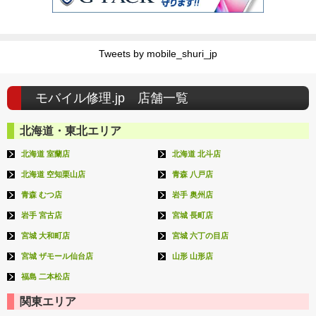
Tweets by mobile_shuri_jp
モバイル修理.jp 店舗一覧
北海道・東北エリア
北海道 室蘭店
北海道 北斗店
北海道 空知栗山店
青森 八戸店
青森 むつ店
岩手 奥州店
岩手 宮古店
宮城 長町店
宮城 大和町店
宮城 六丁の目店
宮城 ザモール仙台店
山形 山形店
福島 二本松店
関東エリア