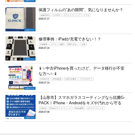
山形店ブログ
保護フィルムの”あの隙間”、気になりませんか？
AppleWatch
G-PACK
ガラスコーティング
スマホ
2026.07.17
山形店ブログ
修理事例：iPadが充電できない！？
iPad修理
タブレット修理
充電できない
山形
2026.07.16
山形店ブログ
📱✨中古iPhoneを買ったけど、データ移行が不安
な方へ✨📱
iPhone中古
iPhone設定
LINE引き継ぎ
スマホサポート
2026.07.14
山形店ブログ
【山形市】スマホガラスコーティングなら抗菌G-
PACK！iPhone・Androidをキズや汚れから守る
Android
iPhoneガラスコーティング
iPhone修理
ガラスコーティング
2026.07.08
山形店ブログ