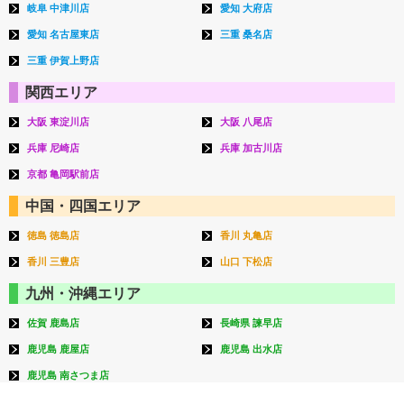
岐阜 中津川店
愛知 大府店
愛知 名古屋東店
三重 桑名店
三重 伊賀上野店
関西エリア
大阪 東淀川店
大阪 八尾店
兵庫 尼崎店
兵庫 加古川店
京都 亀岡駅前店
中国・四国エリア
徳島 徳島店
香川 丸亀店
香川 三豊店
山口 下松店
九州・沖縄エリア
佐賀 鹿島店
長崎県 諫早店
鹿児島 鹿屋店
鹿児島 出水店
鹿児島 南さつま店