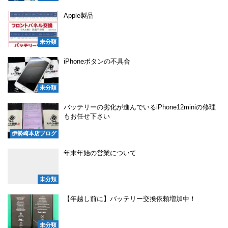
Apple製品
未分類
iPhoneボタンの不具合
未分類
バッテリーの劣化が進んでいるiPhone12miniの修理
もお任せ下さい
伊勢崎本店ブログ
年末年始の営業について
未分類
【年越し前に】バッテリー交換依頼増加中！
未分類