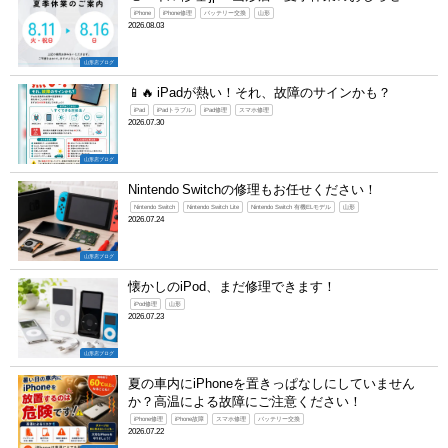
iPhone
iPhone修理
バッテリー交換
山形
2026.08.03
山形店ブログ
📱🔥 iPadが熱い！それ、故障のサインかも？
iPad
iPadトラブル
iPad修理
スマホ修理
2026.07.30
山形店ブログ
Nintendo Switchの修理もお任せください！
Nintendo Switch
Nintendo Switch Lite
Nintendo Switch 有機ELモデル
山形
2026.07.24
山形店ブログ
懐かしのiPod、まだ修理できます！
iPod修理
山形
2026.07.23
山形店ブログ
夏の車内にiPhoneを置きっぱなしにしていません
か？高温による故障にご注意ください！
iPhone修理
iPhone故障
スマホ修理
バッテリー交換
2026.07.22