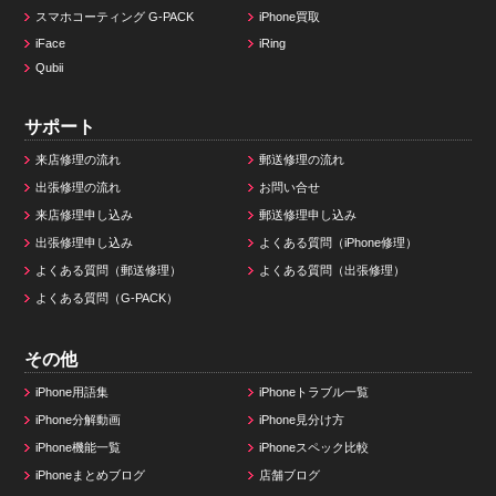
スマホコーティング G-PACK
iPhone買取
iFace
iRing
Qubii
サポート
来店修理の流れ
郵送修理の流れ
出張修理の流れ
お問い合せ
来店修理申し込み
郵送修理申し込み
出張修理申し込み
よくある質問（iPhone修理）
よくある質問（郵送修理）
よくある質問（出張修理）
よくある質問（G-PACK）
その他
iPhone用語集
iPhoneトラブル一覧
iPhone分解動画
iPhone見分け方
iPhone機能一覧
iPhoneスペック比較
iPhoneまとめブログ
店舗ブログ