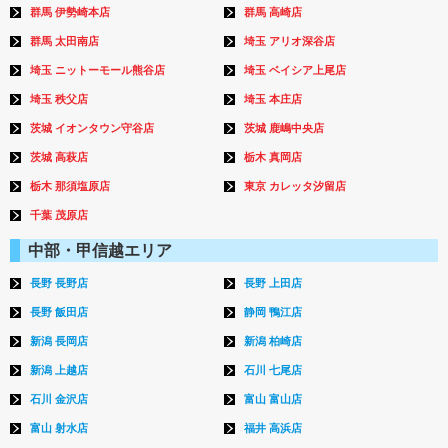
群馬 伊勢崎本店
群馬 高崎店
群馬 太田南店
埼玉 アリオ深谷店
埼玉 ニットーモール熊谷店
埼玉 ベイシア上尾店
埼玉 秩父店
埼玉 本庄店
茨城 イオンタウン守谷店
茨城 鹿嶋中央店
茨城 高萩店
栃木 真岡店
栃木 那須塩原店
東京 カレッタ汐留店
千葉 茂原店
中部・甲信越エリア
長野 長野店
長野 上田店
長野 飯田店
静岡 鴨江店
新潟 長岡店
新潟 柏崎店
新潟 上越店
石川 七尾店
石川 金沢店
富山 富山店
富山 射水店
福井 高浜店