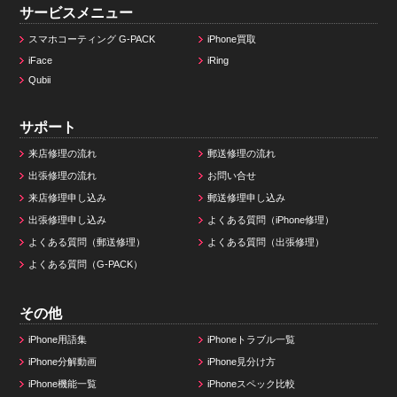
サービスメニュー
スマホコーティング G-PACK
iPhone買取
iFace
iRing
Qubii
サポート
来店修理の流れ
郵送修理の流れ
出張修理の流れ
お問い合せ
来店修理申し込み
郵送修理申し込み
出張修理申し込み
よくある質問（iPhone修理）
よくある質問（郵送修理）
よくある質問（出張修理）
よくある質問（G-PACK）
その他
iPhone用語集
iPhoneトラブル一覧
iPhone分解動画
iPhone見分け方
iPhone機能一覧
iPhoneスペック比較