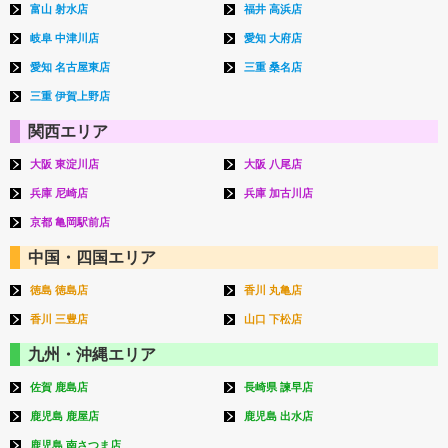
富山 射水店
福井 高浜店
岐阜 中津川店
愛知 大府店
愛知 名古屋東店
三重 桑名店
三重 伊賀上野店
関西エリア
大阪 東淀川店
大阪 八尾店
兵庫 尼崎店
兵庫 加古川店
京都 亀岡駅前店
中国・四国エリア
徳島 徳島店
香川 丸亀店
香川 三豊店
山口 下松店
九州・沖縄エリア
佐賀 鹿島店
長崎県 諫早店
鹿児島 鹿屋店
鹿児島 出水店
鹿児島 南さつま店