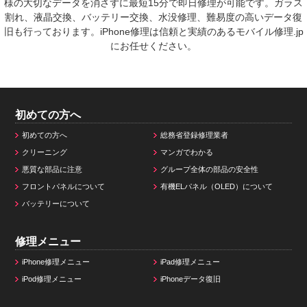
様の大切なデータを消さずに最短15分で即日修理が可能です。ガラス
割れ、液晶交換、バッテリー交換、水没修理、難易度の高いデータ復
旧も行っております。iPhone修理は信頼と実績のあるモバイル修理.jp
にお任せください。
初めての方へ
初めての方へ
総務省登録修理業者
クリーニング
マンガでわかる
悪質な部品に注意
グループ全体の部品の安全性
フロントパネルについて
有機ELパネル（OLED）について
バッテリーについて
修理メニュー
iPhone修理メニュー
iPad修理メニュー
iPod修理メニュー
iPhoneデータ復旧