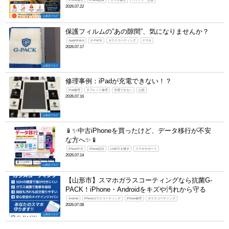
iPhone修理
iPhone故障
スマホ修理
バッテリー交換
2026.07.22
山形店ブログ
保護フィルムの”あの隙間”、気になりませんか？
AppleWatch
G-PACK
ガラスコーティング
スマホ
2026.07.17
山形店ブログ
修理事例：iPadが充電できない！？
iPad修理
タブレット修理
充電できない
山形
2026.07.16
山形店ブログ
📱✨中古iPhoneを買ったけど、データ移行が不安
な方へ✨📱
iPhone中古
iPhone設定
LINE引き継ぎ
スマホサポート
2026.07.14
山形店ブログ
【山形市】スマホガラスコーティングなら抗菌G-
PACK！iPhone・Androidをキズや汚れから守る
Android
iPhoneガラスコーティング
iPhone修理
ガラスコーティング
2026.07.08
山形店ブログ