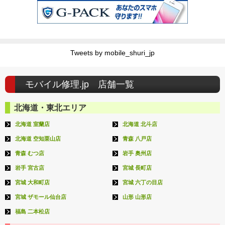
Tweets by mobile_shuri_jp
モバイル修理.jp 店舗一覧
北海道・東北エリア
北海道 室蘭店
北海道 北斗店
北海道 空知栗山店
青森 八戸店
青森 むつ店
岩手 奥州店
岩手 宮古店
宮城 長町店
宮城 大和町店
宮城 六丁の目店
宮城 ザモール仙台店
山形 山形店
福島 二本松店