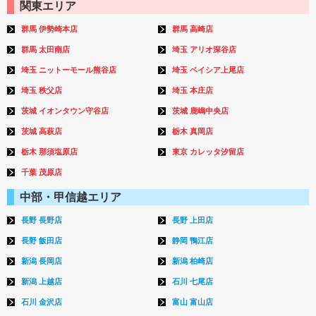
関東エリア
群馬 伊勢崎本店
群馬 高崎店
群馬 太田南店
埼玉 アリオ深谷店
埼玉 ニットーモール熊谷店
埼玉 ベイシア上尾店
埼玉 秩父店
埼玉 本庄店
茨城 イオンタウン守谷店
茨城 鹿嶋中央店
茨城 高萩店
栃木 真岡店
栃木 那須塩原店
東京 カレッタ汐留店
千葉 茂原店
中部・甲信越エリア
長野 長野店
長野 上田店
長野 飯田店
静岡 鴨江店
新潟 長岡店
新潟 柏崎店
新潟 上越店
石川 七尾店
石川 金沢店
富山 富山店