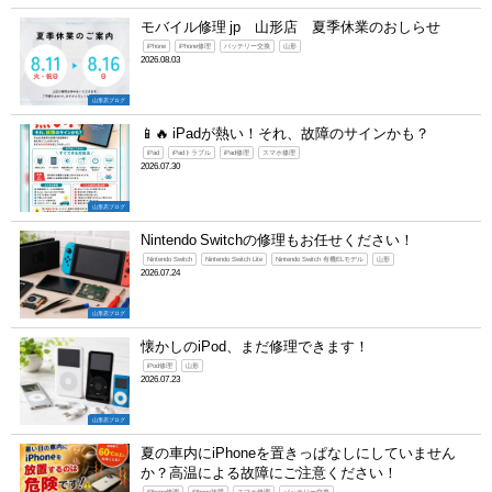
モバイル修理 jp 山形店 夏季休業のおしらせ
iPhone
iPhone修理
バッテリー交換
山形
2026.08.03
山形店ブログ
📱🔥 iPadが熱い！それ、故障のサインかも？
iPad
iPadトラブル
iPad修理
スマホ修理
2026.07.30
山形店ブログ
Nintendo Switchの修理もお任せください！
Nintendo Switch
Nintendo Switch Lite
Nintendo Switch 有機ELモデル
山形
2026.07.24
山形店ブログ
懐かしのiPod、まだ修理できます！
iPod修理
山形
2026.07.23
山形店ブログ
夏の車内にiPhoneを置きっぱなしにしていません
か？高温による故障にご注意ください！