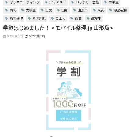
ガラスコーティング
バッテリー
バッテリー交換
中学生
南高
大学生
山大
山形
山形市
東高
液晶破損
画面修理
画面割れ
芸工大
西高
高校生
学割はじめました！＜モバイル修理.jp 山形店＞
2025年2月13日
2025年2月13日