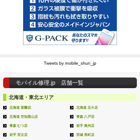
Tweets by mobile_shuri_jp
モバイル修理.jp 店舗一覧
北海道・東北エリア
北海道 室蘭店
北海道 北斗店
北海道 空知栗山店
青森 八戸店
青森 むつ店
岩手 奥州店
岩手 宮古店
宮城 長町店