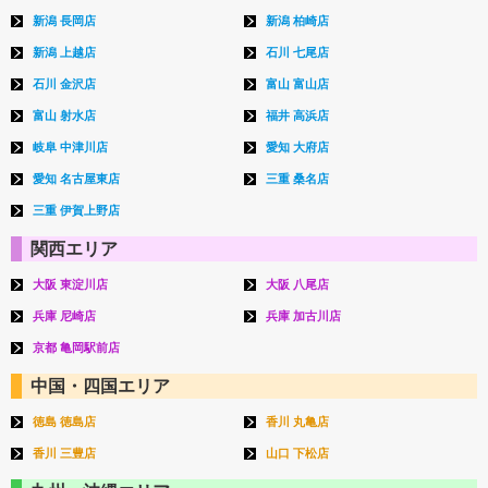
新潟 長岡店
新潟 柏崎店
新潟 上越店
石川 七尾店
石川 金沢店
富山 富山店
富山 射水店
福井 高浜店
岐阜 中津川店
愛知 大府店
愛知 名古屋東店
三重 桑名店
三重 伊賀上野店
関西エリア
大阪 東淀川店
大阪 八尾店
兵庫 尼崎店
兵庫 加古川店
京都 亀岡駅前店
中国・四国エリア
徳島 徳島店
香川 丸亀店
香川 三豊店
山口 下松店