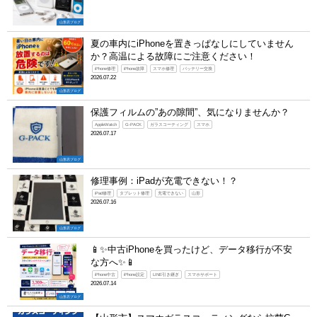
山形店ブログ
夏の車内にiPhoneを置きっぱなしにしていません
か？高温による故障にご注意ください！
iPhone修理
iPhone故障
スマホ修理
バッテリー交換
2026.07.22
山形店ブログ
保護フィルムの”あの隙間”、気になりませんか？
AppleWatch
G-PACK
ガラスコーティング
スマホ
2026.07.17
山形店ブログ
修理事例：iPadが充電できない！？
iPad修理
タブレット修理
充電できない
山形
2026.07.16
山形店ブログ
📱✨中古iPhoneを買ったけど、データ移行が不安
な方へ✨📱
iPhone中古
iPhone設定
LINE引き継ぎ
スマホサポート
2026.07.14
山形店ブログ