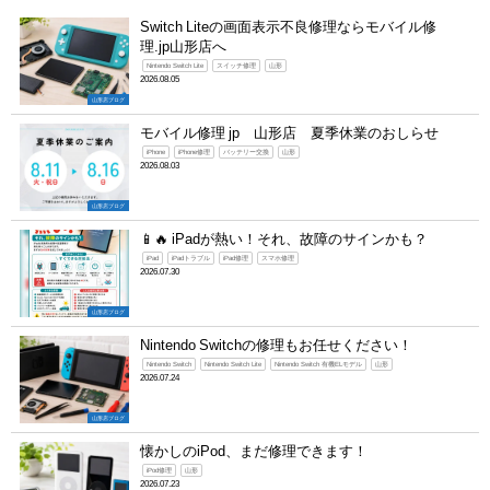
Switch Liteの画面表示不良修理ならモバイル修
理.jp山形店へ
Nintendo Switch Lite
スイッチ修理
山形
2026.08.05
山形店ブログ
モバイル修理 jp 山形店 夏季休業のおしらせ
iPhone
iPhone修理
バッテリー交換
山形
2026.08.03
山形店ブログ
📱🔥 iPadが熱い！それ、故障のサインかも？
iPad
iPadトラブル
iPad修理
スマホ修理
2026.07.30
山形店ブログ
Nintendo Switchの修理もお任せください！
Nintendo Switch
Nintendo Switch Lite
Nintendo Switch 有機ELモデル
山形
2026.07.24
山形店ブログ
懐かしのiPod、まだ修理できます！
iPod修理
山形
2026.07.23