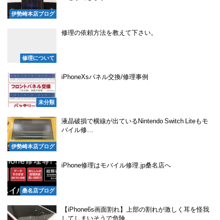
伊勢崎本店ブログ
修理の依頼方法を教えて下さい。
修理について
iPhoneXsパネル交換/修理事例
未分類
液晶破損で横線が出ているNintendo Switch Liteもモ
バイル修…
伊勢崎本店ブログ
iPhone修理はモバイル修理.jp桑名店へ
桑名店ブログ
【iPhone6s画面割れ】上部の割れが激しく耳を怪我
してしまいそうで危険。