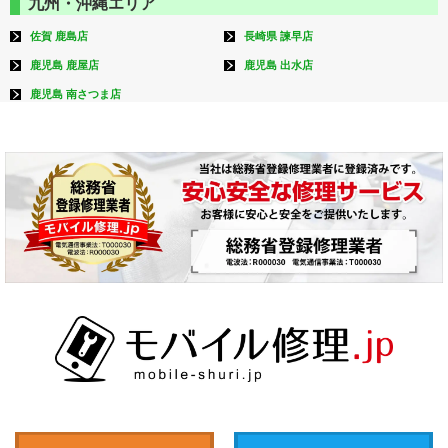
九州・沖縄エリア
佐賀 鹿島店
長崎県 諫早店
鹿児島 鹿屋店
鹿児島 出水店
鹿児島 南さつま店