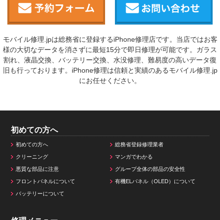
モバイル修理.jpは総務省に登録するiPhone修理店です。当店ではお客
様の大切なデータを消さずに最短15分で即日修理が可能です。ガラス
割れ、液晶交換、バッテリー交換、水没修理、難易度の高いデータ復
旧も行っております。iPhone修理は信頼と実績のあるモバイル修理.jp
にお任せください。
初めての方へ
初めての方へ
総務省登録修理業者
クリーニング
マンガでわかる
悪質な部品に注意
グループ全体の部品の安全性
フロントパネルについて
有機ELパネル（OLED）について
バッテリーについて