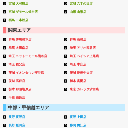
宮城 大和町店
宮城 六丁の目店
宮城 ザモール仙台店
山形 山形店
福島 二本松店
関東エリア
群馬 伊勢崎本店
群馬 高崎店
群馬 太田南店
埼玉 アリオ深谷店
埼玉 ニットーモール熊谷店
埼玉 ベイシア上尾店
埼玉 秩父店
埼玉 本庄店
茨城 イオンタウン守谷店
茨城 鹿嶋中央店
茨城 高萩店
栃木 真岡店
栃木 那須塩原店
東京 カレッタ汐留店
千葉 茂原店
中部・甲信越エリア
長野 長野店
長野 上田店
長野 飯田店
静岡 鴨江店