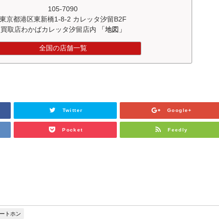
105-7090
東京都港区東新橋1-8-2 カレッタ汐留B2F
買取店わかばカレッタ汐留店内
「地図」
全国の店舗一覧
Twitter
Google+
Pocket
Feedly
マートホン