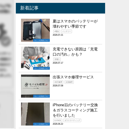
新着記事
夏はスマホのバッテリーが
壊れやすい季節です
#電池
バッテリー
2026.07.21
カレッタ汐留店ブログ
充電できない原因は「充電
口の汚れ」かも？
充電口
2026.07.17
カレッタ汐留店ブログ
出張スマホ修理サービス
#自宅修理
出張修理
2026.07.08
カレッタ汐留店ブログ
iPhone11のバッテリー交換
＆ガラスコーティング施工
を行いました
G-PACK
ガラスコーティング
2026.06.22
カレッタ汐留店ブログ