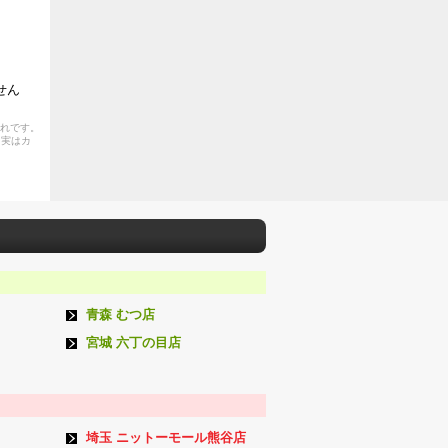
せん
割れです。
、実はカ
青森 むつ店
宮城 六丁の目店
埼玉 ニットーモール熊谷店