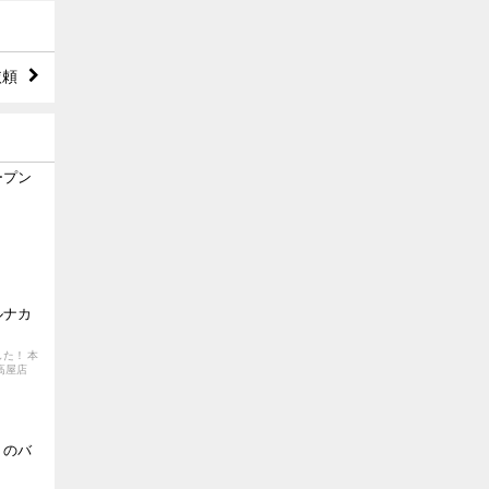
依頼
ープン
ルナカ
した！ 本
高屋店
 のバ