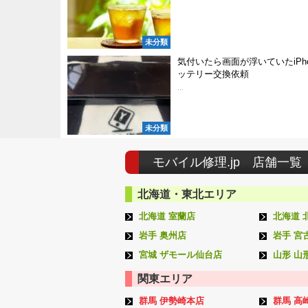
未分類
気付いたら画面が浮いていたiPho
ッテリー交換依頼
...
未分類
モバイル修理.jp 店舗一覧
北海道・東北エリア
北海道 室蘭店
北海道 
岩手 奥州店
岩手 宮
宮城 ザモール仙台店
山形 山
関東エリア
群馬 伊勢崎本店
群馬 高