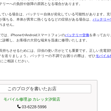
テリーへの負担や故障の原因となる場合があります。
している場合は、バッテリー自体が劣化している可能性があります。充
が落ちる、本体が異常に熱くなるなどの症状がある場合は、
バッテリー
れません。
店
では、iPhoneやAndroidスマートフォンの
バッテリー交換
を承っており
に診断し、お客様の大切な端末を迅速に修理いたします。
長持ちさせるためには、日頃の使い方がとても重要です。正しい充電習
フを送りましょう。バッテリーの不調でお困りの際は、ぜひ
モバイル
軽にご相談ください。
このブログを書いたお店
モバイル修理.jp カレッタ汐留店
03-6228-5996