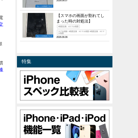
2026.06.07
カレッタ汐留店ブログ
【スマホの画面が割れてし
電
まった時の対処法】
交
#画面交換 #スマホ画面
タグを削除: #画面交換 #スマホ画面 #画面交換 #スマ
ホ画面
カレッタ汐留店ブログ
2026.06.06
ま
特集
慣
修