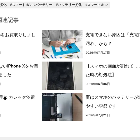
ー劣化 #スマートホン #バッテリー #バッテリー劣化 #スマートホン
関連記事
 6sをお買取りしまし
充電できない原因は「充電
汚れ」かも？
日
2026年07月17日
いiPhone Xをお買
【スマホの画面が割れてし
ました
た時の対処法】
日
2026年06月06日
.jp カレッタ汐留
夏はスマホのバッテリーが
やすい季節です
日
2026年07月21日