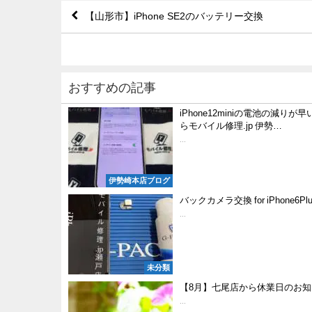
【山形市】iPhone SE2のバッテリー交換
おすすめの記事
iPhone12miniの電池の減りが
らモバイル修理.jp 伊勢…
...
伊勢崎本店ブログ
バックカメラ交換 for iPhone6Plu
...
未分類
【8月】七尾店から休業日のお知
...