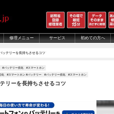
修理メニュー
サービス
初めての方へ
iPhone 画面割れ修理
iPhone 液晶修理
iPhoneバッテリー交換
iPhone 水没修理
iPhone ホームボタン修理
iPhone カメラ修理
iPhone スピーカー修理
iPhone 自己修理失敗
iPhone 水没・データ復旧
iPad修理メニュー
iPod修理メニュー
スマホコーティング G-PACK
iPhone買取
iFace
iRing
Qubii
出張修理（iWorker）
代行修理サービス（同業者様）
当店の特徴
総務省登録修理業者
マンガでわかるモバイル修
クリーニング
グループ全体の部品の安
悪質な部品に注意
フロントパネルについて
有機ELパネル（OLED
バッテリーについて
バッテリーを長持ちさせるコツ
 #バッテリー劣化 #スマートホン
ー劣化 #スマートホン #バッテリー #バッテリー劣化 #スマートホン
テリーを長持ちさせるコツ