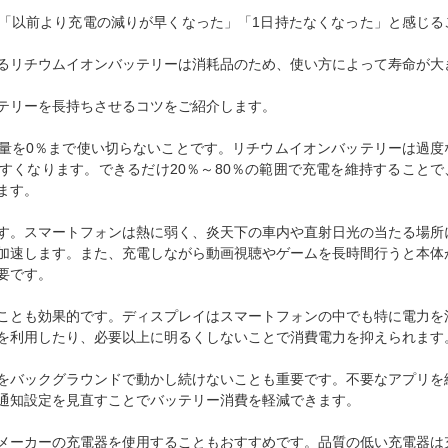
「以前より充電の減りが早くなった」「1日持たなくなった」と感じる
るリチウムイオンバッテリーは消耗品のため、使い方によって寿命が大
テリーを長持ちさせるコツをご紹介します。
量を0％まで使い切らないことです。リチウムイオンバッテリーは過度
すくなります。できるだけ20％～80％の範囲で充電を維持することで
ます。
す。スマートフォンは熱に弱く、炎天下の車内や直射日光の当たる場所
加速します。また、充電しながら動画視聴やゲームを長時間行うと本体
要です。
ことも効果的です。ディスプレイはスマートフォンの中でも特に電力を
を利用したり、必要以上に明るくしないことで消費電力を抑えられます
をバックグラウンドで動かし続けないことも重要です。不要なアプリを
通知設定を見直すことでバッテリー消費を軽減できます。
メーカーの充電器を使用することもおすすめです。品質の低い充電器は