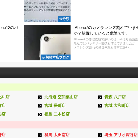
...
未分類
ne12のバ
iPhone7のカメラレンズ割れていま
か？放置していると危険です。
iPhone7の修理依頼で多いのは、やはり画面
最近ではバッテリー交換も増えてきましたが
メラレンズ割れの修理依頼も非常に多い...
伊勢崎本店ブログ
北斗店
北海道 空知栗山店
青森 八戸店
古店
宮城 長町店
宮城 大和町店
形店
福島 二本松店
崎店
群馬 太田南店
埼玉 アリオ深谷店