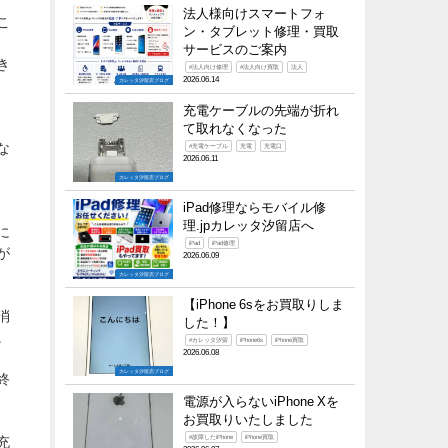
法人様向けスマートフォ
こ
ン・タブレット修理・買取
サービスのご案内
き
#法人向け修理
#法人向け買取
法人
2026.06.14
カレッタ汐留店ブログ
充電ケーブルの先端が折れ
て取れなくなった
な
#充電ケーブル
充電
充電口
2026.06.11
、
カレッタ汐留店ブログ
iPad修理ならモバイル修
理.jpカレッタ汐留店へ
に
iPad
iPad修理
が
2026.06.09
カレッタ汐留店ブログ
【iPhone 6sをお買取りしま
消
した！】
。
#カレッタ汐留
iPhone6s
iPhone買取
2026.06.08
カレッタ汐留店ブログ
終
電源が入らないiPhone Xを
お買取りいたしました
#故障したiPhone
iPhone買取
充