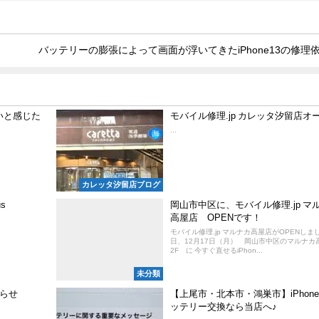
バッテリーの膨張によって画面が浮いてきたiPhone13の修理
早いと感じた
モバイル修理.jp カレッタ汐留店オ
...
カレッタ汐留店ブログ
s
岡山市中区に、モバイル修理.jp マ
高屋店 OPENです！
モバイル修理.jp マルナカ高屋店がOPENしま
日、12月17日（月） 岡山市中区のマルナカ
2F に 今すぐ直せるiPhon...
未分類
らせ
【上尾市・北本市・鴻巣市】iPhone
ッテリー交換なら当店へ♪