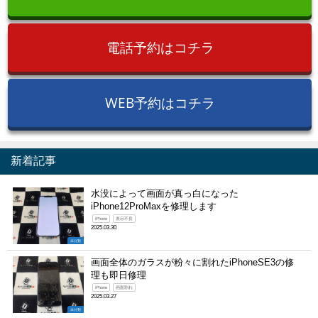
電話予約はコチラ
WEB予約はコチラ
新着記事
水没によって画面が真っ白になった
iPhone12ProMaxを修理します
iPhone
表示不良
2025.03.30
未分類
画面全体のガラスが粉々に割れたiPhoneSE3の修
理も即日修理
iPhone
画面割れ
2025.03.27
未分類