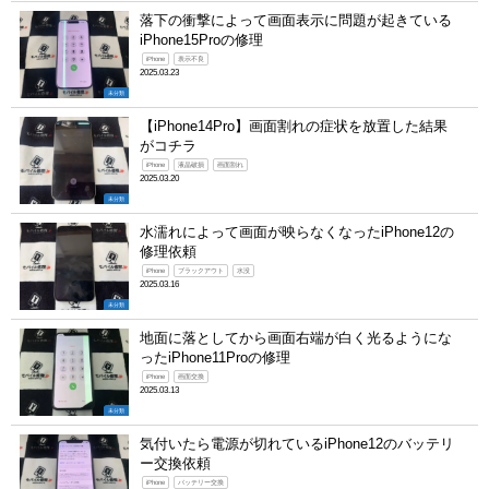
落下の衝撃によって画面表示に問題が起きている
iPhone15Proの修理
iPhone
表示不良
2025.03.23
未分類
【iPhone14Pro】画面割れの症状を放置した結果
がコチラ
iPhone
液晶破損
画面割れ
2025.03.20
未分類
水濡れによって画面が映らなくなったiPhone12の
修理依頼
iPhone
ブラックアウト
水没
2025.03.16
未分類
地面に落としてから画面右端が白く光るようにな
ったiPhone11Proの修理
iPhone
画面交換
2025.03.13
未分類
気付いたら電源が切れているiPhone12のバッテリ
ー交換依頼
iPhone
バッテリー交換