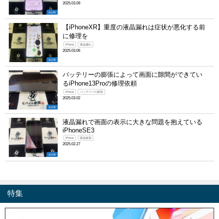
2025.03.09
未分類
【iPhoneXR】重度の液晶漏れは症状が悪化する前
に修理を
iPhone
液晶漏れ
2025.03.06
未分類
バッテリーの膨張によって画面に隙間ができてい
るiPhone13Proの修理依頼
iPhone
バッテリーの膨張
2025.03.02
未分類
液晶漏れで画面の表示に大きな問題を抱えている
iPhoneSE3
iPhone
液晶破損
2025.02.27
未分類
特集