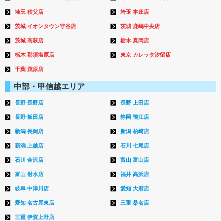
埼玉 秩父店
埼玉 本庄店
茨城 イオンタウン守谷店
茨城 鹿嶋中央店
茨城 高萩店
栃木 真岡店
栃木 那須塩原店
東京 カレッタ汐留店
千葉 茂原店
中部・甲信越エリア
長野 長野店
長野 上田店
長野 飯田店
静岡 鴨江店
新潟 長岡店
新潟 柏崎店
新潟 上越店
石川 七尾店
石川 金沢店
富山 富山店
富山 射水店
福井 高浜店
岐阜 中津川店
愛知 大府店
愛知 名古屋東店
三重 桑名店
三重 伊賀上野店