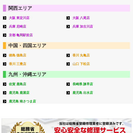
関西エリア
大阪 東淀川店
大阪 八尾店
兵庫 尼崎店
兵庫 加古川店
京都 亀岡駅前店
中国・四国エリア
徳島 徳島店
香川 丸亀店
香川 三豊店
山口 下松店
九州・沖縄エリア
佐賀 鹿島店
長崎県 諫早店
鹿児島 鹿屋店
鹿児島 出水店
鹿児島 南さつま店