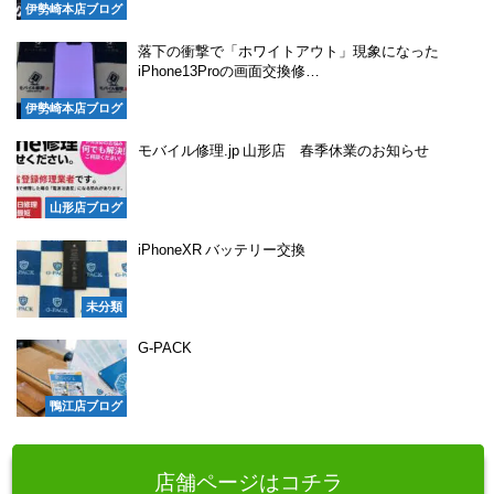
伊勢崎本店ブログ
落下の衝撃で「ホワイトアウト」現象になった
iPhone13Proの画面交換修…
伊勢崎本店ブログ
モバイル修理.jp 山形店 春季休業のお知らせ
山形店ブログ
iPhoneXR バッテリー交換
未分類
G-PACK
鴨江店ブログ
店舗ページはコチラ