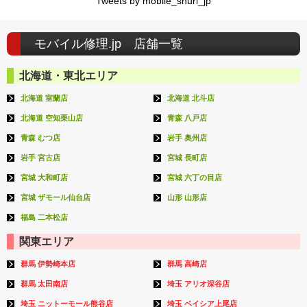
Tweets by mobile_shuri_jp
モバイル修理.jp 店舗一覧
北海道・東北エリア
北海道 室蘭店
北海道 北斗店
北海道 空知栗山店
青森 八戸店
青森 むつ店
岩手 奥州店
岩手 宮古店
宮城 長町店
宮城 大和町店
宮城 六丁の目店
宮城 ザモール仙台店
山形 山形店
福島 二本松店
関東エリア
群馬 伊勢崎本店
群馬 高崎店
群馬 太田南店
埼玉 アリオ深谷店
埼玉 ニットーモール熊谷店
埼玉 ベイシア上尾店