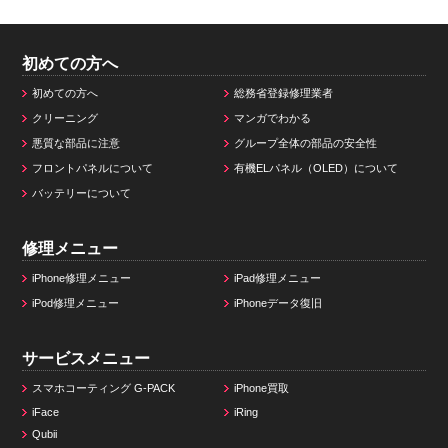
初めての方へ
初めての方へ
総務省登録修理業者
クリーニング
マンガでわかる
悪質な部品に注意
グループ全体の部品の安全性
フロントパネルについて
有機ELパネル（OLED）について
バッテリーについて
修理メニュー
iPhone修理メニュー
iPad修理メニュー
iPod修理メニュー
iPhoneデータ復旧
サービスメニュー
スマホコーティング G-PACK
iPhone買取
iFace
iRing
Qubii