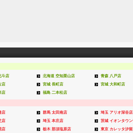
北斗店
北海道 空知栗山店
青森 八戸店
古店
宮城 長町店
宮城 大和町店
形店
福島 二本松店
崎店
群馬 太田南店
埼玉 アリオ深谷店
父店
埼玉 本庄店
茨城 イオンタウ
岡店
栃木 那須塩原店
東京 カレッタ汐留