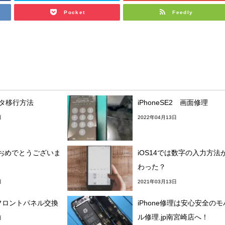
Pocket
Feedly
データ移行方法
iPhoneSE2 画面修理
日
2022年04月13日
おめでとうございま
iOS14では数字の入力方法
わった？
日
2021年03月13日
S フロントパネル交換
iPhone修理は安心安全の
ル修理.jp南宮崎店へ！
日