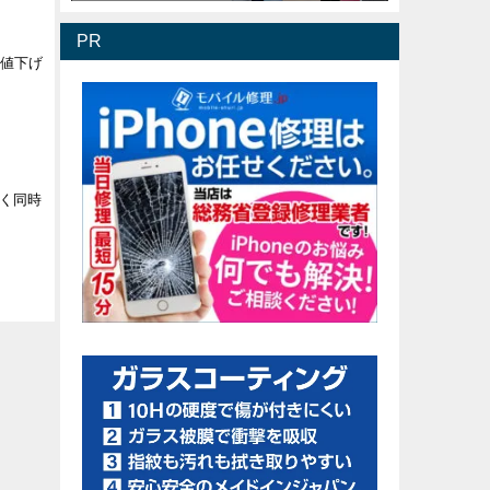
PR
部値下げ
く同時