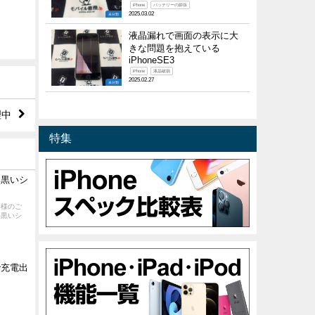
iPhone
バッテリーの膨張
2025.03.02
未分類
液晶漏れで画面の表示に大
きな問題を抱えている
iPhoneSE3
iPhone
液晶破損
2025.02.27
未分類
理中
特集
に黒いシ
客様のご
に黒いシ
eで充電出