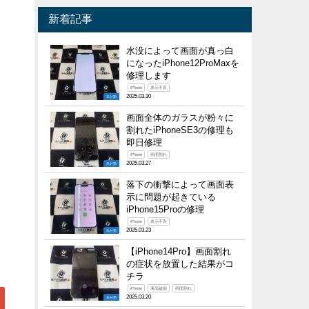
新着記事
水没によって画面が真っ白
になったiPhone12ProMaxを
修理します
iPhone
表示不良
2025.03.30
未分類
画面全体のガラスが粉々に
割れたiPhoneSE3の修理も
即日修理
iPhone
画面割れ
2025.03.27
未分類
落下の衝撃によって画面表
示に問題が起きている
iPhone15Proの修理
iPhone
表示不良
2025.03.23
未分類
【iPhone14Pro】画面割れ
の症状を放置した結果がコ
チラ
iPhone
液晶破損
画面割れ
2025.03.20
未分類