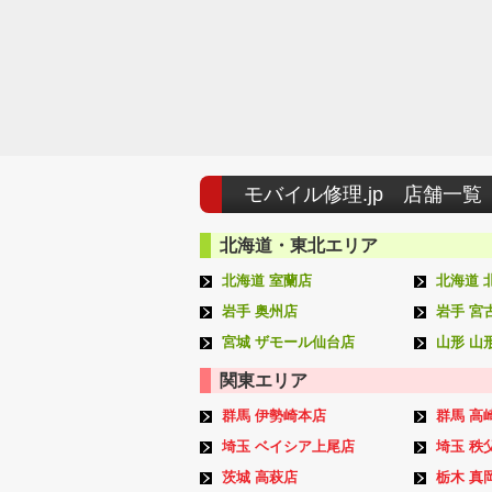
モバイル修理.jp 店舗一覧
北海道・東北エリア
北海道 室蘭店
北海道 
岩手 奥州店
岩手 宮
宮城 ザモール仙台店
山形 山
関東エリア
群馬 伊勢崎本店
群馬 高
埼玉 ベイシア上尾店
埼玉 秩
茨城 高萩店
栃木 真