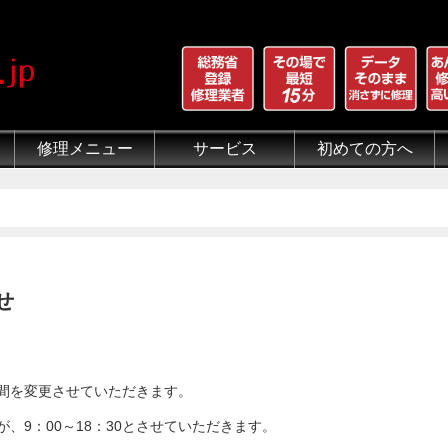
修理メニュー
サービス
初めての方へ
iPhone 画面割れ修理
iPhone 液晶修理
iPhoneバッテリー交換
iPhone 水没修理
iPhone ホームボタン修理
iPhone カメラ修理
iPhone スピーカー修理
iPhone 自己修理失敗
iPhone 水没・データ復旧
iPad修理メニュー
iPod修理メニュー
スマホコーティング G-PACK
iPhone買取
iFace
iRing
Qubii
出張修理（iWorker）
代行修理サービス（同業者様）
当店の特徴
総務省登録修理業者
マンガでわかるモバイル修
クリーニング
グループ全体の部品の安
悪質な部品に注意
フロントパネルについて
有機ELパネル（OLED
バッテリーについて
せ
間を変更させていただきます。
たが、9：00～18：30とさせていただきます。