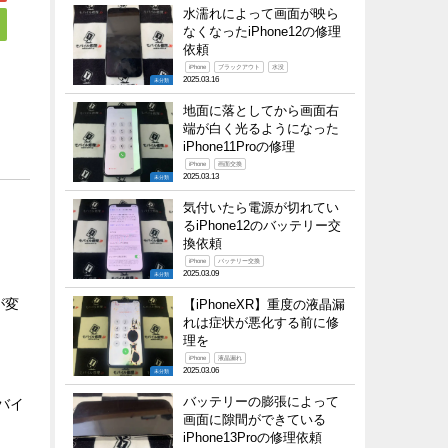
水濡れによって画面が映ら
なくなったiPhone12の修理
依頼
iPhone
ブラックアウト
水没
2025.03.16
未分類
地面に落としてから画面右
端が白く光るようになった
iPhone11Proの修理
iPhone
画面交換
2025.03.13
未分類
気付いたら電源が切れてい
るiPhone12のバッテリー交
換依頼
iPhone
バッテリー交換
2025.03.09
未分類
が変
【iPhoneXR】重度の液晶漏
れは症状が悪化する前に修
理を
iPhone
液晶漏れ
2025.03.06
未分類
バッテリーの膨張によって
モバイ
画面に隙間ができている
iPhone13Proの修理依頼