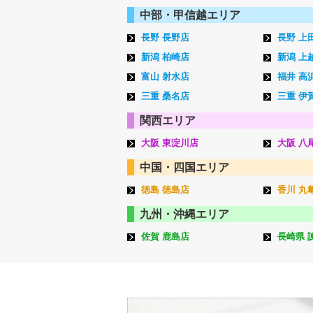
中部・甲信越エリア
長野 長野店
長野 上
新潟 柏崎店
新潟 上
富山 射水店
福井 高
三重 桑名店
三重 伊
関西エリア
大阪 東淀川店
大阪 八
中国・四国エリア
徳島 徳島店
香川 丸
九州・沖縄エリア
佐賀 鹿島店
長崎県 