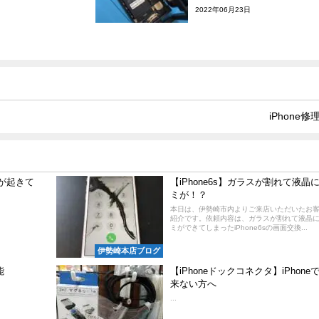
2022年06月23日
iPhone修
チが起きて
【iPhone6s】ガラスが割れて液晶
ミが！？
本日は、伊勢崎市内よりご来店いただいたお
紹介です。依頼内容は、ガラスが割れて液晶
ミができてしまったiPhone6sの画面交換...
伊勢崎本店ブログ
能
【iPhoneドックコネクタ】iPhon
来ない方へ
...