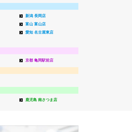
新潟 長岡店
富山 富山店
愛知 名古屋東店
京都 亀岡駅前店
鹿児島 南さつま店