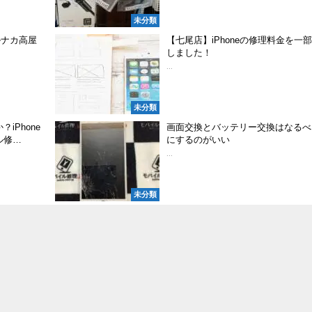
未分類
ルナカ高屋
【七尾店】iPhoneの修理料金を一
しました！
...
未分類
iPhone
画面交換とバッテリー交換はなるべ
ル修…
にするのがいい
...
未分類