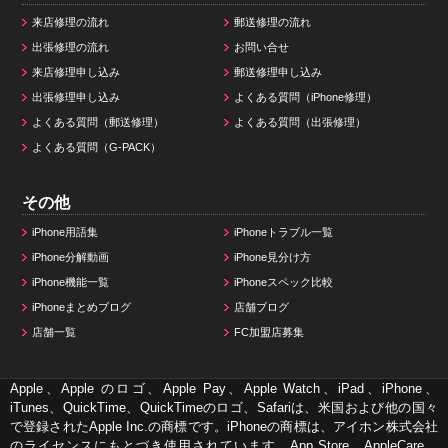
来店修理の流れ
郵送修理の流れ
出張修理の流れ
お問い合せ
来店修理申し込み
郵送修理申し込み
出張修理申し込み
よくある質問（iPhone修理）
よくある質問（郵送修理）
よくある質問（出張修理）
よくある質問（G-PACK）
その他
iPhone用語集
iPhoneトラブル一覧
iPhone分解動画
iPhone見分け方
iPhone機能一覧
iPhoneスペック比較
iPhoneまとめブログ
店舗ブログ
店舗一覧
FC加盟店募集
Apple、Apple のロゴ、Apple Pay、Apple Watch、iPad、iPhone、
iTunes、QuickTime、QuickTimeのロゴ、Safariは、米国および他の国々
で登録されたApple Inc.の商標です。iPhoneの商標は、アイホン株式会社
のライセンスにもとづき使用されています。App Store、AppleCare、