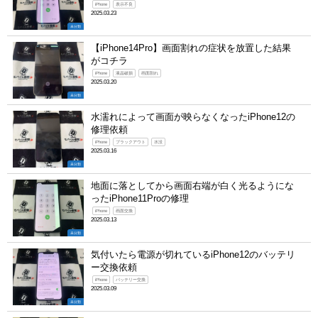
iPhone
表示不良
2025.03.23
未分類
【iPhone14Pro】画面割れの症状を放置した結果
がコチラ
iPhone
液晶破損
画面割れ
2025.03.20
未分類
水濡れによって画面が映らなくなったiPhone12の
修理依頼
iPhone
ブラックアウト
水没
2025.03.16
未分類
地面に落としてから画面右端が白く光るようにな
ったiPhone11Proの修理
iPhone
画面交換
2025.03.13
未分類
気付いたら電源が切れているiPhone12のバッテリ
ー交換依頼
iPhone
バッテリー交換
2025.03.09
未分類