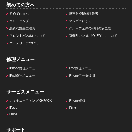
初めての方へ
初めての方へ
総務省登録修理業者
クリーニング
マンガでわかる
悪質な部品に注意
グループ全体の部品の安全性
フロントパネルについて
有機ELパネル（OLED）について
バッテリーについて
修理メニュー
iPhone修理メニュー
iPad修理メニュー
iPod修理メニュー
iPhoneデータ復旧
サービスメニュー
スマホコーティング G-PACK
iPhone買取
iFace
iRing
Qubii
サポート