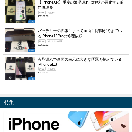
【iPhoneXR】重度の液晶漏れは症状が悪化する前
に修理を
iPhone
液晶漏れ
2025.03.06
未分類
バッテリーの膨張によって画面に隙間ができてい
るiPhone13Proの修理依頼
iPhone
バッテリーの膨張
2025.03.02
未分類
液晶漏れで画面の表示に大きな問題を抱えている
iPhoneSE3
iPhone
液晶破損
2025.02.27
未分類
特集