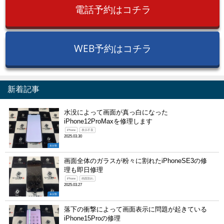
電話予約はコチラ
WEB予約はコチラ
新着記事
水没によって画面が真っ白になった
iPhone12ProMaxを修理します
iPhone
表示不良
2025.03.30
未分類
画面全体のガラスが粉々に割れたiPhoneSE3の修
理も即日修理
iPhone
画面割れ
2025.03.27
未分類
落下の衝撃によって画面表示に問題が起きている
iPhone15Proの修理