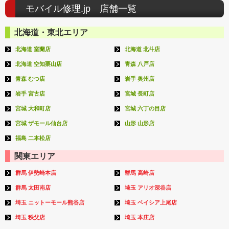
モバイル修理.jp 店舗一覧
北海道・東北エリア
北海道 室蘭店
北海道 北斗店
北海道 空知栗山店
青森 八戸店
青森 むつ店
岩手 奥州店
岩手 宮古店
宮城 長町店
宮城 大和町店
宮城 六丁の目店
宮城 ザモール仙台店
山形 山形店
福島 二本松店
関東エリア
群馬 伊勢崎本店
群馬 高崎店
群馬 太田南店
埼玉 アリオ深谷店
埼玉 ニットーモール熊谷店
埼玉 ベイシア上尾店
埼玉 秩父店
埼玉 本庄店