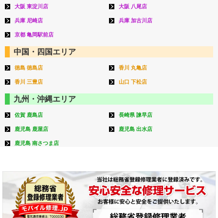
大阪 東淀川店
大阪 八尾店
兵庫 尼崎店
兵庫 加古川店
京都 亀岡駅前店
中国・四国エリア
徳島 徳島店
香川 丸亀店
香川 三豊店
山口 下松店
九州・沖縄エリア
佐賀 鹿島店
長崎県 諫早店
鹿児島 鹿屋店
鹿児島 出水店
鹿児島 南さつま店