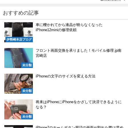
おすすめの記事
車に轢かれてから液晶が映らなくなった
iPhone12miniの修理依頼
伊勢崎本店ブログ
フロント画面交換を承りました！モバイル修理.jp南
宮崎店
未分類
iPhoneの文字のサイズを変える方法
未分類
将来はiPhoneにiPhoneをかざして決済できるように
なる？
未分類
iPhone7のホームボタン周辺の画面が割れた際は早め