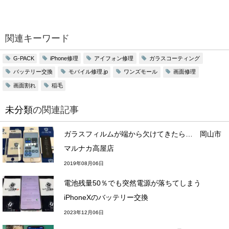
関連キーワード
iPhone修理
アイフォン修理
ガラスコーティング
G-PACK
バッテリー交換
モバイル修理.jp
ワンズモール
画面修理
画面割れ
稲毛
未分類
の関連記事
ガラスフィルムが端から欠けてきたら… 岡山市
マルナカ高屋店
2019年08月06日
電池残量50％でも突然電源が落ちてしまう
iPhoneXのバッテリー交換
2023年12月06日