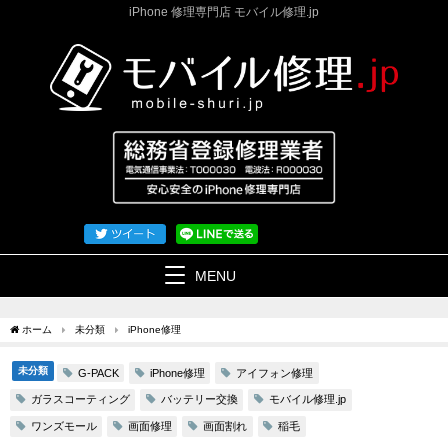
iPhone 修理専門店 モバイル修理.jp
MENU
ホーム
未分類
iPhone修理
未分類
iPhone修理
アイフォン修理
G-PACK
ガラスコーティング
バッテリー交換
モバイル修理.jp
ワンズモール
画面修理
画面割れ
稲毛