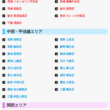
茨城 イオンタウン守谷店
茨城 鹿嶋中央店
茨城 高萩店
栃木 真岡店
栃木 那須塩原店
東京 カレッタ汐留店
千葉 茂原店
中部・甲信越エリア
長野 長野店
長野 上田店
長野 飯田店
静岡 鴨江店
新潟 長岡店
新潟 柏崎店
新潟 上越店
石川 七尾店
石川 金沢店
富山 富山店
富山 射水店
福井 高浜店
岐阜 中津川店
愛知 大府店
愛知 名古屋東店
三重 桑名店
三重 伊賀上野店
関西エリア