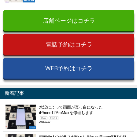
店舗ページはコチラ
電話予約はコチラ
WEB予約はコチラ
新着記事
水没によって画面が真っ白になった
iPhone12ProMaxを修理します
iPhone
表示不良
2025.03.30
未分類
画面全体のガラスが粉々に割れたiPhoneSE3の修