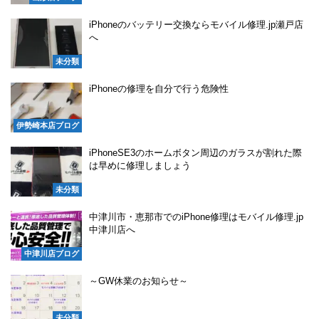
iPhoneのバッテリー交換ならモバイル修理.jp瀬戸店
へ
未分類
iPhoneの修理を自分で行う危険性
伊勢崎本店ブログ
iPhoneSE3のホームボタン周辺のガラスが割れた際
は早めに修理しましょう
未分類
中津川市・恵那市でのiPhone修理はモバイル修理.jp
中津川店へ
中津川店ブログ
～GW休業のお知らせ～
未分類