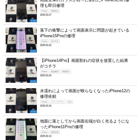
理も即日修理
iPhone
画面割れ
2025.03.27
未分類
落下の衝撃によって画面表示に問題が起きている
iPhone15Proの修理
iPhone
表示不良
2025.03.23
未分類
【iPhone14Pro】画面割れの症状を放置した結果
がコチラ
iPhone
液晶破損
画面割れ
2025.03.20
未分類
水濡れによって画面が映らなくなったiPhone12の
修理依頼
iPhone
ブラックアウト
水没
2025.03.16
未分類
地面に落としてから画面右端が白く光るようにな
ったiPhone11Proの修理
iPhone
画面交換
2025.03.13