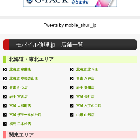
Tweets by mobile_shuri_jp
モバイル修理.jp 店舗一覧
北海道・東北エリア
北海道 室蘭店
北海道 北斗店
北海道 空知栗山店
青森 八戸店
青森 むつ店
岩手 奥州店
岩手 宮古店
宮城 長町店
宮城 大和町店
宮城 六丁の目店
宮城 ザモール仙台店
山形 山形店
福島 二本松店
関東エリア