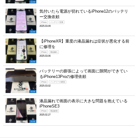
未分類
気付いたら電源が切れているiPhone12のバッテリ
ー交換依頼
iPhone
バッテリー交換
2025.03.09
未分類
【iPhoneXR】重度の液晶漏れは症状が悪化する前
に修理を
iPhone
液晶漏れ
2025.03.06
未分類
バッテリーの膨張によって画面に隙間ができてい
るiPhone13Proの修理依頼
iPhone
バッテリーの膨張
2025.03.02
未分類
液晶漏れで画面の表示に大きな問題を抱えている
iPhoneSE3
iPhone
液晶破損
2025.02.27
未分類