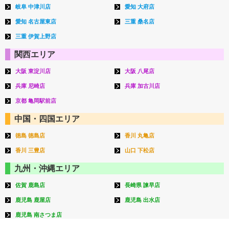
岐阜 中津川店
愛知 大府店
愛知 名古屋東店
三重 桑名店
三重 伊賀上野店
関西エリア
大阪 東淀川店
大阪 八尾店
兵庫 尼崎店
兵庫 加古川店
京都 亀岡駅前店
中国・四国エリア
徳島 徳島店
香川 丸亀店
香川 三豊店
山口 下松店
九州・沖縄エリア
佐賀 鹿島店
長崎県 諫早店
鹿児島 鹿屋店
鹿児島 出水店
鹿児島 南さつま店