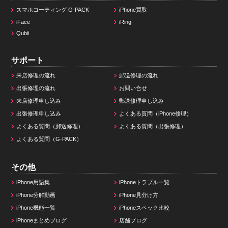
スマホコーティング G-PACK
iPhone買取
iFace
iRing
Qubii
サポート
来店修理の流れ
郵送修理の流れ
出張修理の流れ
お問い合せ
来店修理申し込み
郵送修理申し込み
出張修理申し込み
よくある質問（iPhone修理）
よくある質問（郵送修理）
よくある質問（出張修理）
よくある質問（G-PACK）
その他
iPhone用語集
iPhoneトラブル一覧
iPhone分解動画
iPhone見分け方
iPhone機能一覧
iPhoneスペック比較
iPhoneまとめブログ
店舗ブログ