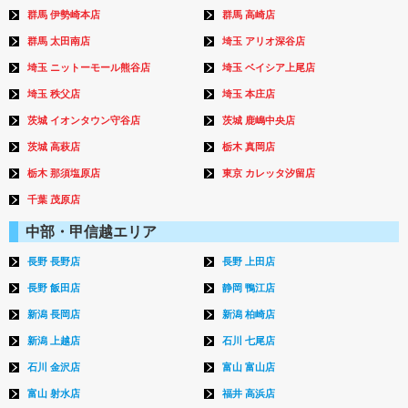
群馬 伊勢崎本店
群馬 高崎店
群馬 太田南店
埼玉 アリオ深谷店
埼玉 ニットーモール熊谷店
埼玉 ベイシア上尾店
埼玉 秩父店
埼玉 本庄店
茨城 イオンタウン守谷店
茨城 鹿嶋中央店
茨城 高萩店
栃木 真岡店
栃木 那須塩原店
東京 カレッタ汐留店
千葉 茂原店
中部・甲信越エリア
長野 長野店
長野 上田店
長野 飯田店
静岡 鴨江店
新潟 長岡店
新潟 柏崎店
新潟 上越店
石川 七尾店
石川 金沢店
富山 富山店
富山 射水店
福井 高浜店