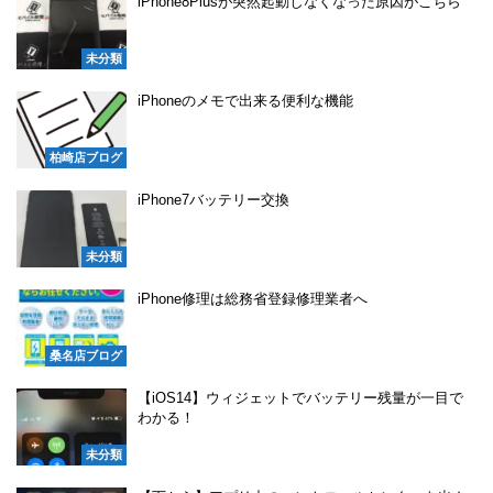
iPhone8Plusが突然起動しなくなった原因がこちら
未分類
iPhoneのメモで出来る便利な機能
柏崎店ブログ
iPhone7バッテリー交換
未分類
iPhone修理は総務省登録修理業者へ
桑名店ブログ
【iOS14】ウィジェットでバッテリー残量が一目で
わかる！
未分類