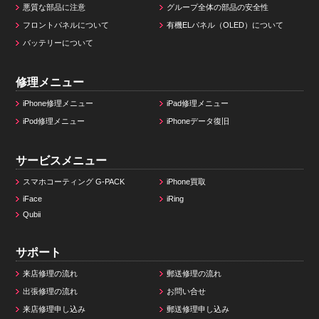
悪質な部品に注意
グループ全体の部品の安全性
フロントパネルについて
有機ELパネル（OLED）について
バッテリーについて
修理メニュー
iPhone修理メニュー
iPad修理メニュー
iPod修理メニュー
iPhoneデータ復旧
サービスメニュー
スマホコーティング G-PACK
iPhone買取
iFace
iRing
Qubii
サポート
来店修理の流れ
郵送修理の流れ
出張修理の流れ
お問い合せ
来店修理申し込み
郵送修理申し込み