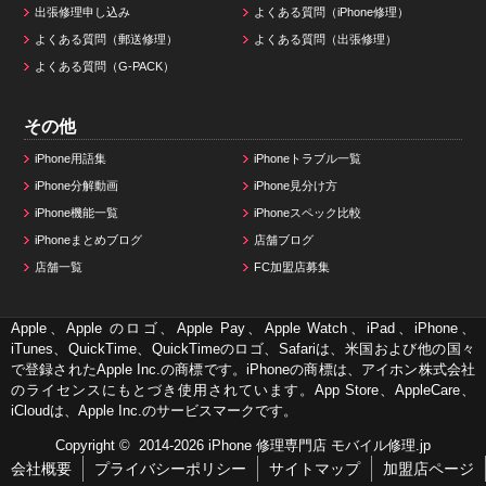
出張修理申し込み
よくある質問（iPhone修理）
よくある質問（郵送修理）
よくある質問（出張修理）
よくある質問（G-PACK）
その他
iPhone用語集
iPhoneトラブル一覧
iPhone分解動画
iPhone見分け方
iPhone機能一覧
iPhoneスペック比較
iPhoneまとめブログ
店舗ブログ
店舗一覧
FC加盟店募集
Apple、Apple のロゴ、Apple Pay、Apple Watch、iPad、iPhone、
iTunes、QuickTime、QuickTimeのロゴ、Safariは、米国および他の国々
で登録されたApple Inc.の商標です。iPhoneの商標は、アイホン株式会社
のライセンスにもとづき使用されています。App Store、AppleCare、
iCloudは、Apple Inc.のサービスマークです。
Copyright © 2014-2026
iPhone 修理専門店 モバイル修理.jp
会社概要
プライバシーポリシー
サイトマップ
加盟店ページ