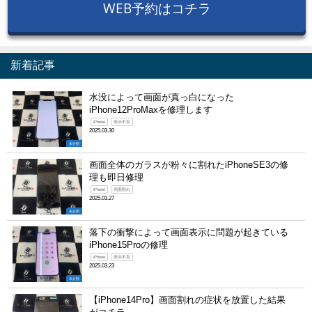
WEB予約はコチラ
新着記事
水没によって画面が真っ白になった
iPhone12ProMaxを修理します
iPhone
表示不良
2025.03.30
未分類
画面全体のガラスが粉々に割れたiPhoneSE3の修
理も即日修理
iPhone
画面割れ
2025.03.27
未分類
落下の衝撃によって画面表示に問題が起きている
iPhone15Proの修理
iPhone
表示不良
2025.03.23
未分類
【iPhone14Pro】画面割れの症状を放置した結果