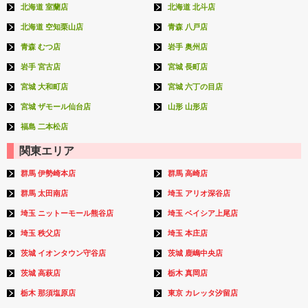
北海道 室蘭店
北海道 北斗店
北海道 空知栗山店
青森 八戸店
青森 むつ店
岩手 奥州店
岩手 宮古店
宮城 長町店
宮城 大和町店
宮城 六丁の目店
宮城 ザモール仙台店
山形 山形店
福島 二本松店
関東エリア
群馬 伊勢崎本店
群馬 高崎店
群馬 太田南店
埼玉 アリオ深谷店
埼玉 ニットーモール熊谷店
埼玉 ベイシア上尾店
埼玉 秩父店
埼玉 本庄店
茨城 イオンタウン守谷店
茨城 鹿嶋中央店
茨城 高萩店
栃木 真岡店
栃木 那須塩原店
東京 カレッタ汐留店