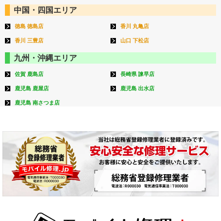
中国・四国エリア
徳島 徳島店
香川 丸亀店
香川 三豊店
山口 下松店
九州・沖縄エリア
佐賀 鹿島店
長崎県 諫早店
鹿児島 鹿屋店
鹿児島 出水店
鹿児島 南さつま店