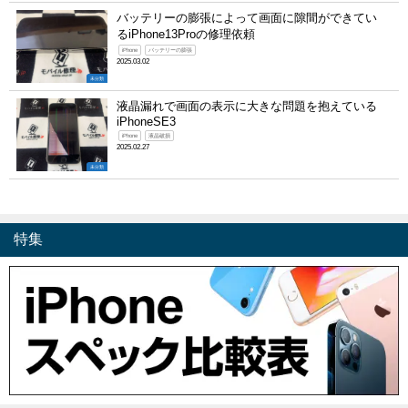
バッテリーの膨張によって画面に隙間ができてい
るiPhone13Proの修理依頼
iPhone
バッテリーの膨張
2025.03.02
未分類
液晶漏れで画面の表示に大きな問題を抱えている
iPhoneSE3
iPhone
液晶破損
2025.02.27
未分類
特集