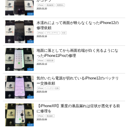
がコチラ
iPhone
液晶破損
画面割れ
2025.03.20
未分類
水濡れによって画面が映らなくなったiPhone12の
修理依頼
iPhone
ブラックアウト
水没
2025.03.16
未分類
地面に落としてから画面右端が白く光るようにな
ったiPhone11Proの修理
iPhone
画面交換
2025.03.13
未分類
気付いたら電源が切れているiPhone12のバッテリ
ー交換依頼
iPhone
バッテリー交換
2025.03.09
未分類
【iPhoneXR】重度の液晶漏れは症状が悪化する前
に修理を
iPhone
液晶漏れ
2025.03.06
未分類