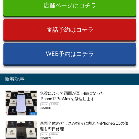
店舗ページはコチラ
電話予約はコチラ
WEB予約はコチラ
新着記事
水没によって画面が真っ白になった
iPhone12ProMaxを修理します
iPhone
表示不良
2025.03.30
未分類
画面全体のガラスが粉々に割れたiPhoneSE3の修
理も即日修理
iPhone
画面割れ
2025.03.27