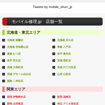
Tweets by mobile_shuri_jp
モバイル修理.jp 店舗一覧
北海道・東北エリア
北海道 室蘭店
北海道 北斗店
北海道 空知栗山店
青森 八戸店
青森 むつ店
岩手 奥州店
岩手 宮古店
宮城 長町店
宮城 大和町店
宮城 六丁の目店
宮城 ザモール仙台店
山形 山形店
福島 二本松店
関東エリア
群馬 伊勢崎本店
群馬 高崎店
群馬 太田南店
埼玉 アリオ深谷店