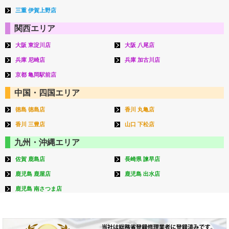
三重 伊賀上野店
関西エリア
大阪 東淀川店
大阪 八尾店
兵庫 尼崎店
兵庫 加古川店
京都 亀岡駅前店
中国・四国エリア
徳島 徳島店
香川 丸亀店
香川 三豊店
山口 下松店
九州・沖縄エリア
佐賀 鹿島店
長崎県 諫早店
鹿児島 鹿屋店
鹿児島 出水店
鹿児島 南さつま店