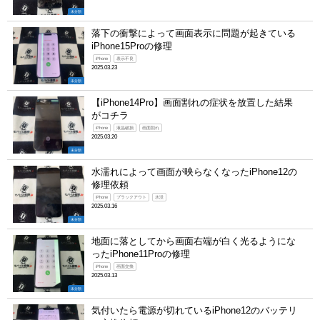
未分類
落下の衝撃によって画面表示に問題が起きている
iPhone15Proの修理
iPhone
表示不良
2025.03.23
未分類
【iPhone14Pro】画面割れの症状を放置した結果
がコチラ
iPhone
液晶破損
画面割れ
2025.03.20
未分類
水濡れによって画面が映らなくなったiPhone12の
修理依頼
iPhone
ブラックアウト
水没
2025.03.16
未分類
地面に落としてから画面右端が白く光るようにな
ったiPhone11Proの修理
iPhone
画面交換
2025.03.13
未分類
気付いたら電源が切れているiPhone12のバッテリ