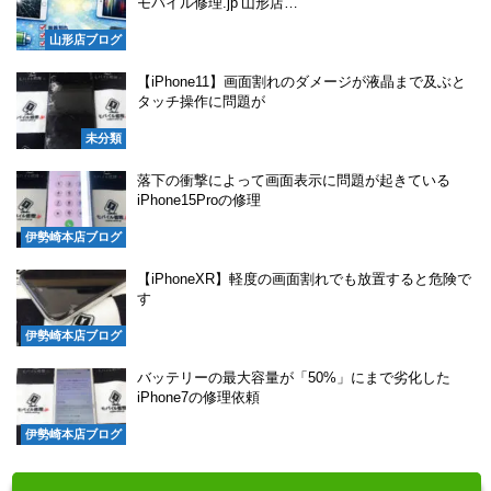
モバイル修理.jp 山形店…
山形店ブログ
【iPhone11】画面割れのダメージが液晶まで及ぶと
タッチ操作に問題が
未分類
落下の衝撃によって画面表示に問題が起きている
iPhone15Proの修理
伊勢崎本店ブログ
【iPhoneXR】軽度の画面割れでも放置すると危険で
す
伊勢崎本店ブログ
バッテリーの最大容量が「50%」にまで劣化した
iPhone7の修理依頼
伊勢崎本店ブログ