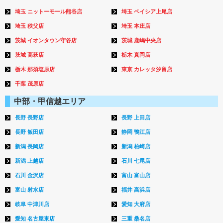
埼玉 ニットーモール熊谷店
埼玉 ベイシア上尾店
埼玉 秩父店
埼玉 本庄店
茨城 イオンタウン守谷店
茨城 鹿嶋中央店
茨城 高萩店
栃木 真岡店
栃木 那須塩原店
東京 カレッタ汐留店
千葉 茂原店
中部・甲信越エリア
長野 長野店
長野 上田店
長野 飯田店
静岡 鴨江店
新潟 長岡店
新潟 柏崎店
新潟 上越店
石川 七尾店
石川 金沢店
富山 富山店
富山 射水店
福井 高浜店
岐阜 中津川店
愛知 大府店
愛知 名古屋東店
三重 桑名店