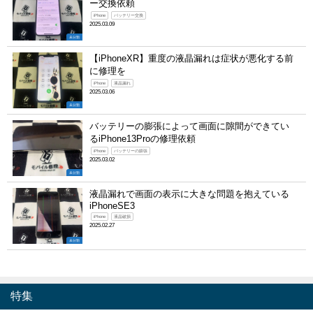
ー交換依頼
iPhone
バッテリー交換
2025.03.09
未分類
【iPhoneXR】重度の液晶漏れは症状が悪化する前
に修理を
iPhone
液晶漏れ
2025.03.06
未分類
バッテリーの膨張によって画面に隙間ができてい
るiPhone13Proの修理依頼
iPhone
バッテリーの膨張
2025.03.02
未分類
液晶漏れで画面の表示に大きな問題を抱えている
iPhoneSE3
iPhone
液晶破損
2025.02.27
未分類
特集