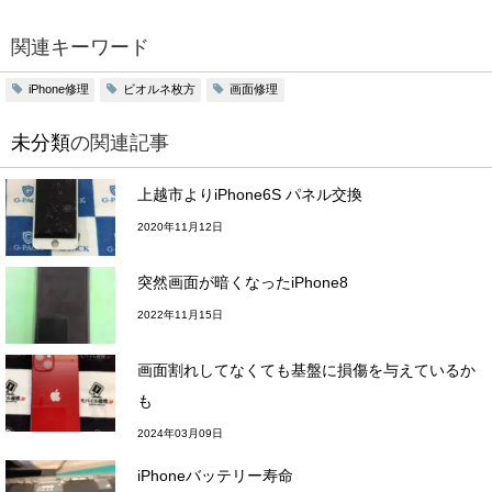
関連キーワード
iPhone修理
ビオルネ枚方
画面修理
未分類
の関連記事
上越市よりiPhone6S パネル交換
2020年11月12日
突然画面が暗くなったiPhone8
2022年11月15日
画面割れしてなくても基盤に損傷を与えているか
も
2024年03月09日
iPhoneバッテリー寿命