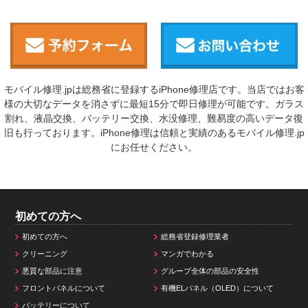
モバイル修理.jpは総務省に登録するiPhone修理店です。当店ではお客
様の大切なデータを消さずに最短15分で即日修理が可能です。ガラス
割れ、液晶交換、バッテリー交換、水没修理、難易度の高いデータ復
旧も行っております。iPhone修理は信頼と実績のあるモバイル修理.jp
にお任せください。
初めての方へ
初めての方へ
総務省登録修理業者
クリーニング
マンガでわかる
悪質な部品に注意
グループ全体の部品の安全性
フロントパネルについて
有機ELパネル（OLED）について
バッテリーについて