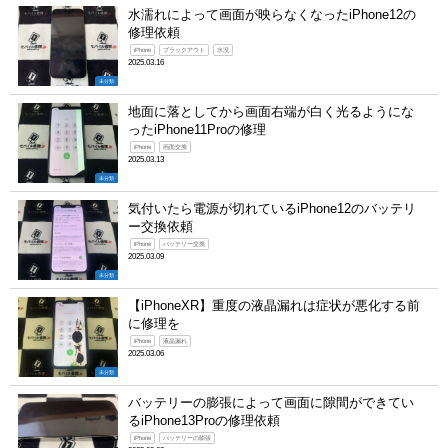
水濡れによって画面が映らなくなったiPhone12の
修理依頼
iPhone
ブラックアウト
水没
2025.03.16
未分類
地面に落としてから画面右端が白く光るようにな
ったiPhone11Proの修理
iPhone
画面交換
2025.03.13
未分類
気付いたら電源が切れているiPhone12のバッテリ
ー交換依頼
iPhone
バッテリー交換
2025.03.09
未分類
【iPhoneXR】重度の液晶漏れは症状が悪化する前
に修理を
iPhone
液晶漏れ
2025.03.06
未分類
バッテリーの膨張によって画面に隙間ができてい
るiPhone13Proの修理依頼
iPhone
バッテリーの膨張