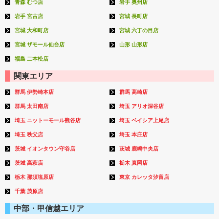
青森 むつ店
岩手 奥州店
岩手 宮古店
宮城 長町店
宮城 大和町店
宮城 六丁の目店
宮城 ザモール仙台店
山形 山形店
福島 二本松店
関東エリア
群馬 伊勢崎本店
群馬 高崎店
群馬 太田南店
埼玉 アリオ深谷店
埼玉 ニットーモール熊谷店
埼玉 ベイシア上尾店
埼玉 秩父店
埼玉 本庄店
茨城 イオンタウン守谷店
茨城 鹿嶋中央店
茨城 高萩店
栃木 真岡店
栃木 那須塩原店
東京 カレッタ汐留店
千葉 茂原店
中部・甲信越エリア