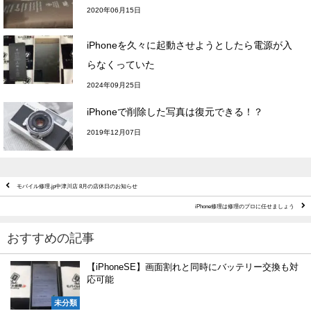
2020年06月15日
iPhoneを久々に起動させようとしたら電源が入
らなくっていた
2024年09月25日
iPhoneで削除した写真は復元できる！？
2019年12月07日
モバイル修理.jp中津川店 8月の店休日のお知らせ
iPhone修理は修理のプロに任せましょう
おすすめの記事
【iPhoneSE】画面割れと同時にバッテリー交換も対
応可能
未分類