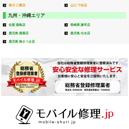
香川 三豊店
山口 下松店
九州・沖縄エリア
佐賀 鹿島店
長崎県 諫早店
鹿児島 鹿屋店
鹿児島 出水店
鹿児島 南さつま店