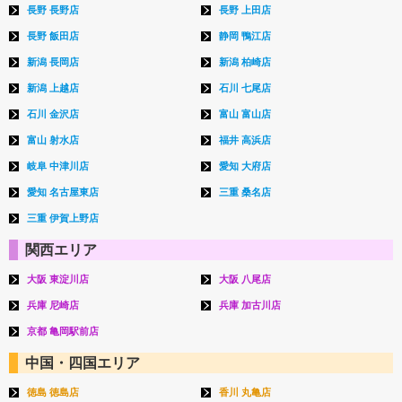
長野 長野店
長野 上田店
長野 飯田店
静岡 鴨江店
新潟 長岡店
新潟 柏崎店
新潟 上越店
石川 七尾店
石川 金沢店
富山 富山店
富山 射水店
福井 高浜店
岐阜 中津川店
愛知 大府店
愛知 名古屋東店
三重 桑名店
三重 伊賀上野店
関西エリア
大阪 東淀川店
大阪 八尾店
兵庫 尼崎店
兵庫 加古川店
京都 亀岡駅前店
中国・四国エリア
徳島 徳島店
香川 丸亀店