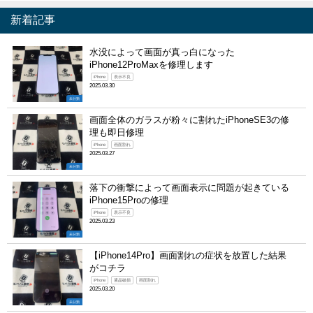
新着記事
水没によって画面が真っ白になった
iPhone12ProMaxを修理します
iPhone
表示不良
2025.03.30
未分類
画面全体のガラスが粉々に割れたiPhoneSE3の修
理も即日修理
iPhone
画面割れ
2025.03.27
未分類
落下の衝撃によって画面表示に問題が起きている
iPhone15Proの修理
iPhone
表示不良
2025.03.23
未分類
【iPhone14Pro】画面割れの症状を放置した結果
がコチラ
iPhone
液晶破損
画面割れ
2025.03.20
未分類