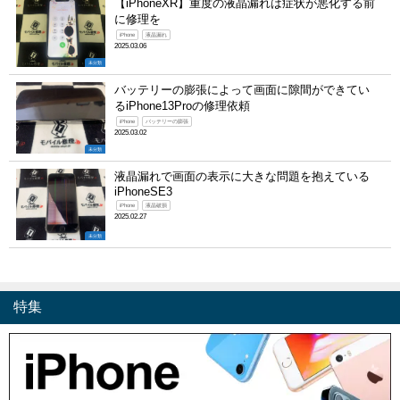
【iPhoneXR】重度の液晶漏れは症状が悪化する前
に修理を
iPhone
液晶漏れ
2025.03.06
未分類
バッテリーの膨張によって画面に隙間ができてい
るiPhone13Proの修理依頼
iPhone
バッテリーの膨張
2025.03.02
未分類
液晶漏れで画面の表示に大きな問題を抱えている
iPhoneSE3
iPhone
液晶破損
2025.02.27
未分類
特集