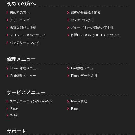
初めての方へ
初めての方へ
総務省登録修理業者
クリーニング
マンガでわかる
悪質な部品に注意
グループ全体の部品の安全性
フロントパネルについて
有機ELパネル（OLED）について
バッテリーについて
修理メニュー
iPhone修理メニュー
iPad修理メニュー
iPod修理メニュー
iPhoneデータ復旧
サービスメニュー
スマホコーティング G-PACK
iPhone買取
iFace
iRing
Qubii
サポート