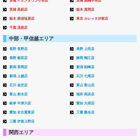
茨城 イオンタウン守谷店
茨城 鹿嶋中央店
茨城 高萩店
栃木 真岡店
栃木 那須塩原店
東京 カレッタ汐留店
千葉 茂原店
中部・甲信越エリア
長野 長野店
長野 上田店
長野 飯田店
静岡 鴨江店
新潟 長岡店
新潟 柏崎店
新潟 上越店
石川 七尾店
石川 金沢店
富山 富山店
富山 射水店
福井 高浜店
岐阜 中津川店
愛知 大府店
愛知 名古屋東店
三重 桑名店
三重 伊賀上野店
関西エリア