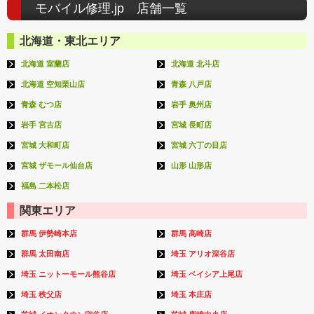
モバイル修理.jp 店舗一覧
北海道・東北エリア
北海道 室蘭店
北海道 北斗店
北海道 空知栗山店
青森 八戸店
青森 むつ店
岩手 奥州店
岩手 宮古店
宮城 長町店
宮城 大和町店
宮城 六丁の目店
宮城 ザモール仙台店
山形 山形店
福島 二本松店
関東エリア
群馬 伊勢崎本店
群馬 高崎店
群馬 太田南店
埼玉 アリオ深谷店
埼玉 ニットーモール熊谷店
埼玉 ベイシア上尾店
埼玉 秩父店
埼玉 本庄店