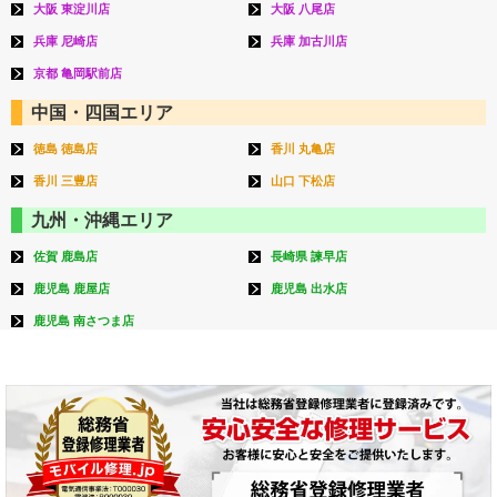
大阪 東淀川店
大阪 八尾店
兵庫 尼崎店
兵庫 加古川店
京都 亀岡駅前店
中国・四国エリア
徳島 徳島店
香川 丸亀店
香川 三豊店
山口 下松店
九州・沖縄エリア
佐賀 鹿島店
長崎県 諫早店
鹿児島 鹿屋店
鹿児島 出水店
鹿児島 南さつま店