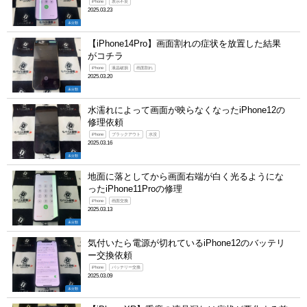
iPhone
表示不良
2025.03.23
未分類
【iPhone14Pro】画面割れの症状を放置した結果
がコチラ
iPhone
液晶破損
画面割れ
2025.03.20
未分類
水濡れによって画面が映らなくなったiPhone12の
修理依頼
iPhone
ブラックアウト
水没
2025.03.16
未分類
地面に落としてから画面右端が白く光るようにな
ったiPhone11Proの修理
iPhone
画面交換
2025.03.13
未分類
気付いたら電源が切れているiPhone12のバッテリ
ー交換依頼
iPhone
バッテリー交換
2025.03.09
未分類