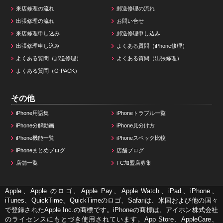
来店修理の流れ
郵送修理の流れ
出張修理の流れ
お問い合せ
来店修理申し込み
郵送修理申し込み
出張修理申し込み
よくある質問（iPhone修理）
よくある質問（郵送修理）
よくある質問（出張修理）
よくある質問（G-PACK）
その他
iPhone用語集
iPhoneトラブル一覧
iPhone分解動画
iPhone見分け方
iPhone機能一覧
iPhoneスペック比較
iPhoneまとめブログ
店舗ブログ
店舗一覧
FC加盟店募集
Apple、Apple のロゴ、Apple Pay、Apple Watch、iPad、iPhone、
iTunes、QuickTime、QuickTimeのロゴ、Safariは、米国および他の国々
で登録されたApple Inc.の商標です。iPhoneの商標は、アイホン株式会社
のライセンスにもとづき使用されています。App Store、AppleCare、