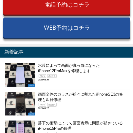
電話予約はコチラ
WEB予約はコチラ
新着記事
水没によって画面が真っ白になった
iPhone12ProMaxを修理します
iPhone
表示不良
2025.03.30
未分類
画面全体のガラスが粉々に割れたiPhoneSE3の修
理も即日修理
iPhone
画面割れ
2025.03.27
未分類
落下の衝撃によって画面表示に問題が起きている
iPhone15Proの修理