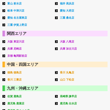
富山 射水店
福井 高浜店
岐阜 中津川店
愛知 大府店
愛知 名古屋東店
三重 桑名店
三重 伊賀上野店
関西エリア
大阪 東淀川店
大阪 八尾店
兵庫 尼崎店
兵庫 加古川店
京都 亀岡駅前店
中国・四国エリア
徳島 徳島店
香川 丸亀店
香川 三豊店
山口 下松店
九州・沖縄エリア
佐賀 鹿島店
長崎県 諫早店
鹿児島 鹿屋店
鹿児島 出水店