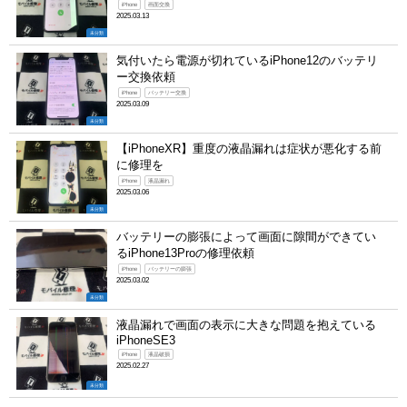
iPhone
画面交換
2025.03.13
未分類
気付いたら電源が切れているiPhone12のバッテリ
ー交換依頼
iPhone
バッテリー交換
2025.03.09
未分類
【iPhoneXR】重度の液晶漏れは症状が悪化する前
に修理を
iPhone
液晶漏れ
2025.03.06
未分類
バッテリーの膨張によって画面に隙間ができてい
るiPhone13Proの修理依頼
iPhone
バッテリーの膨張
2025.03.02
未分類
液晶漏れで画面の表示に大きな問題を抱えている
iPhoneSE3
iPhone
液晶破損
2025.02.27
未分類