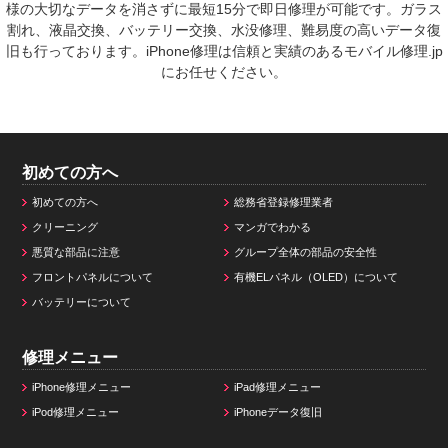
様の大切なデータを消さずに最短15分で即日修理が可能です。ガラス
割れ、液晶交換、バッテリー交換、水没修理、難易度の高いデータ復
旧も行っております。iPhone修理は信頼と実績のあるモバイル修理.jp
にお任せください。
初めての方へ
初めての方へ
総務省登録修理業者
クリーニング
マンガでわかる
悪質な部品に注意
グループ全体の部品の安全性
フロントパネルについて
有機ELパネル（OLED）について
バッテリーについて
修理メニュー
iPhone修理メニュー
iPad修理メニュー
iPod修理メニュー
iPhoneデータ復旧