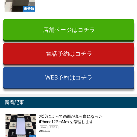
未分類
店舗ページはコチラ
電話予約はコチラ
WEB予約はコチラ
新着記事
水没によって画面が真っ白になった
iPhone12ProMaxを修理します
iPhone
表示不良
2025.03.30
未分類