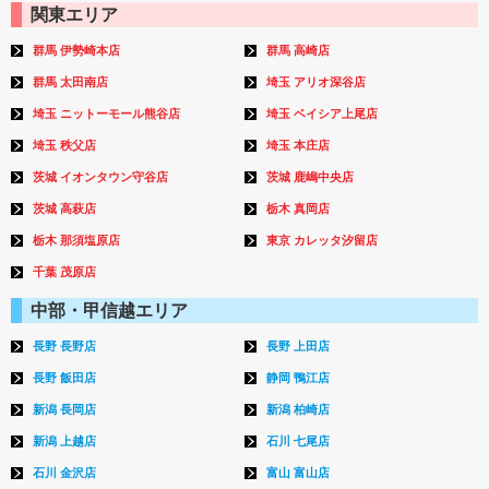
関東エリア
群馬 伊勢崎本店
群馬 高崎店
群馬 太田南店
埼玉 アリオ深谷店
埼玉 ニットーモール熊谷店
埼玉 ベイシア上尾店
埼玉 秩父店
埼玉 本庄店
茨城 イオンタウン守谷店
茨城 鹿嶋中央店
茨城 高萩店
栃木 真岡店
栃木 那須塩原店
東京 カレッタ汐留店
千葉 茂原店
中部・甲信越エリア
長野 長野店
長野 上田店
長野 飯田店
静岡 鴨江店
新潟 長岡店
新潟 柏崎店
新潟 上越店
石川 七尾店
石川 金沢店
富山 富山店