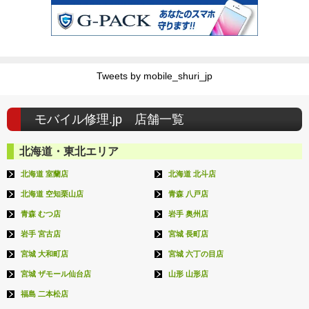
Tweets by mobile_shuri_jp
モバイル修理.jp 店舗一覧
北海道・東北エリア
北海道 室蘭店
北海道 北斗店
北海道 空知栗山店
青森 八戸店
青森 むつ店
岩手 奥州店
岩手 宮古店
宮城 長町店
宮城 大和町店
宮城 六丁の目店
宮城 ザモール仙台店
山形 山形店
福島 二本松店