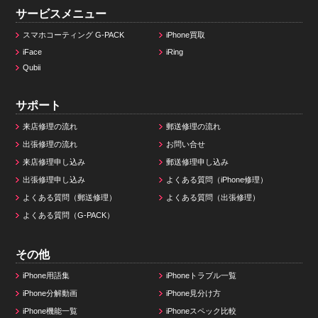
サービスメニュー
スマホコーティング G-PACK
iPhone買取
iFace
iRing
Qubii
サポート
来店修理の流れ
郵送修理の流れ
出張修理の流れ
お問い合せ
来店修理申し込み
郵送修理申し込み
出張修理申し込み
よくある質問（iPhone修理）
よくある質問（郵送修理）
よくある質問（出張修理）
よくある質問（G-PACK）
その他
iPhone用語集
iPhoneトラブル一覧
iPhone分解動画
iPhone見分け方
iPhone機能一覧
iPhoneスペック比較