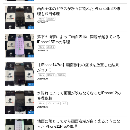
画面全体のガラスが粉々に割れたiPhoneSE3の修
理も即日修理
iPhone
画面割れ
2025.03.27
未分類
落下の衝撃によって画面表示に問題が起きている
iPhone15Proの修理
iPhone
表示不良
2025.03.23
未分類
【iPhone14Pro】画面割れの症状を放置した結果
がコチラ
iPhone
液晶破損
画面割れ
2025.03.20
未分類
水濡れによって画面が映らなくなったiPhone12の
修理依頼
iPhone
ブラックアウト
水没
2025.03.16
未分類
地面に落としてから画面右端が白く光るようにな
ったiPhone11Proの修理