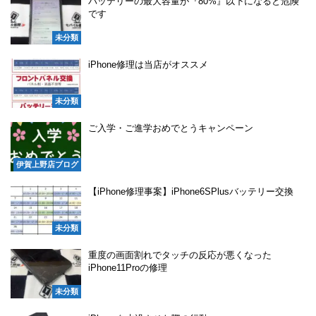
バッテリーの最大容量が『80%』以下になると危険
です
未分類
iPhone修理は当店がオススメ
未分類
ご入学・ご進学おめでとうキャンペーン
伊賀上野店ブログ
【iPhone修理事案】iPhone6SPlusバッテリー交換
未分類
重度の画面割れでタッチの反応が悪くなった
iPhone11Proの修理
未分類