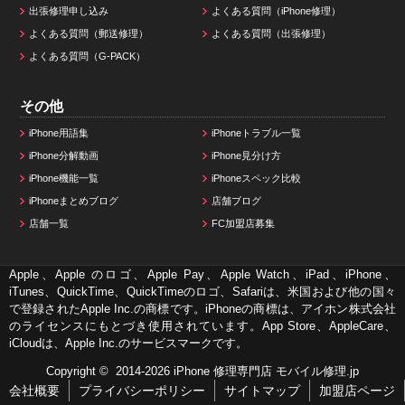
出張修理申し込み
よくある質問（iPhone修理）
よくある質問（郵送修理）
よくある質問（出張修理）
よくある質問（G-PACK）
その他
iPhone用語集
iPhoneトラブル一覧
iPhone分解動画
iPhone見分け方
iPhone機能一覧
iPhoneスペック比較
iPhoneまとめブログ
店舗ブログ
店舗一覧
FC加盟店募集
Apple、Apple のロゴ、Apple Pay、Apple Watch、iPad、iPhone、
iTunes、QuickTime、QuickTimeのロゴ、Safariは、米国および他の国々
で登録されたApple Inc.の商標です。iPhoneの商標は、アイホン株式会社
のライセンスにもとづき使用されています。App Store、AppleCare、
iCloudは、Apple Inc.のサービスマークです。
Copyright © 2014-2026
iPhone 修理専門店 モバイル修理.jp
会社概要
プライバシーポリシー
サイトマップ
加盟店ページ