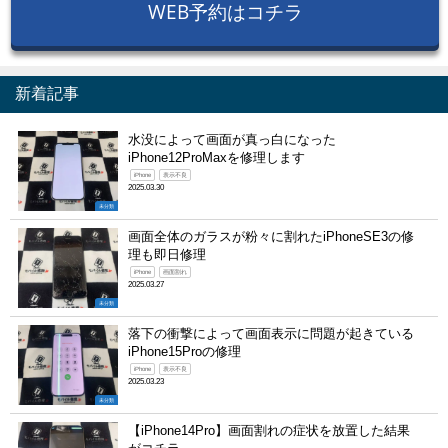
WEB予約はコチラ
新着記事
水没によって画面が真っ白になった
iPhone12ProMaxを修理します
iPhone
表示不良
2025.03.30
未分類
画面全体のガラスが粉々に割れたiPhoneSE3の修
理も即日修理
iPhone
画面割れ
2025.03.27
未分類
落下の衝撃によって画面表示に問題が起きている
iPhone15Proの修理
iPhone
表示不良
2025.03.23
未分類
【iPhone14Pro】画面割れの症状を放置した結果