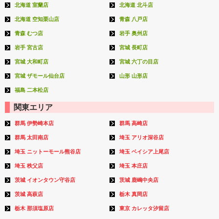
北海道 室蘭店
北海道 北斗店
北海道 空知栗山店
青森 八戸店
青森 むつ店
岩手 奥州店
岩手 宮古店
宮城 長町店
宮城 大和町店
宮城 六丁の目店
宮城 ザモール仙台店
山形 山形店
福島 二本松店
関東エリア
群馬 伊勢崎本店
群馬 高崎店
群馬 太田南店
埼玉 アリオ深谷店
埼玉 ニットーモール熊谷店
埼玉 ベイシア上尾店
埼玉 秩父店
埼玉 本庄店
茨城 イオンタウン守谷店
茨城 鹿嶋中央店
茨城 高萩店
栃木 真岡店
栃木 那須塩原店
東京 カレッタ汐留店