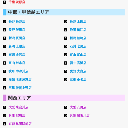
千葉 茂原店
中部・甲信越エリア
長野 長野店
長野 上田店
長野 飯田店
静岡 鴨江店
新潟 長岡店
新潟 柏崎店
新潟 上越店
石川 七尾店
石川 金沢店
富山 富山店
富山 射水店
福井 高浜店
岐阜 中津川店
愛知 大府店
愛知 名古屋東店
三重 桑名店
三重 伊賀上野店
関西エリア
大阪 東淀川店
大阪 八尾店
兵庫 尼崎店
兵庫 加古川店
京都 亀岡駅前店