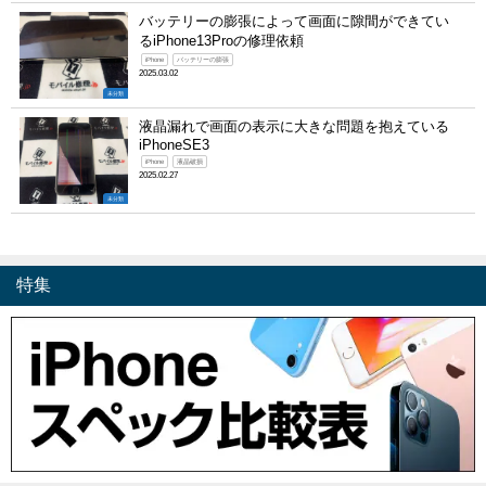
バッテリーの膨張によって画面に隙間ができてい
るiPhone13Proの修理依頼
iPhone
バッテリーの膨張
2025.03.02
未分類
液晶漏れで画面の表示に大きな問題を抱えている
iPhoneSE3
iPhone
液晶破損
2025.02.27
未分類
特集