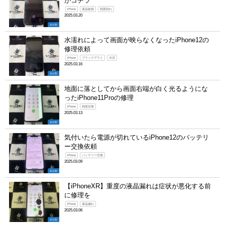
がコチラ
iPhone
液晶破損
画面割れ
2025.03.20
未分類
水濡れによって画面が映らなくなったiPhone12の
修理依頼
iPhone
ブラックアウト
水没
2025.03.16
未分類
地面に落としてから画面右端が白く光るようにな
ったiPhone11Proの修理
iPhone
画面交換
2025.03.13
未分類
気付いたら電源が切れているiPhone12のバッテリ
ー交換依頼
iPhone
バッテリー交換
2025.03.09
未分類
【iPhoneXR】重度の液晶漏れは症状が悪化する前
に修理を
iPhone
液晶漏れ
2025.03.06
未分類