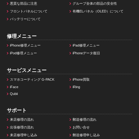
悪質な部品に注意
グループ全体の部品の安全性
フロントパネルについて
有機ELパネル（OLED）について
バッテリーについて
修理メニュー
iPhone修理メニュー
iPad修理メニュー
iPod修理メニュー
iPhoneデータ復旧
サービスメニュー
スマホコーティング G-PACK
iPhone買取
iFace
iRing
Qubii
サポート
来店修理の流れ
郵送修理の流れ
出張修理の流れ
お問い合せ
来店修理申し込み
郵送修理申し込み