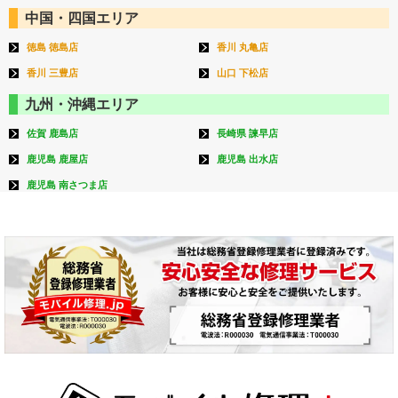
中国・四国エリア
徳島 徳島店
香川 丸亀店
香川 三豊店
山口 下松店
九州・沖縄エリア
佐賀 鹿島店
長崎県 諫早店
鹿児島 鹿屋店
鹿児島 出水店
鹿児島 南さつま店