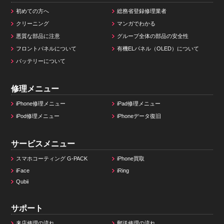
初めての方へ
総務省登録修理業者
クリーニング
マンガでわかる
悪質な部品に注意
グループ全体の部品の安全性
フロントパネルについて
有機ELパネル（OLED）について
バッテリーについて
修理メニュー
iPhone修理メニュー
iPad修理メニュー
iPod修理メニュー
iPhoneデータ復旧
サービスメニュー
スマホコーティング G-PACK
iPhone買取
iFace
iRing
Qubii
サポート
来店修理の流れ
郵送修理の流れ