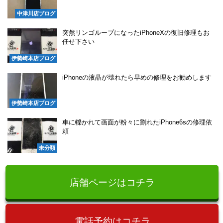
中津川店ブログ
突然リンゴループになったiPhoneXの復旧修理もお
任せ下さい
伊勢崎本店ブログ
iPhoneの液晶が壊れたら早めの修理をお勧めします
伊勢崎本店ブログ
車に轢かれて画面が粉々に割れたiPhone6sの修理依
頼
未分類
店舗ページはコチラ
電話予約はコチラ