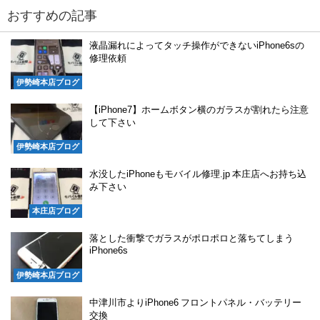
おすすめの記事
液晶漏れによってタッチ操作ができないiPhone6sの
修理依頼
伊勢崎本店ブログ
【iPhone7】ホームボタン横のガラスが割れたら注意
して下さい
伊勢崎本店ブログ
水没したiPhoneもモバイル修理.jp 本庄店へお持ち込
み下さい
本庄店ブログ
落とした衝撃でガラスがポロポロと落ちてしまう
iPhone6s
伊勢崎本店ブログ
中津川市よりiPhone6 フロントパネル・バッテリー
交換