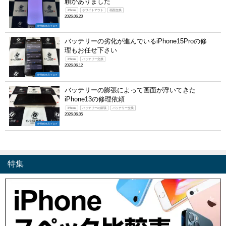
頼がありました
iPhone
ホワイトアウト
画面交換
2026.06.20
伊勢崎本店ブログ
バッテリーの劣化が進んでいるiPhone15Proの修
理もお任せ下さい
iPhone
バッテリー交換
2026.06.12
伊勢崎本店ブログ
バッテリーの膨張によって画面が浮いてきた
iPhone13の修理依頼
iPhone
バッテリーの膨張
バッテリー交換
2026.06.05
伊勢崎本店ブログ
特集