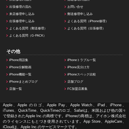
出張修理の流れ
お問い合せ
来店修理申し込み
郵送修理申し込み
出張修理申し込み
よくある質問（iPhone修理）
よくある質問（郵送修理）
よくある質問（出張修理）
よくある質問（G-PACK）
その他
iPhone用語集
iPhoneトラブル一覧
iPhone分解動画
iPhone見分け方
iPhone機能一覧
iPhoneスペック比較
iPhoneまとめブログ
店舗ブログ
店舗一覧
FC加盟店募集
Apple、Apple のロゴ、Apple Pay、Apple Watch、iPad、iPhone、
iTunes、QuickTime、QuickTimeのロゴ、Safariは、米国および他の国々
で登録されたApple Inc.の商標です。iPhoneの商標は、アイホン株式会社
のライセンスにもとづき使用されています。App Store、AppleCare、
iCloudは、Apple Inc.のサービスマークです。