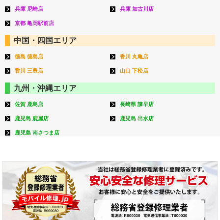
兵庫 尼崎店
兵庫 加古川店
京都 亀岡駅前店
中国・四国エリア
徳島 徳島店
香川 丸亀店
香川 三豊店
山口 下松店
九州・沖縄エリア
佐賀 鹿島店
長崎県 諫早店
鹿児島 鹿屋店
鹿児島 出水店
鹿児島 南さつま店