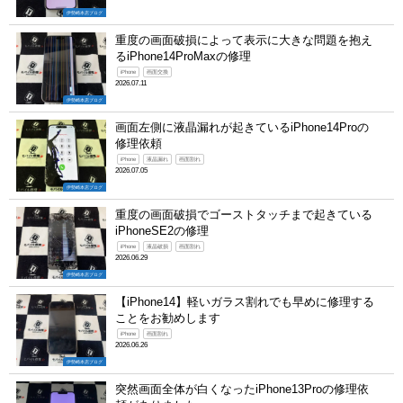
伊勢崎本店ブログ
重度の画面破損によって表示に大きな問題を抱え
るiPhone14ProMaxの修理
iPhone
画面交換
2026.07.11
伊勢崎本店ブログ
画面左側に液晶漏れが起きているiPhone14Proの
修理依頼
iPhone
液晶漏れ
画面割れ
2026.07.05
伊勢崎本店ブログ
重度の画面破損でゴーストタッチまで起きている
iPhoneSE2の修理
iPhone
液晶破損
画面割れ
2026.06.29
伊勢崎本店ブログ
【iPhone14】軽いガラス割れでも早めに修理する
ことをお勧めします
iPhone
画面割れ
2026.06.26
伊勢崎本店ブログ
突然画面全体が白くなったiPhone13Proの修理依