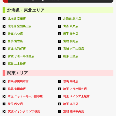
北海道・東北エリア
北海道 室蘭店
北海道 北斗店
北海道 空知栗山店
青森 八戸店
青森 むつ店
岩手 奥州店
岩手 宮古店
宮城 長町店
宮城 大和町店
宮城 六丁の目店
宮城 ザモール仙台店
山形 山形店
福島 二本松店
関東エリア
群馬 伊勢崎本店
群馬 高崎店
群馬 太田南店
埼玉 アリオ深谷店
埼玉 ニットーモール熊谷店
埼玉 ベイシア上尾店
埼玉 秩父店
埼玉 本庄店
茨城 イオンタウン守谷店
茨城 鹿嶋中央店