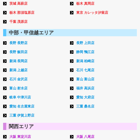
茨城 高萩店
栃木 真岡店
栃木 那須塩原店
東京 カレッタ汐留店
千葉 茂原店
中部・甲信越エリア
長野 長野店
長野 上田店
長野 飯田店
静岡 鴨江店
新潟 長岡店
新潟 柏崎店
新潟 上越店
石川 七尾店
石川 金沢店
富山 富山店
富山 射水店
福井 高浜店
岐阜 中津川店
愛知 大府店
愛知 名古屋東店
三重 桑名店
三重 伊賀上野店
関西エリア
大阪 東淀川店
大阪 八尾店