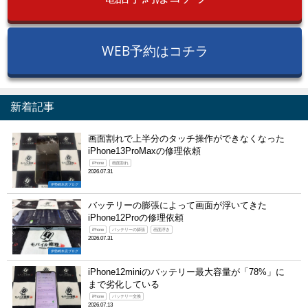
WEB予約はコチラ
新着記事
画面割れで上半分のタッチ操作ができなくなった
iPhone13ProMaxの修理依頼
iPhone
画面割れ
2026.07.31
伊勢崎本店ブログ
バッテリーの膨張によって画面が浮いてきた
iPhone12Proの修理依頼
iPhone
バッテリーの膨張
画面浮き
2026.07.31
伊勢崎本店ブログ
iPhone12miniのバッテリー最大容量が「78%」に
まで劣化している
iPhone
バッテリー交換
2026.07.13