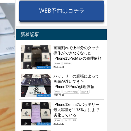
WEB予約はコチラ
新着記事
画面割れで上半分のタッチ
操作ができなくなった
iPhone13ProMaxの修理依頼
iPhone
画面割れ
2026.07.31
伊勢崎本店ブログ
バッテリーの膨張によって
画面が浮いてきた
iPhone12Proの修理依頼
iPhone
バッテリーの膨張
画面浮き
2026.07.31
伊勢崎本店ブログ
iPhone12miniのバッテリー
最大容量が「78%」にまで
劣化している
iPhone
バッテリー交換
2026.07.13
伊勢崎本店ブログ