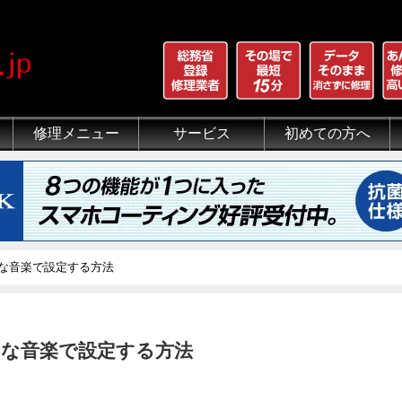
修理メニュー
サービス
初めての方へ
iPhone 画面割れ修理
iPhone 液晶修理
iPhoneバッテリー交換
iPhone 水没修理
iPhone ホームボタン修理
iPhone カメラ修理
iPhone スピーカー修理
iPhone 自己修理失敗
iPhone 水没・データ復旧
iPad修理メニュー
iPod修理メニュー
スマホコーティング G-PACK
iPhone買取
iFace
iRing
Qubii
出張修理（iWorker）
代行修理サービス（同業者様）
当店の特徴
総務省登録修理業者
マンガでわかるモバイル修
クリーニング
グループ全体の部品の安
悪質な部品に注意
フロントパネルについて
有機ELパネル（OLED
バッテリーについて
好きな音楽で設定する方法
好きな音楽で設定する方法