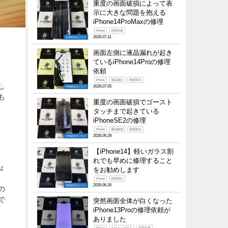
重度の画面破損によって表
示に大きな問題を抱える
iPhone14ProMaxの修理
iPhone
画面交換
2026.07.11
伊勢崎本店ブログ
画面左側に液晶漏れが起き
ているiPhone14Proの修理
依頼
iPhone
液晶漏れ
画面割れ
し
2026.07.05
伊勢崎本店ブログ
も
重度の画面破損でゴースト
タッチまで起きている
iPhoneSE2の修理
iPhone
液晶破損
画面割れ
2026.06.29
伊勢崎本店ブログ
【iPhone14】軽いガラス割
れでも早めに修理すること
ょ
をお勧めします
iPhone
画面割れ
2026.06.26
伊勢崎本店ブログ
の
で
突然画面全体が白くなった
iPhone13Proの修理依頼が
ありました