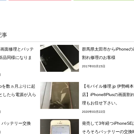
記事
SEも画面修理とバッテ
群馬県太田市からiPhone
新品同様になりま
割れ修理のお客様
2017年03月15日
日
1Proを数ヵ月ぶりに起
【モバイル修理.jp 伊勢崎本
としたら電源が入ら
店】iPhone8Plusの画面割
理もお任せ下さい。
日
2020年03月22日
e6】バッテリー交換
発売して3年経つiPhoneS
そろそろバッテリーの交換
日