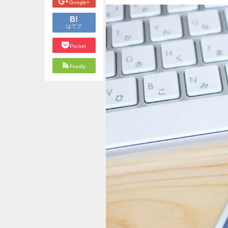
Google+
B!
はてブ
Pocket
Feedly