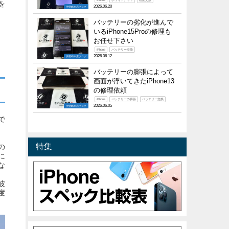
iPhone
ホワイトアウト
画面交換
を
2026.06.20
伊勢崎本店ブログ
バッテリーの劣化が進んで
いるiPhone15Proの修理も
お任せ下さい
iPhone
バッテリー交換
2026.06.12
伊勢崎本店ブログ
バッテリーの膨張によって
画面が浮いてきたiPhone13
の修理依頼
iPhone
バッテリーの膨張
バッテリー交換
2026.06.05
伊勢崎本店ブログ
で
特集
の
に
な
波
度