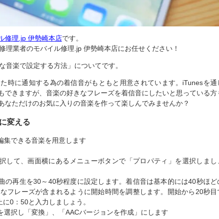
修理.jp 伊勢崎本店
です。
修理業者のモバイル修理.jp 伊勢崎本店にお任せください！
好きな音楽で設定する方法」についてです。
あった時に通知する為の着信音がもともと用意されています。iTunesを通
もできますが、音楽の好きなフレーズを着信音にしたいと思っている方
あなただけのお気に入りの音楽を作って楽しんでみませんか？
みに変える
い編集できる音楽を用意します
選択して、画面横にあるメニューボタンで「プロパティ」を選択しまし
曲の再生を30～40秒程度に設定します。着信音は基本的には40秒ほど
きなフレーズが含まれるように開始時間を調整します。開始から20秒目
止に0：50と入力しましょう。
を選択し「変換」、「AACバージョンを作成」にします