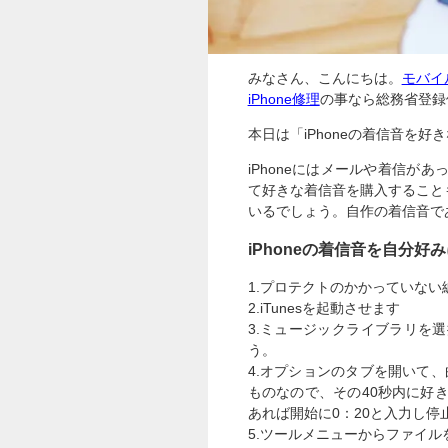
みなさん、こんにちは。
モバイル
iPhone修理
の事なら総務省登録
本日は「iPhoneの着信音を
iPhoneにはメールや着信が
て好きな着信音を購入すること
いるでしょう。自作の着信音で
iPhoneの着信音を自分好
1.プロテクトのかかっていな
2.iTunesを起動させます
3.ミュージックライブラリを
う。
4.オプションのタブを開いて、
ものなので、その40秒内に好
あれば開始に0：20と入力し停
5.ツールメニューからファイル