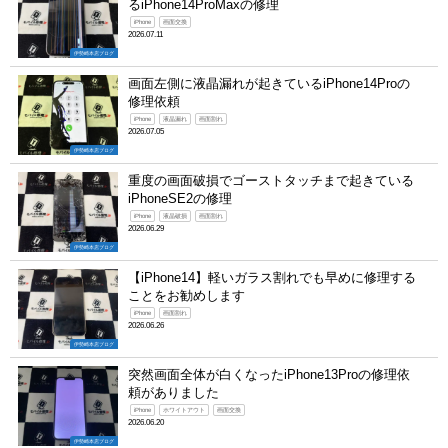
るiPhone14ProMaxの修理
iPhone
画面交換
2026.07.11
伊勢崎本店ブログ
画面左側に液晶漏れが起きているiPhone14Proの
修理依頼
iPhone
液晶漏れ
画面割れ
2026.07.05
伊勢崎本店ブログ
重度の画面破損でゴーストタッチまで起きている
iPhoneSE2の修理
iPhone
液晶破損
画面割れ
2026.06.29
伊勢崎本店ブログ
【iPhone14】軽いガラス割れでも早めに修理する
ことをお勧めします
iPhone
画面割れ
2026.06.26
伊勢崎本店ブログ
突然画面全体が白くなったiPhone13Proの修理依
頼がありました
iPhone
ホワイトアウト
画面交換
2026.06.20
伊勢崎本店ブログ