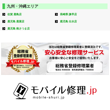
九州・沖縄エリア
佐賀 鹿島店
長崎県 諫早店
鹿児島 鹿屋店
鹿児島 出水店
鹿児島 南さつま店