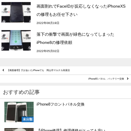
画面割れでFaceIDが反応しなくなったiPhoneXS
の修理もお任せ下さい
2022年08月19日
落下の衝撃で画面が緑色になってしまった
iPhone8の修理依頼
2022年05月02日
【画面修理】穴があいたiPhoneでも 岡山市マルナカ高屋店
iPhone6S パネル、バッテリー交換
おすすめの記事
iPhone8フロントパネル交換
未分類
【iPhone修理】修理価格がとっても安い