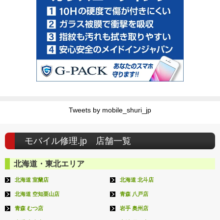
Tweets by mobile_shuri_jp
モバイル修理.jp 店舗一覧
北海道・東北エリア
北海道 室蘭店
北海道 北斗店
北海道 空知栗山店
青森 八戸店
青森 むつ店
岩手 奥州店