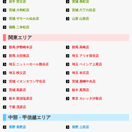
岩手 宮古店
宮城 長町店
宮城 大和町店
宮城 六丁の目店
宮城 ザモール仙台店
山形 山形店
福島 二本松店
関東エリア
群馬 伊勢崎本店
群馬 高崎店
群馬 太田南店
埼玉 アリオ深谷店
埼玉 ニットーモール熊谷店
埼玉 ベイシア上尾店
埼玉 秩父店
埼玉 本庄店
茨城 イオンタウン守谷店
茨城 鹿嶋中央店
茨城 高萩店
栃木 真岡店
栃木 那須塩原店
東京 カレッタ汐留店
千葉 茂原店
中部・甲信越エリア
長野 長野店
長野 上田店