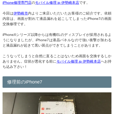
iPhone修理専門店
の
モバイル修理.jp 伊勢崎本店
です。
今回は
伊勢崎市
内よりご来店いただいたお客様のご紹介です。依頼
内容は、画面が割れて液晶漏れを起こしてしまったiPhone7の画面
交換修理です。
iPhoneXシリーズ以降からは有機ELのディスプレイが採用されるよ
うになりましたが、iPhone7は液晶パネルなので強い衝撃が加わる
と液晶漏れが起きて黒い斑点ができてしまうことがあります。
こうなってしまうと自然に直ることはないため画面を交換するしか
ありません。症状が悪化する前に
モバイル修理.jp 伊勢崎本店
へお持
ち込み下さい！
修理前のiPhone7