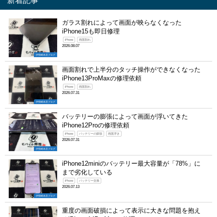
新着記事
ガラス割れによって画面が映らなくなった
iPhone15も即日修理
iPhone
画面割れ
2026.08.07
伊勢崎本店ブログ
画面割れで上半分のタッチ操作ができなくなった
iPhone13ProMaxの修理依頼
iPhone
画面割れ
2026.07.31
伊勢崎本店ブログ
バッテリーの膨張によって画面が浮いてきた
iPhone12Proの修理依頼
iPhone
バッテリーの膨張
画面浮き
2026.07.31
伊勢崎本店ブログ
iPhone12miniのバッテリー最大容量が「78%」に
まで劣化している
iPhone
バッテリー交換
2026.07.13
伊勢崎本店ブログ
重度の画面破損によって表示に大きな問題を抱え