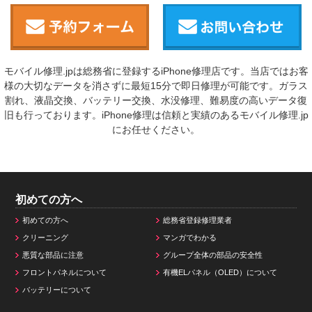
モバイル修理.jpは総務省に登録するiPhone修理店です。当店ではお客
様の大切なデータを消さずに最短15分で即日修理が可能です。ガラス
割れ、液晶交換、バッテリー交換、水没修理、難易度の高いデータ復
旧も行っております。iPhone修理は信頼と実績のあるモバイル修理.jp
にお任せください。
初めての方へ
初めての方へ
総務省登録修理業者
クリーニング
マンガでわかる
悪質な部品に注意
グループ全体の部品の安全性
フロントパネルについて
有機ELパネル（OLED）について
バッテリーについて