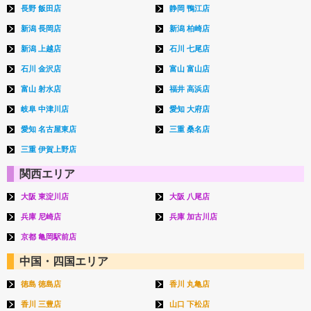
長野 飯田店
静岡 鴨江店
新潟 長岡店
新潟 柏崎店
新潟 上越店
石川 七尾店
石川 金沢店
富山 富山店
富山 射水店
福井 高浜店
岐阜 中津川店
愛知 大府店
愛知 名古屋東店
三重 桑名店
三重 伊賀上野店
関西エリア
大阪 東淀川店
大阪 八尾店
兵庫 尼崎店
兵庫 加古川店
京都 亀岡駅前店
中国・四国エリア
徳島 徳島店
香川 丸亀店
香川 三豊店
山口 下松店