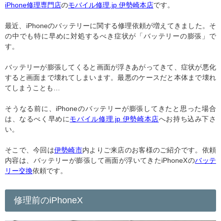
iPhone修理専門店
の
モバイル修理.jp 伊勢崎本店
です。
最近、iPhoneのバッテリーに関する修理依頼が増えてきました。そ
の中でも特に早めに対処するべき症状が「バッテリーの膨張」で
す。
バッテリーが膨張してくると画面が浮きあがってきて、症状が悪化
すると画面まで壊れてしまいます。最悪のケースだと本体まで壊れ
てしまうことも…
そうなる前に、iPhoneのバッテリーが膨張してきたと思った場合
は、なるべく早めに
モバイル修理.jp 伊勢崎本店
へお持ち込み下さ
い。
そこで、今回は
伊勢崎市
内よりご来店のお客様のご紹介です。依頼
内容は、バッテリーが膨張して画面が浮いてきたiPhoneXの
バッテ
リー交換
依頼です。
修理前のiPhoneX