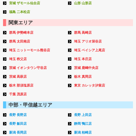
宮城 ザモール仙台店
山形 山形店
福島 二本松店
関東エリア
群馬 伊勢崎本店
群馬 高崎店
群馬 太田南店
埼玉 アリオ深谷店
埼玉 ニットーモール熊谷店
埼玉 ベイシア上尾店
埼玉 秩父店
埼玉 本庄店
茨城 イオンタウン守谷店
茨城 鹿嶋中央店
茨城 高萩店
栃木 真岡店
栃木 那須塩原店
東京 カレッタ汐留店
千葉 茂原店
中部・甲信越エリア
長野 長野店
長野 上田店
長野 飯田店
静岡 鴨江店
新潟 長岡店
新潟 柏崎店