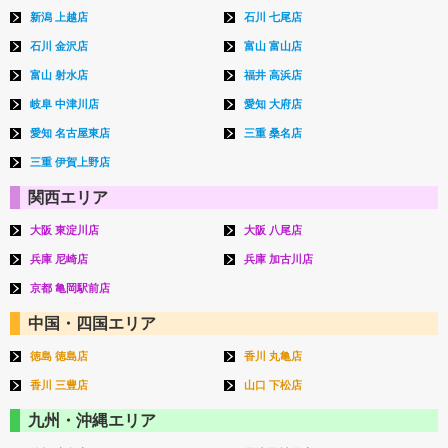
新潟 上越店
石川 七尾店
石川 金沢店
富山 富山店
富山 射水店
福井 高浜店
岐阜 中津川店
愛知 大府店
愛知 名古屋東店
三重 桑名店
三重 伊賀上野店
関西エリア
大阪 東淀川店
大阪 八尾店
兵庫 尼崎店
兵庫 加古川店
京都 亀岡駅前店
中国・四国エリア
徳島 徳島店
香川 丸亀店
香川 三豊店
山口 下松店
九州・沖縄エリア