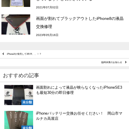
2021年07月02日
画面が割れてブラックアウトしたiPhone8の液晶
交換修理
2023年05月16日
iPhoneXが発売して3年半、、！？
臨時休業のお知らせ
おすすめの記事
画面割れによって液晶が映らなくなったiPhoneSE3
も最短30分の即日修理
未分類
iPhoneバッテリー交換お任せください！ 岡山市マ
ルナカ高屋店
未分類