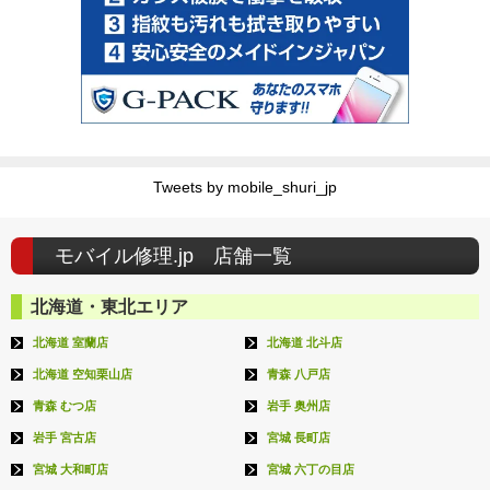
Tweets by mobile_shuri_jp
モバイル修理.jp 店舗一覧
北海道・東北エリア
北海道 室蘭店
北海道 北斗店
北海道 空知栗山店
青森 八戸店
青森 むつ店
岩手 奥州店
岩手 宮古店
宮城 長町店
宮城 大和町店
宮城 六丁の目店