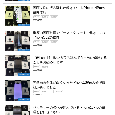
伊勢崎本店ブログ
画面左側に液晶漏れが起きているiPhone14Proの
修理依頼
iPhone
液晶漏れ
画面割れ
2026.07.05
伊勢崎本店ブログ
重度の画面破損でゴーストタッチまで起きている
iPhoneSE2の修理
iPhone
液晶破損
画面割れ
2026.06.29
伊勢崎本店ブログ
【iPhone14】軽いガラス割れでも早めに修理する
ことをお勧めします
iPhone
画面割れ
2026.06.26
伊勢崎本店ブログ
突然画面全体が白くなったiPhone13Proの修理依
頼がありました
iPhone
ホワイトアウト
画面交換
2026.06.20
伊勢崎本店ブログ
バッテリーの劣化が進んでいるiPhone15Proの修
理もお任せ下さい