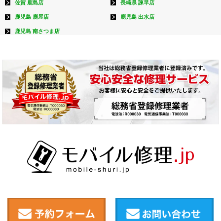
佐賀 鹿島店
長崎県 諫早店
鹿児島 鹿屋店
鹿児島 出水店
鹿児島 南さつま店