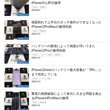
iPhone15も即日修理
iPhone
画面割れ
2026.08.07
伊勢崎本店ブログ
画面割れで上半分のタッチ操作ができなくなった
iPhone13ProMaxの修理依頼
iPhone
画面割れ
2026.07.31
伊勢崎本店ブログ
バッテリーの膨張によって画面が浮いてきた
iPhone12Proの修理依頼
iPhone
バッテリーの膨張
画面浮き
2026.07.31
伊勢崎本店ブログ
iPhone12miniのバッテリー最大容量が「78%」に
まで劣化している
iPhone
バッテリー交換
2026.07.13
伊勢崎本店ブログ
重度の画面破損によって表示に大きな問題を抱え
るiPhone14ProMaxの修理
iPhone
画面交換
2026.07.11