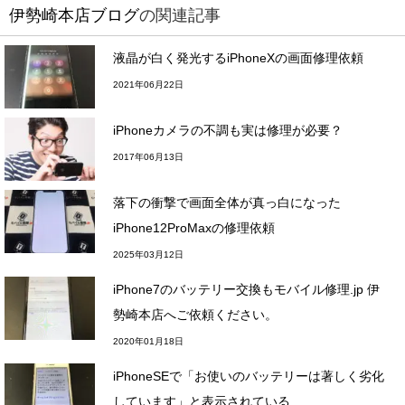
伊勢崎本店ブログ
の関連記事
液晶が白く発光するiPhoneXの画面修理依頼
2021年06月22日
iPhoneカメラの不調も実は修理が必要？
2017年06月13日
落下の衝撃で画面全体が真っ白になった
iPhone12ProMaxの修理依頼
2025年03月12日
iPhone7のバッテリー交換もモバイル修理.jp 伊
勢崎本店へご依頼ください。
2020年01月18日
iPhoneSEで「お使いのバッテリーは著しく劣化
しています」と表示されている