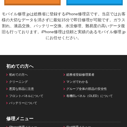
モバイル修理.jpは総務省に登録するiPhone修理店です。当店ではお客
様の大切なデータを消さずに最短15分で即日修理が可能です。ガラス
割れ、液晶交換、バッテリー交換、水没修理、難易度の高いデータ復
旧も行っております。iPhone修理は信頼と実績のあるモバイル修理.jp
にお任せください。
初めての方へ
初めての方へ
総務省登録修理業者
クリーニング
マンガでわかる
悪質な部品に注意
グループ全体の部品の安全性
フロントパネルについて
有機ELパネル（OLED）について
バッテリーについて
修理メニュー